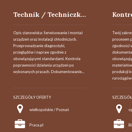
Technik / Techniczka Chłodnictwa
Opis stanowiska: Serwisowanie i montaż
Twój zakre
urządzeń oraz instalacji chłodniczych.
procesem p
Przeprowadzanie diagnostyki,
zgodności 
przeglądów i napraw zgodnie z
dokumentac
obowiązującymi standardami. Kontrola
obowiązują
poprawności działania urządzeń po
materiałów
wykonanych pracach. Dokumentowanie...
produkcji k
rurociągów​ 
SZCZEGÓŁY OFERTY
SZCZEGÓŁ
wielkopolskie / Poznań
o
Praca.pl
Bi