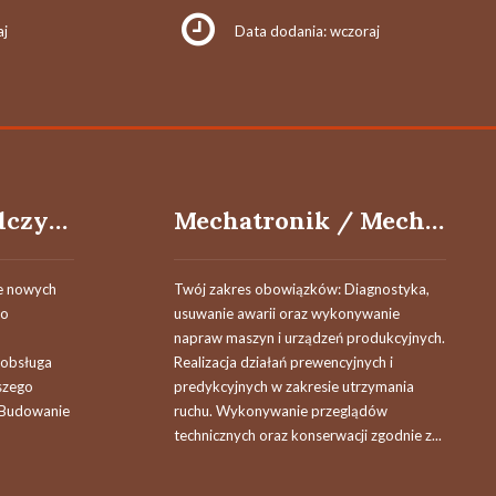
aj
Data dodania: wczoraj
Doradca / Doradczyni ds. Leasingu
Mechatronik / Mechatroniczka
e nowych
Twój zakres obowiązków: Diagnostyka,
go
usuwanie awarii oraz wykonywanie
napraw maszyn i urządzeń produkcyjnych.
 obsługa
Realizacja działań prewencyjnych i
szego
predykcyjnych w zakresie utrzymania
 Budowanie
ruchu. Wykonywanie przeglądów
technicznych oraz konserwacji zgodnie z...