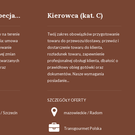
Specjalistka / Specjalista ds. Procesów i Systemów
Kierowca (kat. C)
 na terenie
Twój zakres obowiązków przygotowanie
nia: umowa
towaru do przewozu/dostawy, przewóz i
ywanie
dostarczenie towaru do klienta,
wej zmian
rozładunek towaru, zapewnienie
twarzanych
profesjonalnej obsługi klienta, dbałość o
oraz
prawidłowy obieg gotówki oraz
dokumentów. Nasze wymagania
posiadanie...
SZCZEGÓŁY OFERTY
/ Szczecin
mazowieckie / Radom
Transgourmet Polska