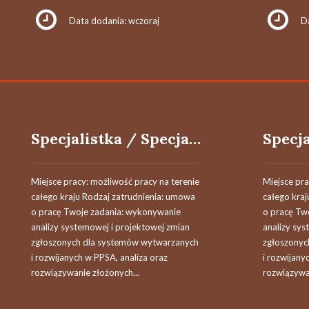
Data dodania: wczoraj
D
Specjalistka / Specjalista ds. Procesów i Systemów
Miejsce pracy: możliwość pracy na terenie
Miejsce pra
całego kraju Rodzaj zatrudnienia: umowa
całego kra
o pracę Twoje zadania: wykonywanie
o pracę Tw
analizy systemowej i projektowej zmian
analizy sys
zgłoszonych dla systemów wytwarzanych
zgłoszonyc
i rozwijanych w PPSA, analiza oraz
i rozwijany
rozwiązywanie złożonych...
rozwiązywan