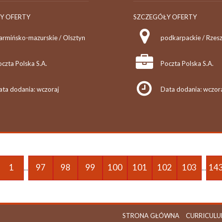
Y OFERTY
SZCZEGÓŁY OFERTY
armińsko-mazurskie / Olsztyn
podkarpackie / Rzes
czta Polska S.A.
Poczta Polska S.A.
ata dodania: wczoraj
Data dodania: wczor
1
97
98
99
100
101
102
103
14
...
...
STRONA GŁÓWNA
CURRICULU