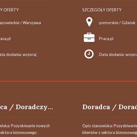
Y OFERTY
SZCZEGÓŁY OFERTY
azowieckie / Warszawa
pomorskie / Gdańsk
aca.pl
Praca.pl
ata dodania: wczoraj
Data dodania: wczor
Doradca / Doradczyni ds. Leasingu
wiska: Pozyskiwanie nowych
Opis stanowiska: Pozyskiwani
 sektora biznesowego
klientów z sektora biznesowe