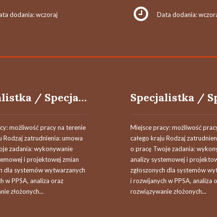
ata dodania: wczoraj
Data dodania: wczor
Specjalistka / Specjalista ds. Procesów i Systemów
cy: możliwość pracy na terenie
Miejsce pracy: możliwość pracy
ju Rodzaj zatrudnienia: umowa
całego kraju Rodzaj zatrudnie
oje zadania: wykonywanie
o pracę Twoje zadania: wykon
temowej i projektowej zmian
analizy systemowej i projekto
h dla systemów wytwarzanych
zgłoszonych dla systemów wy
ch w PPSA, analiza oraz
i rozwijanych w PPSA, analiza 
ie złożonych...
rozwiązywanie złożonych...