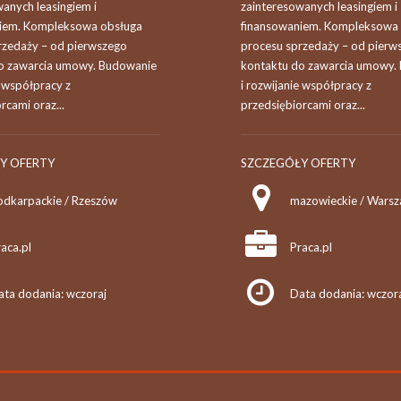
anych leasingiem i
zainteresowanych leasingiem i
iem. Kompleksowa obsługa
finansowaniem. Kompleksowa
rzedaży – od pierwszego
procesu sprzedaży – od pierw
o zawarcia umowy. Budowanie
kontaktu do zawarcia umowy.
e współpracy z
i rozwijanie współpracy z
rcami oraz...
przedsiębiorcami oraz...
Y OFERTY
SZCZEGÓŁY OFERTY
odkarpackie / Rzeszów
mazowieckie / Wars
aca.pl
Praca.pl
ata dodania: wczoraj
Data dodania: wczor