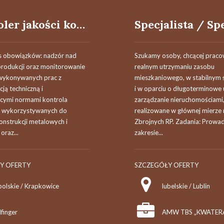
Kontroler jakości konstrukcji spawanych i rurociągów​ (K/M)
s obowiązków: nadzór nad
Szukamy osoby, chcącej praco
rodukcji oraz monitorowanie
realnym utrzymaniu zasobu
wykonywanych prac z
mieszkaniowego, w stabilnym
ją techniczną i
i w oparciu o długoterminow
cymi normami kontrola
zarządzanie nieruchomościami
 wykorzystywanych do
realizowane w głównej mierze n
onstrukcji metalowych i
Zbrojnych RP. Zadania: Prowa
oraz...
zakresie...
Y OFERTY
SZCZEGÓŁY OFERTY
polskie / Krapkowice
lubelskie / Lublin
lfinger
AMW TBS „KWATERA” 