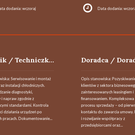
ata dodania: wczoraj
Data dodania: wczor
Technik / Techniczka Chłodnictwa
wiska: Serwisowanie i montaż
Opis stanowiska: Pozyskiwani
az instalacji chłodniczych.
klientów z sektora biznesowe
zanie diagnostyki,
zainteresowanych leasingiem i
 i napraw zgodnie z
finansowaniem. Kompleksowa
cymi standardami. Kontrola
procesu sprzedaży – od pierw
i działania urządzeń po
kontaktu do zawarcia umowy.
 pracach. Dokumentowanie...
i rozwijanie współpracy z
przedsiębiorcami oraz...