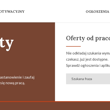
MOTYWACYJNY
OGŁOSZENIA
ty
Oferty od pra
Nie odkładaj szukania wyma
czekasz, już jest dostępne.
Sprawdź ogłoszenia i apliku
zastanowienie i zaufaj
się nową pracą.