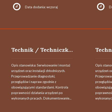
Data dodania: wczoraj
D
Technik / Techniczka Chłodnictwa
Opis stanowiska: Serwisowanie i montaż
Opis stano
urządzeń oraz instalacji chłodniczych.
urządzeń or
Przeprowadzanie diagnostyki,
Przeprowad
przeglądów i napraw zgodnie z
przeglądów
obowiązującymi standardami. Kontrola
obowiązują
poprawności działania urządzeń po
poprawnośc
wykonanych pracach. Dokumentowanie...
wykonanych