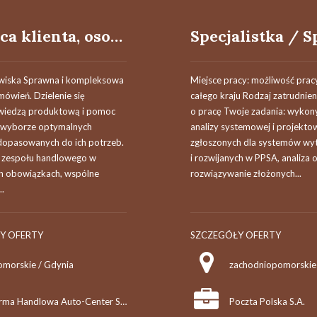
Doradca klienta, osoba do biura sprzedaży w dziale opon K/M
wiska Sprawna i kompleksowa
Miejsce pracy: możliwość pracy
ówień. Dzielenie się
całego kraju Rodzaj zatrudnie
wiedzą produktową i pomoc
o pracę Twoje zadania: wykon
 wyborze optymalnych
analizy systemowej i projekto
dopasowanych do ich potrzeb.
zgłoszonych dla systemów wy
 zespołu handlowego w
i rozwijanych w PPSA, analiza 
h obowiązkach, wspólne
rozwiązywanie złożonych...
..
Y OFERTY
SZCZEGÓŁY OFERTY
omorskie / Gdynia
zachodniopomorskie 
Firma Handlowa Auto-Center Spółka Z O.O.
Poczta Polska S.A.