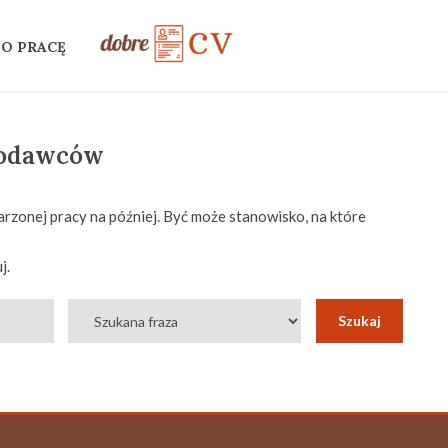
 O PRACĘ
codawców
rzonej pracy na później. Być może stanowisko, na które
j.