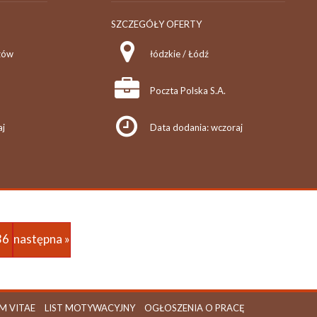
SZCZEGÓŁY OFERTY
zów
łódzkie / Łódź
Poczta Polska S.A.
aj
Data dodania: wczoraj
36
następna »
M VITAE
LIST MOTYWACYJNY
OGŁOSZENIA O PRACĘ