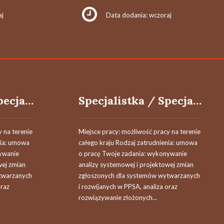
aj
Data dodania: wczoraj
Specjalistka / Specjalista ds. Procesów i Systemów
Specjalistka / Specjalista ds. Procesów i Systemów
 na terenie
Miejsce pracy: możliwość pracy na terenie
nia: umowa
całego kraju Rodzaj zatrudnienia: umowa
ywanie
o pracę Twoje zadania: wykonywanie
wej zmian
analizy systemowej i projektowej zmian
twarzanych
zgłoszonych dla systemów wytwarzanych
oraz
i rozwijanych w PPSA, analiza oraz
rozwiązywanie złożonych...