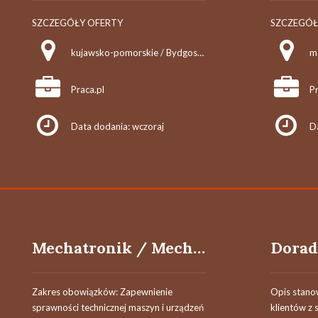
SZCZEGÓŁY OFERTY
SZCZEGÓŁ
kujawsko-pomorskie / Bydgoszcz
m
Praca.pl
Pr
Data dodania: wczoraj
D
Mechatronik / Mechatroniczka – Utrzymanie Ruchu Maszyn Produkcyjnych (Farmacja, FMCG)
Zakres obowiązków: Zapewnienie
Opis stano
sprawności technicznej maszyn i urządzeń
klientów z