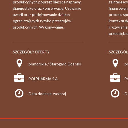
produkcyjnych poprzez bieżące naprawy,
zainteresow
diagnostykę oraz konserwację. Usuwanie
finansowan
awarii oraz podejmowanie działań
procesu sp
ograniczających ryzyko przestojów
kontaktu d
produkcyjnych. Wykonywanie...
i rozwijani
przedsiębio
SZCZEGÓŁY OFERTY
SZCZEGÓŁ
pomorskie / Starogard Gdański
p
POLPHARMA S.A.
Pr
Data dodania: wczoraj
D