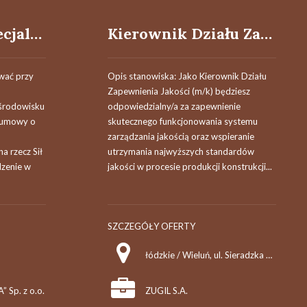
Specjalista / Specjalistka ds. technicznego nadzoru nieruchomości (budynki mieszkalne)
Kierownik Działu Zapewnienia Jakości (m/k)
wać przy
Opis stanowiska: Jako Kierownik Działu
Zapewnienia Jakości (m/k) będziesz
 środowisku
odpowiedzialny/a za zapewnienie
e umowy o
skutecznego funkcjonowania systemu
,
zarządzania jakością oraz wspieranie
a rzecz Sił
utrzymania najwyższych standardów
dzenie w
jakości w procesie produkcji konstrukcji...
SZCZEGÓŁY OFERTY
łódzkie / Wieluń, ul. Sieradzka 56
Sp. z o.o.
ZUGIL S.A.