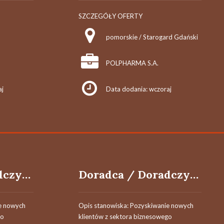
SZCZEGÓŁY OFERTY
pomorskie / Starogard Gdański
POLPHARMA S.A.
aj
Data dodania: wczoraj
Doradca / Doradczyni ds. Leasingu
Doradca / Doradczyni ds. Leasingu
e nowych
Opis stanowiska: Pozyskiwanie nowych
go
klientów z sektora biznesowego