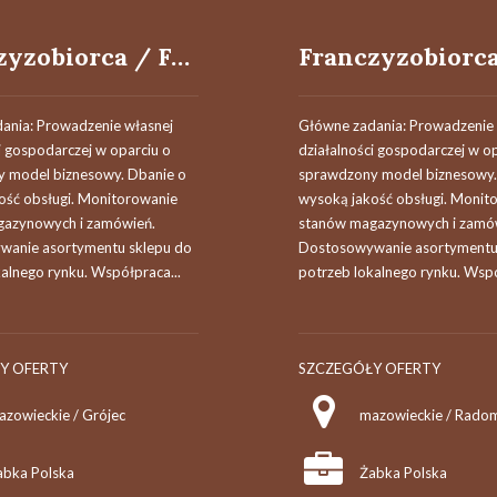
Franczyzobiorca / Franczyzobiorczyni
ania: Prowadzenie własnej
Główne zadania: Prowadzenie 
i gospodarczej w oparciu o
działalności gospodarczej w o
 model biznesowy. Dbanie o
sprawdzony model biznesowy.
ość obsługi. Monitorowanie
wysoką jakość obsługi. Monit
azynowych i zamówień.
stanów magazynowych i zamó
anie asortymentu sklepu do
Dostosowywanie asortymentu
alnego rynku. Współpraca...
potrzeb lokalnego rynku. Wspó
Y OFERTY
SZCZEGÓŁY OFERTY
azowieckie / Grójec
mazowieckie / Rado
abka Polska
Żabka Polska