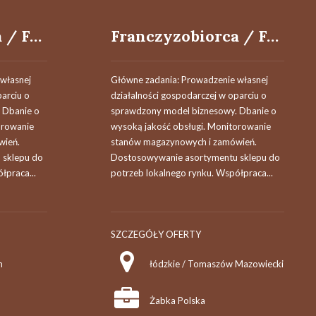
Franczyzobiorca / Franczyzobiorczyni
Franczyzobiorca / Franczyzobiorczyni
własnej
Główne zadania: Prowadzenie własnej
parciu o
działalności gospodarczej w oparciu o
 Dbanie o
sprawdzony model biznesowy. Dbanie o
orowanie
wysoką jakość obsługi. Monitorowanie
wień.
stanów magazynowych i zamówień.
 sklepu do
Dostosowywanie asortymentu sklepu do
łpraca...
potrzeb lokalnego rynku. Współpraca...
SZCZEGÓŁY OFERTY
m
łódzkie / Tomaszów Mazowiecki
Żabka Polska