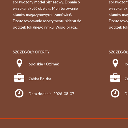
sprawdzony model biznesowy. Dbanie o
sprawdzony
wysoką jakość obsługi. Monitorowanie
wysoką jak
stanów magazynowych i zamówień.
stanów mag
Dostosowywanie asortymentu sklepu do
Dostosowyw
potrzeb lokalnego rynku. Współpraca...
potrzeb lok
SZCZEGÓŁY OFERTY
SZCZEGÓŁ
opolskie / Ozimek
ł
Żabka Polska
Ż
Data dodania: 2026-08-07
D