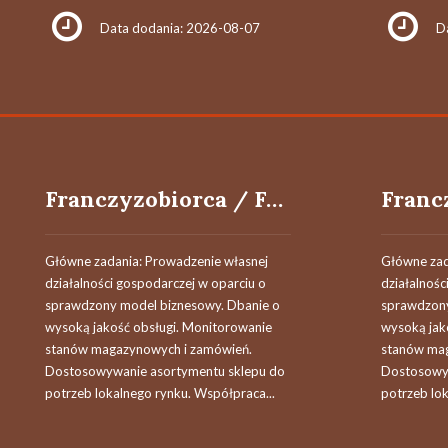
Data dodania: 2026-08-07
D
Franczyzobiorca / Franczyzobiorczyni
Główne zadania: Prowadzenie własnej
Główne zad
działalności gospodarczej w oparciu o
działalnośc
sprawdzony model biznesowy. Dbanie o
sprawdzony
wysoką jakość obsługi. Monitorowanie
wysoką jak
stanów magazynowych i zamówień.
stanów mag
Dostosowywanie asortymentu sklepu do
Dostosowyw
potrzeb lokalnego rynku. Współpraca...
potrzeb lok