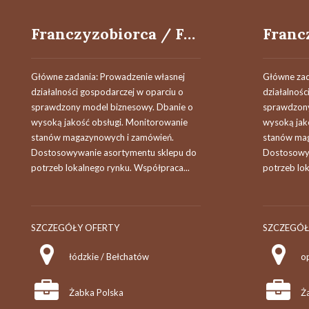
Franczyzobiorca / Franczyzobiorczyni
Główne zadania: Prowadzenie własnej
Główne zad
działalności gospodarczej w oparciu o
działalnośc
sprawdzony model biznesowy. Dbanie o
sprawdzony
wysoką jakość obsługi. Monitorowanie
wysoką jak
stanów magazynowych i zamówień.
stanów mag
Dostosowywanie asortymentu sklepu do
Dostosowyw
potrzeb lokalnego rynku. Współpraca...
potrzeb lok
SZCZEGÓŁY OFERTY
SZCZEGÓŁ
łódzkie / Bełchatów
op
Żabka Polska
Ż