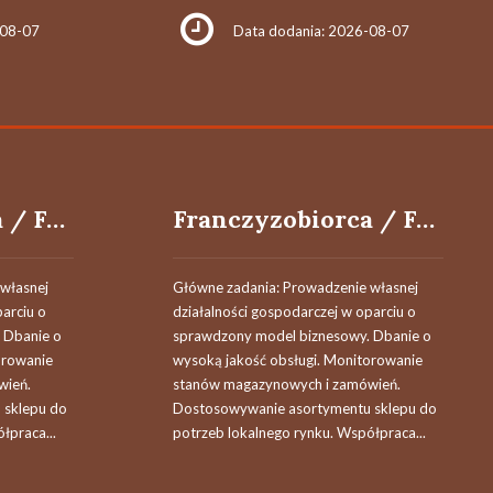
-08-07
Data dodania: 2026-08-07
Franczyzobiorca / Franczyzobiorczyni
Franczyzobiorca / Franczyzobiorczyni
własnej
Główne zadania: Prowadzenie własnej
parciu o
działalności gospodarczej w oparciu o
 Dbanie o
sprawdzony model biznesowy. Dbanie o
orowanie
wysoką jakość obsługi. Monitorowanie
wień.
stanów magazynowych i zamówień.
 sklepu do
Dostosowywanie asortymentu sklepu do
łpraca...
potrzeb lokalnego rynku. Współpraca...