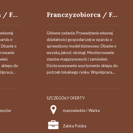
Franczyzobiorca / Franczyzobiorczyni
Franczyzobiorca / Franczyzobiorczyni
własnej
Główne zadania: Prowadzenie własnej
parciu o
działalności gospodarczej w oparciu o
 Dbanie o
sprawdzony model biznesowy. Dbanie o
orowanie
wysoką jakość obsługi. Monitorowanie
wień.
stanów magazynowych i zamówień.
 sklepu do
Dostosowywanie asortymentu sklepu do
łpraca...
potrzeb lokalnego rynku. Współpraca...
SZCZEGÓŁY OFERTY
zeszów
mazowieckie / Warka
Żabka Polska