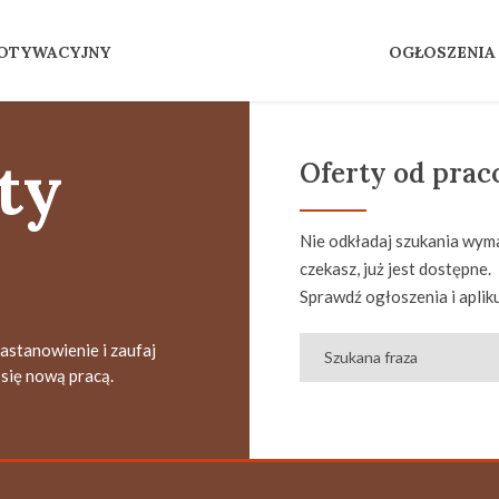
MOTYWACYJNY
OGŁOSZENIA
ty
Oferty od pra
Nie odkładaj szukania wyma
czekasz, już jest dostępne.
Sprawdź ogłoszenia i apliku
zastanowienie i zaufaj
się nową pracą.