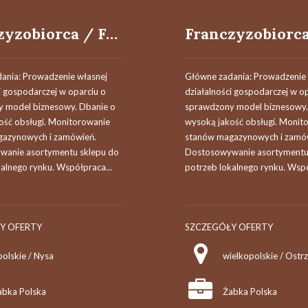
Franczyzobiorca / Franczyzobiorczyni
ania: Prowadzenie własnej
Główne zadania: Prowadzenie 
i gospodarczej w oparciu o
działalności gospodarczej w o
 model biznesowy. Dbanie o
sprawdzony model biznesowy.
ość obsługi. Monitorowanie
wysoką jakość obsługi. Monit
azynowych i zamówień.
stanów magazynowych i zamó
anie asortymentu sklepu do
Dostosowywanie asortymentu
alnego rynku. Współpraca...
potrzeb lokalnego rynku. Wspó
Y OFERTY
SZCZEGÓŁY OFERTY
olskie / Nysa
wielkopolskie / Ostr
abka Polska
Żabka Polska