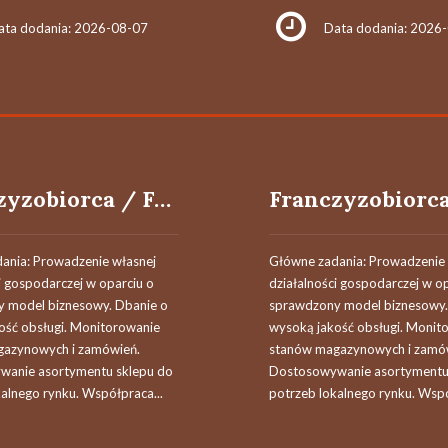
ata dodania: 2026-08-07
Data dodania: 2026
Franczyzobiorca / Franczyzobiorczyni
ania: Prowadzenie własnej
Główne zadania: Prowadzenie 
i gospodarczej w oparciu o
działalności gospodarczej w o
 model biznesowy. Dbanie o
sprawdzony model biznesowy.
ość obsługi. Monitorowanie
wysoką jakość obsługi. Monit
azynowych i zamówień.
stanów magazynowych i zamó
anie asortymentu sklepu do
Dostosowywanie asortymentu
alnego rynku. Współpraca...
potrzeb lokalnego rynku. Wspó