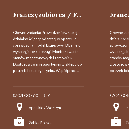
Franczyzobiorca / Franczyzobiorczyni
Główne zadania: Prowadzenie własnej
Główne zad
działalności gospodarczej w oparciu o
działalnośc
sprawdzony model biznesowy. Dbanie o
sprawdzony
wysoką jakość obsługi. Monitorowanie
wysoką jak
stanów magazynowych i zamówień.
stanów mag
Dostosowywanie asortymentu sklepu do
Dostosowyw
potrzeb lokalnego rynku. Współpraca...
potrzeb lok
SZCZEGÓŁY OFERTY
SZCZEGÓŁ
opolskie / Wołczyn
m
Żabka Polska
Ż