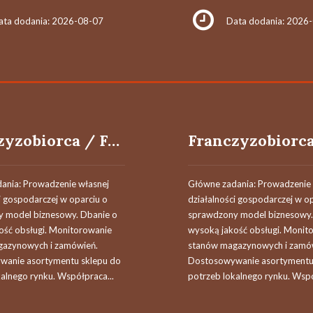
ata dodania: 2026-08-07
Data dodania: 2026
Franczyzobiorca / Franczyzobiorczyni
ania: Prowadzenie własnej
Główne zadania: Prowadzenie 
i gospodarczej w oparciu o
działalności gospodarczej w o
 model biznesowy. Dbanie o
sprawdzony model biznesowy.
ość obsługi. Monitorowanie
wysoką jakość obsługi. Monit
azynowych i zamówień.
stanów magazynowych i zamó
anie asortymentu sklepu do
Dostosowywanie asortymentu
alnego rynku. Współpraca...
potrzeb lokalnego rynku. Wspó