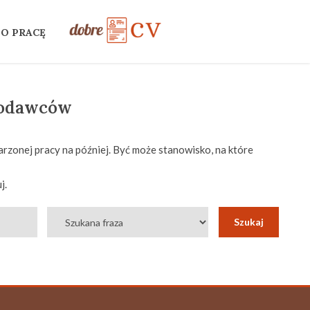
 O PRACĘ
codawców
rzonej pracy na później. Być może stanowisko, na które
j.