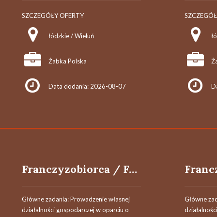
SZCZEGÓŁY OFERTY
SZCZEGÓŁ
łódzkie / Wieluń
łó
Żabka Polska
Ż
Data dodania: 2026-08-07
D
Franczyzobiorca / Franczyzobiorczyni
Główne zadania: Prowadzenie własnej
Główne zad
działalności gospodarczej w oparciu o
działalnośc