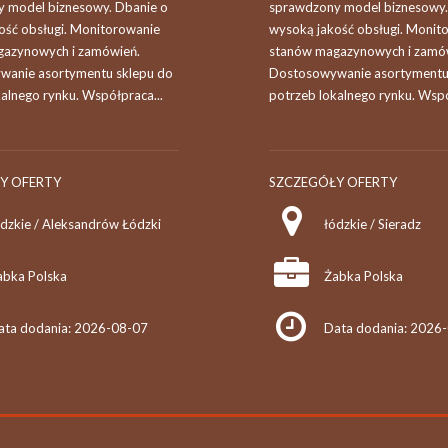
 model biznesowy. Dbanie o
sprawdzony model biznesowy.
ość obsługi. Monitorowanie
wysoką jakość obsługi. Monit
azynowych i zamówień.
stanów magazynowych i zamó
anie asortymentu sklepu do
Dostosowywanie asortymentu
alnego rynku. Współpraca...
potrzeb lokalnego rynku. Wspó
Y OFERTY
SZCZEGÓŁY OFERTY
ódzkie / Aleksandrów Łódzki
łódzkie / Sieradz
abka Polska
Żabka Polska
ata dodania: 2026-08-07
Data dodania: 2026