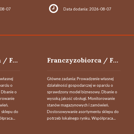
-08-07
Data dodania: 2026-08-07
Franczyzobiorca / Franczyzobiorczyni
Franczyzobiorca / Franczyzobiorczyni
własnej
Główne zadania: Prowadzenie własnej
parciu o
działalności gospodarczej w oparciu o
 Dbanie o
sprawdzony model biznesowy. Dbanie o
orowanie
wysoką jakość obsługi. Monitorowanie
wień.
stanów magazynowych i zamówień.
 sklepu do
Dostosowywanie asortymentu sklepu do
łpraca...
potrzeb lokalnego rynku. Współpraca...