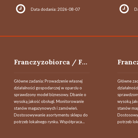
Data dodania: 2026-08-07
D
Franczyzobiorca / Franczyzobiorczyni
Główne zadania: Prowadzenie własnej
Główne zad
działalności gospodarczej w oparciu o
działalnośc
sprawdzony model biznesowy. Dbanie o
sprawdzony
wysoką jakość obsługi. Monitorowanie
wysoką jak
stanów magazynowych i zamówień.
stanów mag
Dostosowywanie asortymentu sklepu do
Dostosowyw
potrzeb lokalnego rynku. Współpraca...
potrzeb lok