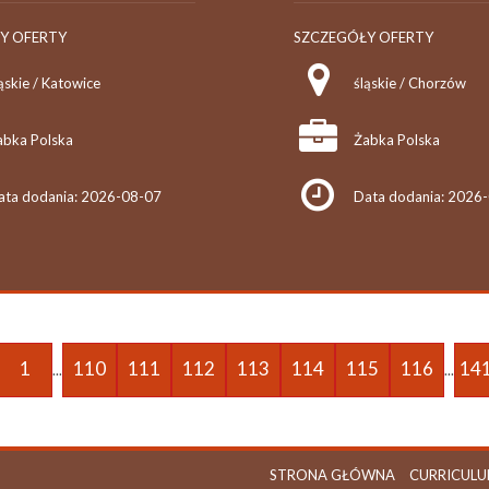
Y OFERTY
SZCZEGÓŁY OFERTY
ąskie / Katowice
śląskie / Chorzów
abka Polska
Żabka Polska
ata dodania: 2026-08-07
Data dodania: 2026
1
110
111
112
113
114
115
116
14
...
...
STRONA GŁÓWNA
CURRICULU