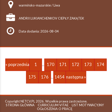
warmińsko-mazurskie / Liwa
ANDRII LUKIANCHENKOV CIEPŁY ZAKĄTEK
Data dodania: 2026-08-04
« poprzednia
1
170
171
172
173
174
...
175
176
1454
następna »
...
Copyright NETCV.PL 2026. Wszelkie prawa zastrzeżone.
STRONA GŁÓWNA
CURRICULUM VITAE
LIST MOTYWACYJNY
OGŁOSZENIA O PRACĘ