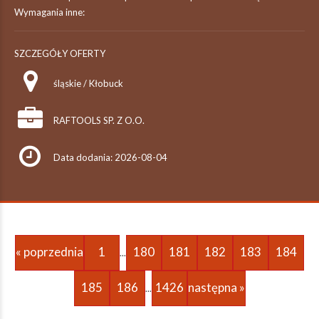
Wymagania inne:
SZCZEGÓŁY OFERTY
śląskie / Kłobuck
RAFTOOLS SP. Z O.O.
Data dodania: 2026-08-04
« poprzednia
1
180
181
182
183
184
...
185
186
1426
następna »
...