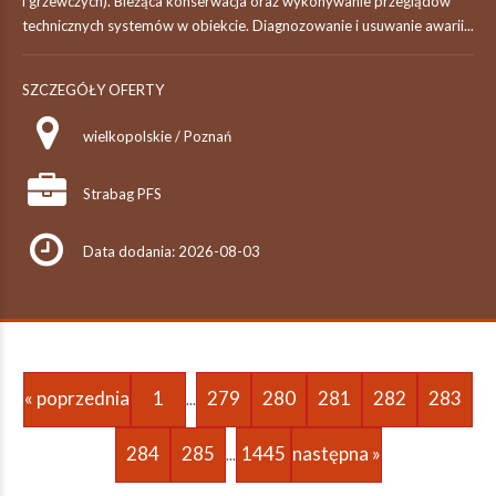
i grzewczych). Bieżąca konserwacja oraz wykonywanie przeglądów
technicznych systemów w obiekcie. Diagnozowanie i usuwanie awarii...
SZCZEGÓŁY OFERTY
wielkopolskie / Poznań
Strabag PFS
Data dodania: 2026-08-03
« poprzednia
1
279
280
281
282
283
...
284
285
1445
następna »
...