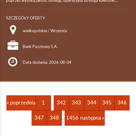
poprzez wysoką jakość obsługi, operacyjna obsługa Klientów...
SZCZEGÓŁY OFERTY
wielkopolskie / Września
Bank Pocztowy S.A.
Data dodania: 2026-08-04
« poprzednia
1
342
343
344
345
346
...
347
348
1456
następna »
...