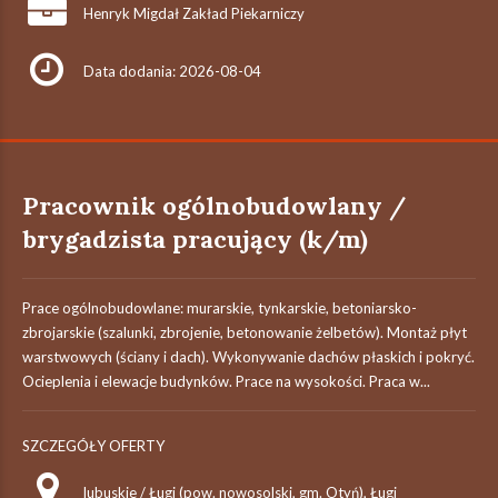
Henryk Migdał Zakład Piekarniczy
Data dodania: 2026-08-04
Pracownik ogólnobudowlany /
brygadzista pracujący (k/m)
Prace ogólnobudowlane: murarskie, tynkarskie, betoniarsko-
zbrojarskie (szalunki, zbrojenie, betonowanie żelbetów). Montaż płyt
warstwowych (ściany i dach). Wykonywanie dachów płaskich i pokryć.
Ocieplenia i elewacje budynków. Prace na wysokości. Praca w...
SZCZEGÓŁY OFERTY
lubuskie / Ługi (pow. nowosolski, gm. Otyń), Ługi