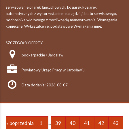
serwisowanie pilarek łańcuchowych, kosiarek,kosiarek
automatycznych z wykorzystaniem narzędzi tj. blatu serwisowego,
podnośnika widłowego z możliwośćią manewrowania, Wymagania
konieczne: Wykształcenie: podstawowe Wymagania inne:
SZCZEGÓŁY OFERTY
podkarpackie / Jarosław
Powiatowy Urząd Pracy w Jarosławiu
Data dodania: 2026-08-07
« poprzednia
1
39
40
41
42
43
...