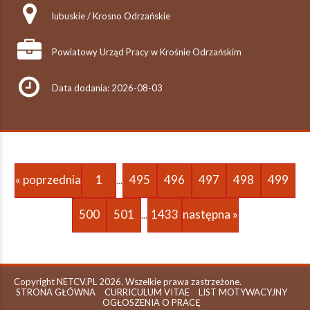
lubuskie / Krosno Odrzańskie
Powiatowy Urząd Pracy w Krośnie Odrzańskim
Data dodania: 2026-08-03
« poprzednia
1
495
496
497
498
499
...
500
501
1433
następna »
...
Copyright NETCV.PL 2026. Wszelkie prawa zastrzeżone.
STRONA GŁÓWNA
CURRICULUM VITAE
LIST MOTYWACYJNY
OGŁOSZENIA O PRACĘ