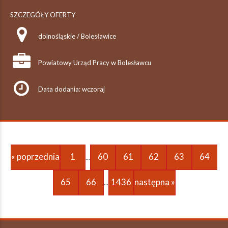
SZCZEGÓŁY OFERTY
dolnośląskie / Bolesławice
Powiatowy Urząd Pracy w Bolesławcu
Data dodania: wczoraj
« poprzednia
1
60
61
62
63
64
...
65
66
1436
następna »
...