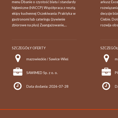
menu Dbanie o czystość blatu i standardy
arkusz Exce
higieniczne (HACCP) Współpraca z resztą
rozwiązania
ekipy kuchennej Oczekiwania: Praktyka w
decyzje biz
gastronomi lub cateringu (żywienie
Ciebie. Doł
zbiorowe na plus) Zaangażowanie,...
rozwija obsz
SZCZEGÓŁY OFERTY
SZCZEGÓŁ
mazowieckie / Sawice-Wieś
SAWIMED Sp. z o. o.
P
Data dodania: 2026-07-28
D