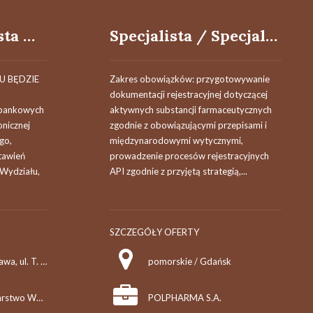
Starszy Specjalista w Wydziale Kontrolingu (k/m)
Specjalista / Specjalistka ds. Rejestracji Produktów Farmaceutycznych
U BĘDZIE
Zakres obowiązków: przygotowywanie
dokumentacji rejestracyjnej dotyczącej
 bankowych
aktywnych substancji farmaceutycznych
nicznej
zgodnie z obowiązującymi przepisami i
go,
międzynarodowymi wytycznymi,
stawień
prowadzenie procesów rejestracyjnych
Wydziału,
API zgodnie z przyjętą strategią,...
SZCZEGÓŁY OFERTY
mazowieckie / Warszawa, ul. T. Chałubińskiego 8
pomorskie / Gdańsk
Państwowe Gospodarstwo Wodne Wody Polskie
POLPHARMA S.A.