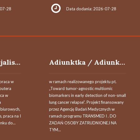
-07-28
Data dodania: 2026-07-28
Specjalista/specjalistka
Adiunktka / Adiunkt – funkcja w projekcie: POST-DOC
 praca w
w ramach realizowanego projektu pt.
putera
„Toward tumor-agnostic multiomic
aca w
biomarkers in early detection of non-small
a
lung cancer relapse”. Projekt finansowany
 biurowych,
przez Agencję Badań Medycznych w
, praca na I
ramach programu TRANSMED I . DO
nku do...
ZADAŃ OSOBY ZATRUDNIONEJ NA
TYM...