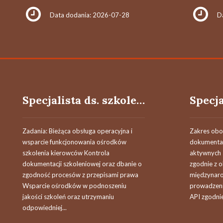
Data dodania: 2026-07-28
D
Specjalista ds. szkoleń / Specjalistka ds. szkoleń
Zadania: Bieżąca obsługa operacyjna i
Zakres ob
wsparcie funkcjonowania ośrodków
dokumentacj
szkolenia kierowców Kontrola
aktywnych 
dokumentacji szkoleniowej oraz dbanie o
zgodnie z o
zgodność procesów z przepisami prawa
międzynar
Wsparcie ośrodków w podnoszeniu
prowadzeni
jakości szkoleń oraz utrzymaniu
API zgodnie 
odpowiedniej...