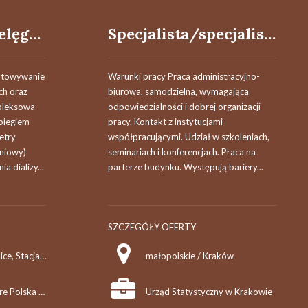
Pielęgniarz / Pielęgniarka (K/M/N)
Specjalista/specjalistka
gotowywanie
Warunki pracy Praca administracyjno-
ch oraz
biurowa, samodzielna, wymagająca
pleksowa
odpowiedzialności i dobrej organizacji
biegiem
pracy. Kontakt z instytucjami
etry
współpracującymi. Udział w szkoleniach,
yniowy)
seminariach i konferencjach. Praca na
a dializy...
parterze budynku. Występują bariery...
SZCZEGÓŁY OFERTY
małopolskie / Myślenice, Stacja Dializ
małopolskie / Kraków
Fresenius Medical Care Polska S.A.
Urząd Statystyczny w Krakowie