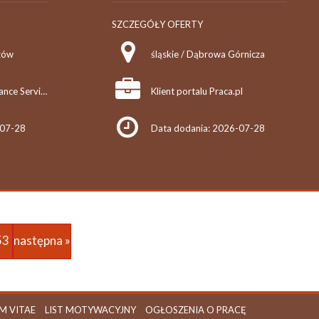
SZCZEGÓŁY OFERTY
zów
śląskie / Dąbrowa Górnicza
LOT Aircraft Maintenance Services Sp. z o.o.
Klient portalu Praca.pl
-07-28
Data dodania: 2026-07-28
53
następna »
M VITAE
LIST MOTYWACYJNY
OGŁOSZENIA O PRACĘ