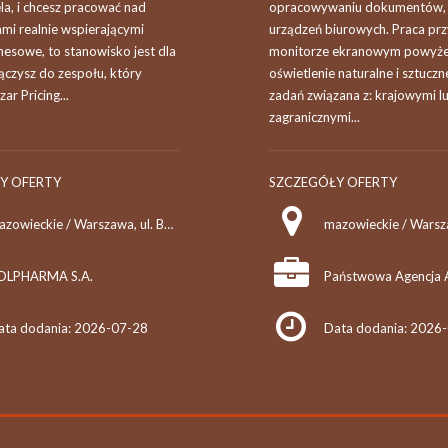
la, i chcesz pracować nad
opracowywaniu dokumentów, 
mi realnie wspierającymi
urządzeń biurowych. Praca prz
nesowe, to stanowisko jest dla
monitorze ekranowym powyżej
ączysz do zespołu, który
oświetlenie naturalne i sztuczne
ar Pricing...
zadań związana z: krajowymi l
zagranicznymi...
Y OFERTY
SZCZEGÓŁY OFERTY
mazowieckie / Warszawa, ul. Bobrowiecka
mazowieckie / Wars
OLPHARMA S.A.
ata dodania: 2026-07-28
Data dodania: 2026