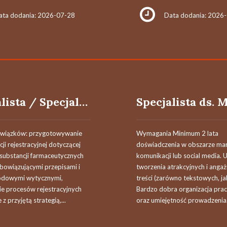
ata dodania: 2026-07-28
Data dodania: 2026
Specjalista / Specjalistka ds. Rejestracji Produktów Farmaceutycznych
owiązków: przygotowywanie
Wymagania Minimum 2 lata
i rejestracyjnej dotyczącej
doświadczenia w obszarze mar
substancji farmaceutycznych
komunikacji lub social media. 
bowiązującymi przepisami i
tworzenia atrakcyjnych i anga
odowymi wytycznymi,
treści (zarówno tekstowych, jak
e procesów rejestracyjnych
Bardzo dobra organizacja prac
z przyjętą strategią,...
oraz umiejętność prowadzenia.