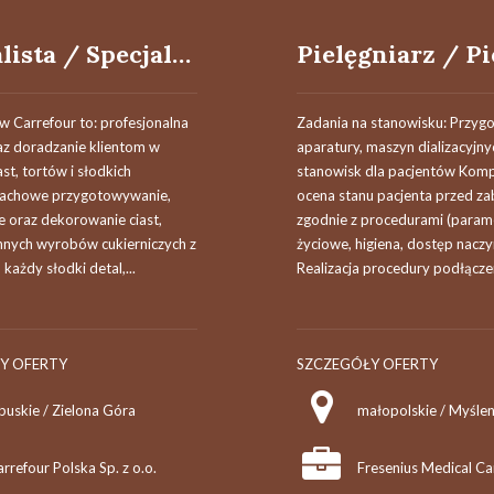
Specjalista / Specjalistka Sklepu ds. Handlowych - Cukiernik / Cukierniczka
w Carrefour to: profesjonalna
Zadania na stanowisku: Przy
az doradzanie klientom w
aparatury, maszyn dializacyjny
st, tortów i słodkich
stanowisk dla pacjentów Kom
fachowe przygotowywanie,
ocena stanu pacjenta przed za
e oraz dekorowanie ciast,
zgodnie z procedurami (param
innych wyrobów cukierniczych z
życiowe, higiena, dostęp nacz
 każdy słodki detal,...
Realizacja procedury podłączeni
Y OFERTY
SZCZEGÓŁY OFERTY
buskie / Zielona Góra
rrefour Polska Sp. z o.o.