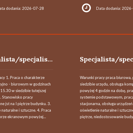
ata dodania: 2026-07-28
Data dodania: 2026
Specjalista/specjalistka
cy 1. Praca o charakterze
Warunki pracy praca biurowa,
cyjno - biurowym w godzinach
siedzibie urzędu, obsługa kom
15.30 w siedzibie tutejszej
powyżej 4 godzin na dobę, pr
2. Stanowisko pracy
systemie podstawowym, prac
ne jst na I piętrze budynku. 3.
stacjonarna, obsługa urządzeń
 naturalne i sztuczne. 4. Praca
oświetlenie naturalne i sztuczne
orze ekranowym powyżej...
piętrze, niedostosowanie budy