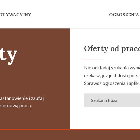
MOTYWACYJNY
OGŁOSZENIA
ty
Oferty od pra
Nie odkładaj szukania wyma
czekasz, już jest dostępne.
Sprawdź ogłoszenia i apliku
zastanowienie i zaufaj
się nową pracą.