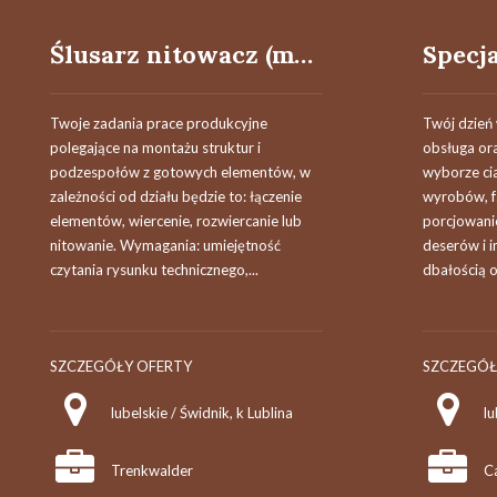
Ślusarz nitowacz (m/k/x)
Twoje zadania prace produkcyjne
Twój dzień 
polegające na montażu struktur i
obsługa or
podzespołów z gotowych elementów, w
wyborze cia
zależności od działu będzie to: łączenie
wyrobów, 
elementów, wiercenie, rozwiercanie lub
porcjowani
nitowanie. Wymagania: umiejętność
deserów i 
czytania rysunku technicznego,...
dbałością o
SZCZEGÓŁY OFERTY
SZCZEGÓŁ
lubelskie / Świdnik, k Lublina
lu
Trenkwalder
Ca