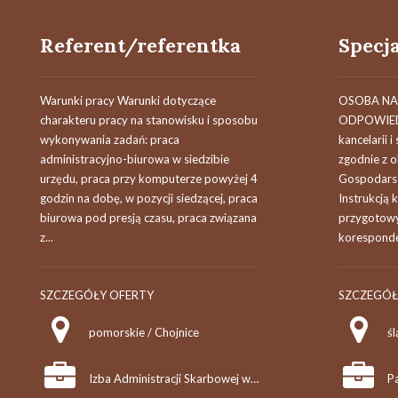
Referent/referentka
Warunki pracy Warunki dotyczące
OSOBA NA
charakteru pracy na stanowisku i sposobu
ODPOWIEDZ
wykonywania zadań: praca
kancelarii 
administracyjno-biurowa w siedzibie
zgodnie z 
urzędu, praca przy komputerze powyżej 4
Gospodars
godzin na dobę, w pozycji siedzącej, praca
Instrukcją 
biurowa pod presją czasu, praca związana
przygotowy
z...
koresponden
SZCZEGÓŁY OFERTY
SZCZEGÓŁ
pomorskie / Chojnice
śl
Izba Administracji Skarbowej w Gdańsku