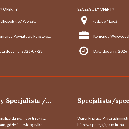
Y OFERTY
SZCZEGÓŁY OFERTY
ielkopolskie / Wolsztyn
łódzkie / Łódź
Komenda Powiatowa Państwowej Straży Pożarnej w Wolsztynie
ata dodania: 2026-07-28
Data dodania: 2026
Starszy Specjalista / Starsza Specjalistka ds. Analityki Danych
z analizę danych, dostrzegasz
Warunki pracy Praca administr
tam, gdzie inni widzą tylko
biurowa polegająca m.in. na