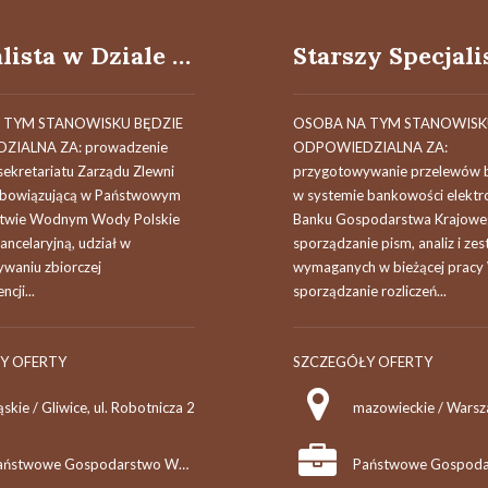
Specjalista w Dziale Organizacyjnym ZZ (k/m)
 TYM STANOWISKU BĘDZIE
OSOBA NA TYM STANOWISK
IALNA ZA: prowadzenie
ODPOWIEDZIALNA ZA:
i sekretariatu Zarządu Zlewni
przygotowywanie przelewów
obowiązującą w Państwowym
w systemie bankowości elektro
twie Wodnym Wody Polskie
Banku Gospodarstwa Krajowe
kancelaryjną, udział w
sporządzanie pism, analiz i ze
waniu zbiorczej
wymaganych w bieżącej pracy 
cji...
sporządzanie rozliczeń...
Y OFERTY
SZCZEGÓŁY OFERTY
ąskie / Gliwice, ul. Robotnicza 2
Państwowe Gospodarstwo Wodne Wody Polskie