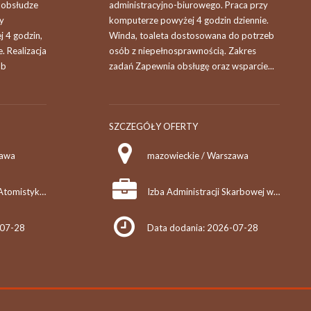
obsłudze
administracyjno-biurowego. Praca przy
y
komputerze powyżej 4 godzin dziennie.
 4 godzin,
Winda, toaleta dostosowana do potrzeb
. Realizacja
osób z niepełnosprawnością. Zakres
ub
zadań Zapewnia obsługę oraz wsparcie...
SZCZEGÓŁY OFERTY
zawa
mazowieckie / Warszawa
Państwowa Agencja Atomistyki w Warszawie
Izba Administracji Skarbowej w Warszawie
-07-28
Data dodania: 2026-07-28