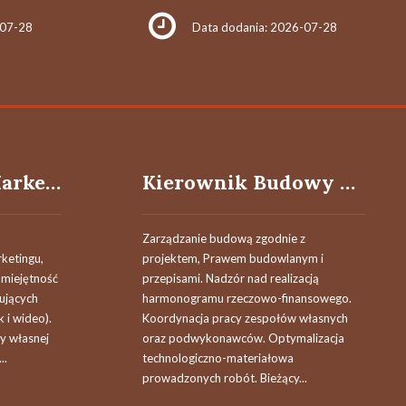
-07-28
Data dodania: 2026-07-28
Specjalista ds. Marketingu (K/M)
Kierownik Budowy / Kierowniczka Budowy
Zarządzanie budową zgodnie z
ketingu,
projektem, Prawem budowlanym i
Umiejętność
przepisami. Nadzór nad realizacją
żujących
harmonogramu rzeczowo-finansowego.
 i wideo).
Koordynacja pracy zespołów własnych
y własnej
oraz podwykonawców. Optymalizacja
..
technologiczno-materiałowa
prowadzonych robót. Bieżący...