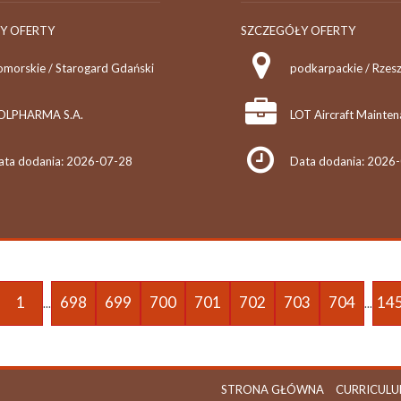
Y OFERTY
SZCZEGÓŁY OFERTY
omorskie / Starogard Gdański
podkarpackie / Rzes
OLPHARMA S.A.
ata dodania: 2026-07-28
Data dodania: 2026
1
698
699
700
701
702
703
704
14
...
...
STRONA GŁÓWNA
CURRICULU