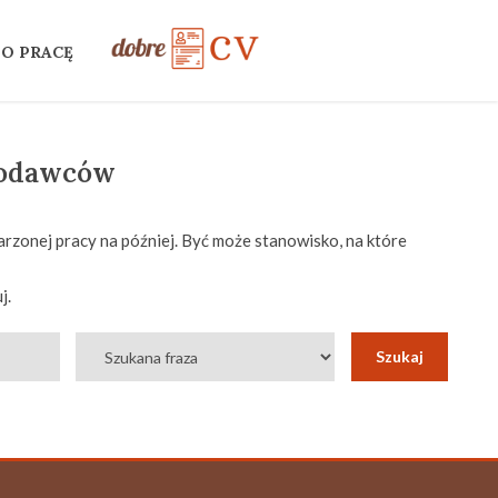
 O PRACĘ
codawców
rzonej pracy na później. Być może stanowisko, na które
j.