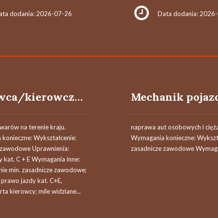
ata dodania: 2026-07-26
Data dodania: 2026
Kierowca/kierowczyni samochodu ciężarowego c+e
warów na terenie kraju.
naprawa aut osobowych i cię
konieczne: Wykształcenie:
Wymagania konieczne: Wykszt
 zawodowe Uprawnienia:
zasadnicze zawodowe Wymagan
 kat. C + E Wymagania inne:
nie min. zasadnicze zawodowe;
prawo jazdy kat. C+E,
rta kierowcy; mile widziane...