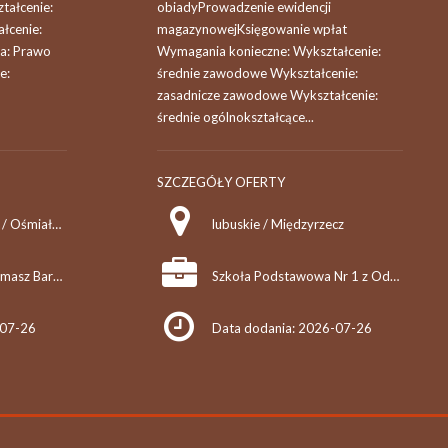
ałcenie:
obiadyProwadzenie ewidencji
łcenie:
magazynowejKsięgowanie wpłat
a: Prawo
Wymagania konieczne: Wykształcenie:
e:
średnie zawodowe Wykształcenie:
zasadnicze zawodowe Wykształcenie:
średnie ogólnokształcące...
SZCZEGÓŁY OFERTY
kujawsko-pomorskie / Ośmiałowo
lubuskie / Międzyrzecz
AUTO-NAPRAWA Tomasz Barańczyk
Szkoła Podstawowa Nr 1 z Oddziałami Sportowymi w Międzyrzeczu
-07-26
Data dodania: 2026-07-26