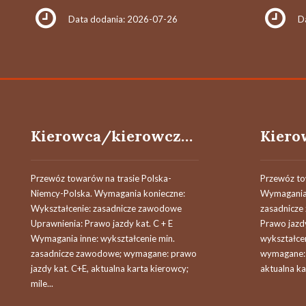
Data dodania: 2026-07-26
D
Kierowca/kierowczyni samochodu ciężarowego c+e
Przewóz towarów na trasie Polska-
Przewóz to
Niemcy-Polska. Wymagania konieczne:
Wymagania 
Wykształcenie: zasadnicze zawodowe
zasadnicze
Uprawnienia: Prawo jazdy kat. C + E
Prawo jazdy
Wymagania inne: wykształcenie min.
wykształce
zasadnicze zawodowe; wymagane: prawo
wymagane: 
jazdy kat. C+E, aktualna karta kierowcy;
aktualna ka
mile...