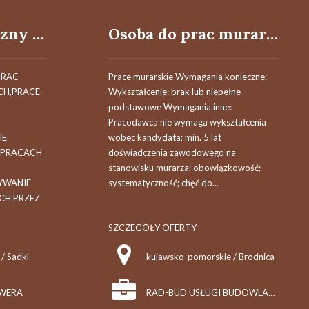
Pracownik fizyczny (k/m)
Osoba do prac murarskich
PRAC
Prace murarskie Wymagania konieczne:
CH,PRACE
Wykształcenie: brak lub niepełne
podstawowe Wymagania inne:
,
Pracodawca nie wymaga wykształcenia
IE
wobec kandydata; min. 5 lat
 PRACACH
doświadczenia zawodowego na
stanowisku murarza; obowiązkowość;
YWANIE
systematyczność; chęć do...
CH PRZEZ
SZCZEGÓŁY OFERTY
/ Sadki
kujawsko-pomorskie / Brodnica
EWERA
RAD-BUD USŁUGI BUDOWLANE SŁAWOMIR KWIETNIEWSKI