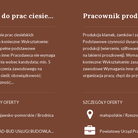
Osoba do prac ciesielskich
 prac ciesielskich
Produkcja klamek, zamków i z
konieczne: Wykształcenie:
Podstawowe czynności ślusars
iepełne podstawowe
produkcji (wiercenie, szlifowa
inne: Pracodawca nie wymaga
na lakierni proszkowej). Wyma
nia wobec kandydata; min. 5
konieczne: Wykształcenie: zas
dczenia zawodowego na
zawodowe Wymagania inne: d
cieśli; obowiązkowość;
organizacja pracy, chęci do prz
ność;...
Y OFERTY
SZCZEGÓŁY OFERTY
ujawsko-pomorskie / Brodnica
małopolskie / Rzeszo
RAD-BUD USŁUGI BUDOWLANE SŁAWOMIR KWIETNIEWSKI