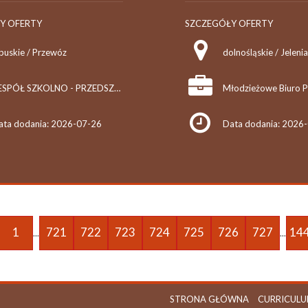
Y OFERTY
SZCZEGÓŁY OFERTY
ubuskie / Przewóz
dolnośląskie / Jeleni
ZESPÓŁ SZKOLNO - PRZEDSZKOLNY W PRZEWOZIE
ata dodania: 2026-07-26
Data dodania: 2026
1
721
722
723
724
725
726
727
14
...
...
STRONA GŁÓWNA
CURRICULU