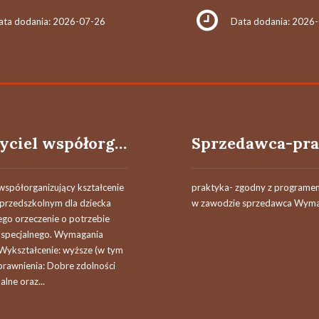
ata dodania: 2026-07-26
Data dodania: 2026
Nauczyciel współorganizujący kształcenie (k/m)
Sprzedawca-pra
współorganizujący kształcenie
praktyka- zgodny z programe
 przedszkolnym dla dziecka
w zawodzie sprzedawca Wymag
ego orzeczenie o potrzebie
a specjalnego. Wymagania
 Wykształcenie: wyższe (w tym
Uprawnienia: Dobre zdolności
alne oraz...