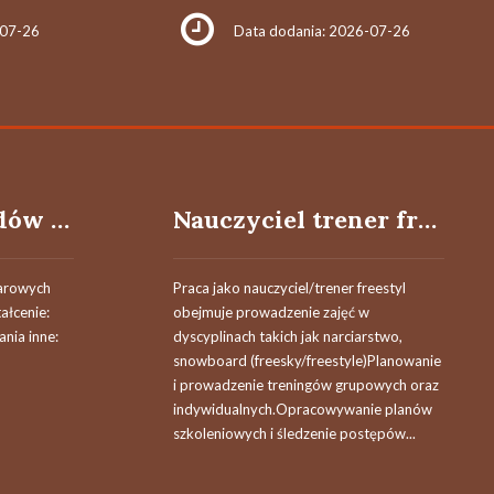
-07-26
Data dodania: 2026-07-26
Mechanik pojazdów samochodowych (k/m)
Nauczyciel trener freestyle
żarowych
Praca jako nauczyciel/trener freestyl
ałcenie:
obejmuje prowadzenie zajęć w
ia inne:
dyscyplinach takich jak narciarstwo,
snowboard (freesky/freestyle)Planowanie
i prowadzenie treningów grupowych oraz
indywidualnych.Opracowywanie planów
szkoleniowych i śledzenie postępów...