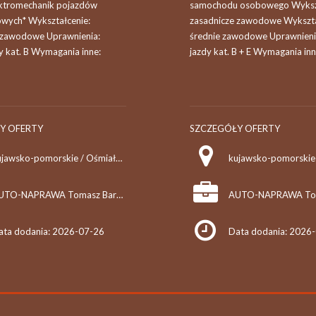
ktromechanik pojazdów
samochodu osobowego Wykszt
wych* Wykształcenie:
zasadnicze zawodowe Wykszta
 zawodowe Uprawnienia:
średnie zawodowe Uprawnieni
y kat. B Wymagania inne:
jazdy kat. B + E Wymagania inn
Y OFERTY
SZCZEGÓŁY OFERTY
kujawsko-pomorskie / Ośmiałowo
AUTO-NAPRAWA Tomasz Barańczyk
ata dodania: 2026-07-26
Data dodania: 2026