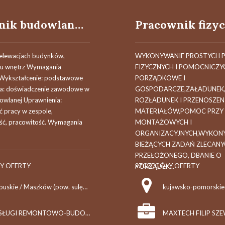
Robotnik budowlany (k/m)
 elewacjach budynków,
WYKONYWANIE PROSTYCH 
iu wnętrz Wymagania
FIZYCZNYCH I POMOCNICZY
 Wykształcenie: podstawowe
PORZĄDKOWE I
a: doświadczenie zawodowe w
GOSPODARCZE,ZAŁADUNEK
owlanej Uprawnienia:
ROZŁADUNEK I PRZENOSZEN
ć pracy w zespole,
MATERIAŁÓW,POMOC PRZY
ść, pracowitość. Wymagania
MONTAŻOWYCH I
ORGANIZACYJNYCH,WYKON
BIEŻĄCYCH ZADAŃ ZLECANY
PRZEŁOŻONEGO, DBANIE O
Y OFERTY
SZCZEGÓŁY OFERTY
PORZĄDEK...
lubuskie / Maszków (pow. sulęciński, gm. Krzeszyce), Maszków
kujawsko-pomorskie 
USŁUGI REMONTOWO-BUDOWLANE MARIUSZ ŁATKA
MAXTECH FILIP SZ