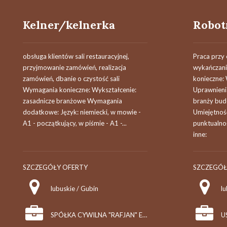
Kelner/kelnerka
obsługa klientów sali restauracyjnej,
Praca przy
przyjmowanie zamówień, realizacja
wykańczan
zamówień, dbanie o czystość sali
konieczne:
Wymagania konieczne: Wykształcenie:
Uprawnieni
zasadnicze branżowe Wymagania
branży bud
dodatkowe: Język: niemiecki, w mowie -
Umiejętnoś
A1 - początkujący, w piśmie - A1 -...
punktualno
inne:
SZCZEGÓŁY OFERTY
SZCZEGÓŁ
lubuskie / Gubin
SPÓŁKA CYWILNA "RAFJAN" E.OGONOWSKA, Z.OGONOWSKI, J.MAZURKIEWICZ