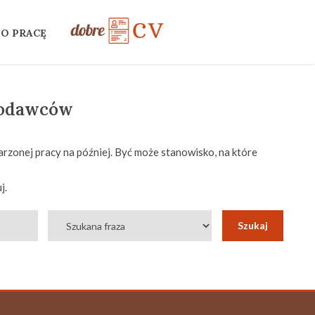
 O PRACĘ
codawców
rzonej pracy na później. Być może stanowisko, na które
j.