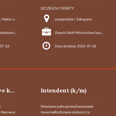
SZCZEGÓŁY OFERTY
kujawsko-pomorskie / Nakło nad Notecią
małopolskie / Zakopane
Sławomir Płotka Przedsiębiorstwo Wielobranżowe
Zespół Szkół Mistrzostwa Sportowego im. Stanisława Marusarza W Zakopanem
-07-26
Data dodania: 2026-07-26
Kierowca kat. b +e k/m
Intendent (k/m)
y
Układanie jadłospisówZamawianie
 Kierowca
towarówRozliczenie płatności za