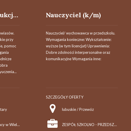
Pracownik produkcji (k/m)
Nauczyciel (k/m)
awiasów.
Nauczyciel/ wychowawca w przedszkolu.
kie przy
Wymagania konieczne: Wykształcenie:
nie, pomoc
wyższe (w tym licencjat) Uprawnienia:
gania
Dobre zdolności interpersonalne oraz
adnicze
komunikacyjne Wymagania inne:
obra
yuczenia...
SZCZEGÓŁY OFERTY
tary
lubuskie / Przewóz
Powiatowy Urząd Pracy w Wieliczce
ZESPÓŁ SZKOLNO - PRZEDSZKOLNY W PRZEWOZIE