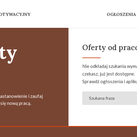
MOTYWACYJNY
OGŁOSZENIA
ty
Oferty od pra
Nie odkładaj szukania wyma
czekasz, już jest dostępne.
Sprawdź ogłoszenia i apliku
zastanowienie i zaufaj
się nową pracą.