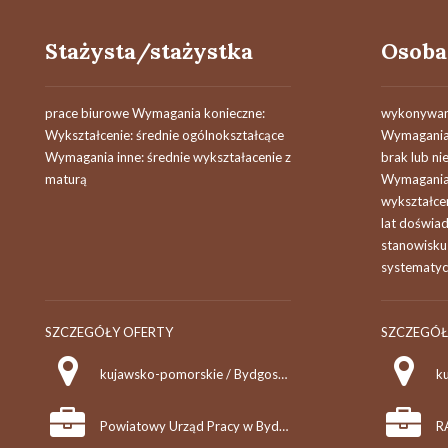
Stażysta/stażystka
prace biurowe Wymagania konieczne:
wykonywanie
Wykształcenie: średnie ogólnokształcące
Wymagania 
Wymagania inne: średnie wykształacenie z
brak lub n
maturą
Wymagania 
wykształce
lat doświa
stanowisku 
systematycz
SZCZEGÓŁY OFERTY
SZCZEGÓŁ
kujawsko-pomorskie / Bydgoszcz
k
Powiatowy Urząd Pracy w Bydgoszczy