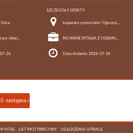
SZCZEGÓŁY OFERTY
a Góra
kujawsko-pomorskie / Ugoszcz (pow. rypiński, gm. Brzuze), Ugoszcz
Młodzieżowe Biuro Pracy Jelenia Góra
NO NAME SPÓŁKA Z OGRANICZONĄ ODPOWIEDZIALNOŚCIĄ
-07-26
Data dodania: 2026-07-26
45
następna »
M VITAE
LIST MOTYWACYJNY
OGŁOSZENIA O PRACĘ