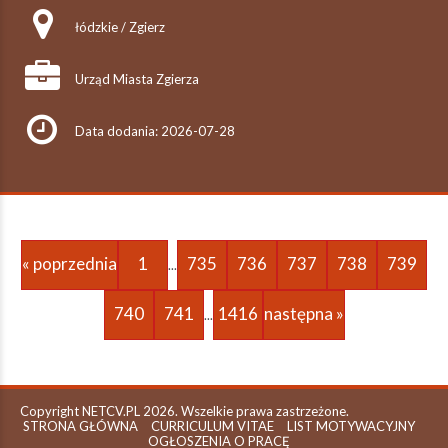
łódzkie / Zgierz
Urząd Miasta Zgierza
Data dodania: 2026-07-28
« poprzednia
1
735
736
737
738
739
...
740
741
1416
następna »
...
Copyright NETCV.PL 2026. Wszelkie prawa zastrzeżone.
STRONA GŁÓWNA
CURRICULUM VITAE
LIST MOTYWACYJNY
OGŁOSZENIA O PRACĘ