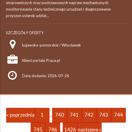
smarowniczych oraz podstawowych napraw mechanicznych
monitorowanie stanu technicznego urządzeń i diagnozowanie
przyczyn usterek udział...
SZCZEGÓŁY OFERTY
kujawsko-pomorskie / Włocławek
Klient portalu Praca.pl
Data dodania: 2026-07-26
« poprzednia
1
740
741
742
743
744
...
745
746
1426
następna »
...