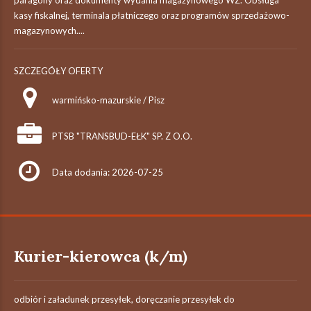
paragony oraz dokumenty wydania magazynowego WZ. Obsługa
kasy fiskalnej, terminala płatniczego oraz programów sprzedażowo-
magazynowych....
SZCZEGÓŁY OFERTY
warmińsko-mazurskie / Pisz
PTSB "TRANSBUD-EŁK" SP. Z O.O.
Data dodania: 2026-07-25
Kurier-kierowca (k/m)
odbiór i załadunek przesyłek, doręczanie przesyłek do