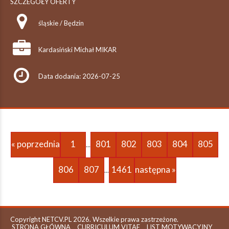
SZCZEGÓŁY OFERTY
śląskie / Będzin
Kardasiński Michał MIKAR
Data dodania: 2026-07-25
« poprzednia
1
801
802
803
804
805
...
806
807
1461
następna »
...
Copyright NETCV.PL 2026. Wszelkie prawa zastrzeżone.
STRONA GŁÓWNA
CURRICULUM VITAE
LIST MOTYWACYJNY