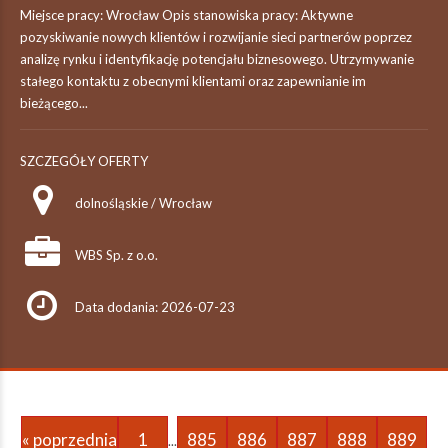
Miejsce pracy: Wrocław Opis stanowiska pracy: Aktywne
pozyskiwanie nowych klientów i rozwijanie sieci partnerów poprzez
analizę rynku i identyfikację potencjału biznesowego. Utrzymywanie
stałego kontaktu z obecnymi klientami oraz zapewnianie im
bieżącego...
SZCZEGÓŁY OFERTY
dolnośląskie / Wrocław
WBS Sp. z o.o.
Data dodania: 2026-07-23
« poprzednia
1
885
886
887
888
889
...