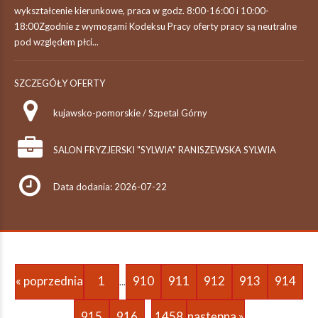
wykształcenie kierunkowe, praca w godz. 8:00-16:00 i 10:00-
18:00Zgodnie z wymogami Kodeksu Pracy oferty pracy są neutralne
pod względem płci...
SZCZEGÓŁY OFERTY
kujawsko-pomorskie / Szpetal Górny
SALON FRYZJERSKI "SYLWIA" RANISZEWSKA SYLWIA
Data dodania: 2026-07-22
« poprzednia
1
910
911
912
913
914
...
915
916
1458
następna »
...