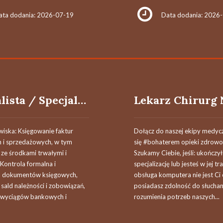
ata dodania: 2026-07-19
Data dodania: 2026
Specjalista / Specjalistka ds. księgowości
wiska: Księgowanie faktur
Dołącz do naszej ekipy medycz
 i sprzedażowych, w tym
się #bohaterem opieki zdrowo
ze środkami trwałymi i
Szukamy Ciebie, jeśli​: ukończy
 Kontrola formalna i
specjalizację lub jesteś w jej tr
 dokumentów księgowych,
obsługa komputera nie jest Ci
 sald należności i zobowiązań,
posiadasz zdolność do słuchani
e wyciągów bankowych i
rozumienia potrzeb naszych...