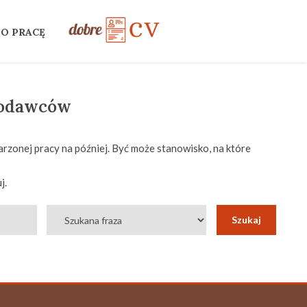
 O PRACĘ
codawców
rzonej pracy na później. Być może stanowisko, na które
j.