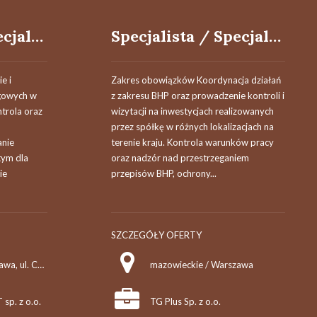
Specjalista / Specjalistka ds. finansów i logistyki dokumentów
Specjalista / Specjalistka ds. BHP na budowie
e i
Zakres obowiązków Koordynacja działań
gowych w
z zakresu BHP oraz prowadzenie kontroli i
trola oraz
wizytacji na inwestycjach realizowanych
przez spółkę w różnych lokalizacjach na
nie
terenie kraju. Kontrola warunków pracy
tym dla
oraz nadzór nad przestrzeganiem
ie
przepisów BHP, ochrony...
SZCZEGÓŁY OFERTY
mazowieckie / Warszawa, ul. Cybernityki 9
mazowieckie / Warszawa
p. z o.o.
TG Plus Sp. z o.o.