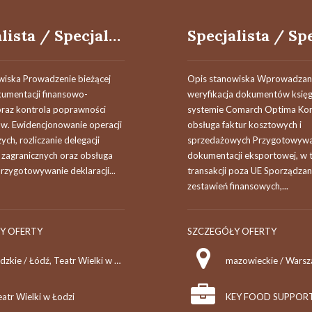
Specjalista / Specjalistka ds. Księgowości i Rozliczeń
wiska Prowadzenie bieżącej
Opis stanowiska Wprowadzani
kumentacji finansowo-
weryfikacja dokumentów księ
oraz kontrola poprawności
systemie Comarch Optima Kon
. Ewidencjonowanie operacji
obsługa faktur kosztowych i
ch, rozliczanie delegacji
sprzedażowych Przygotowywa
 zagranicznych oraz obsługa
dokumentacji eksportowej, w 
Przygotowywanie deklaracji...
transakcji poza UE Sporządzan
zestawień finansowych,...
Y OFERTY
SZCZEGÓŁY OFERTY
łódzkie / Łódź, Teatr Wielki w Łodzi
atr Wielki w Łodzi
KEY FOOD SUPPORT s