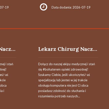
-07-19
Data dodania: 2026-07-19
Lekarz Chirurg Naczyniowy / Lekarka Chirurżka Naczyniowa
Lekarz Chirurg Naczyniowy / Lekarka Chirurżka Naczyniowa
nej i stań
Dołącz do naszej ekipy medycznej i stań
tnej!
się #bohaterem opieki zdrowotnej!
łeś/-aś
Szukamy Ciebie, jeśli​: ukończyłeś/-aś
akcie
specjalizację lub jesteś w jej trakcie
 obca
obsługa komputera nie jest Ci obca
a i
posiadasz zdolność do słuchania i
rozumienia potrzeb naszych...