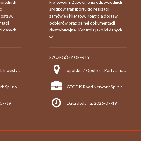
wiednich
kierowcom. Zapewnienie odpowiednich
ji
środków transportu do realizacji
dostaw,
zamówień Klientów. Kontrola dostaw,
tacji
odbiorów oraz pełnej dokumentacji
ci danych
dystrybucyjnej. Kontrola jakości danych
w...
SZCZEGÓŁY OFERTY
śląskie / Sosnowiec, ul. Inwestycyjna 6
opolskie / Opole, ul. Partyzancka 95
GEODIS Road Network Sp. z o.o.
GEODIS Road Network Sp. z o.o.
-07-19
Data dodania: 2026-07-19