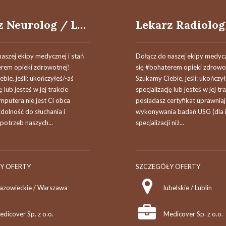
Lekarz Neurolog / Lekarka Neurolożka
aszej ekipy medycznej i stań
Dołącz do naszej ekipy medycz
erem opieki zdrowotnej!
się #bohaterem opieki zdrowo
bie, jeśli​: ukończyłeś/-aś
Szukamy Ciebie, jeśli​: ukończy
ę lub jesteś w jej trakcie
specjalizację lub jesteś w jej tr
putera nie jest Ci obca
posiadasz certyfikat uprawnia
dolność do słuchania i
wykonywania badań USG (dla 
potrzeb naszych...
specjalizacji niż...
Y OFERTY
SZCZEGÓŁY OFERTY
azowieckie / Warszawa
lubelskie / Lublin
dicover Sp. z o.o.
Medicover Sp. z o.o.