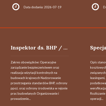
Data dodania: 2026-07-19
D
Inspektor ds. BHP / Inspektorka ds. BHP
Zakres obowiązków: Operacyjne
Opis stano
zarządzanie bezpieczeństwem oraz
kosztowych
realizacja wizytacji kontrolnych na
związanych 
budowach krajowych Nadzorowanie
leasingami,
przestrzegania standardów BHP, ochrony
podatkowa
ppoż. oraz ochrony środowiska w rejonie
weryfikacja
prac budowlanych Organizowanie i
Rozliczani
prowadzenie...
operacji...