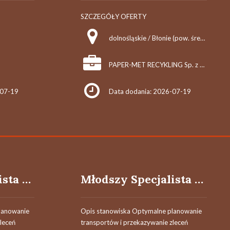
SZCZEGÓŁY OFERTY
dolnośląskie / Błonie (pow. średzki, gm. Miękinia)
PAPER-MET RECYKLING Sp. z o.o.
-07-19
Data dodania: 2026-07-19
Młodszy Specjalista / Młodsza Specjalistka ds. Dystrybucji
Młodszy Specjalista / Młodsza Specjalistka ds. Dystrybucji
lanowanie
Opis stanowiska Optymalne planowanie
leceń
transportów i przekazywanie zleceń