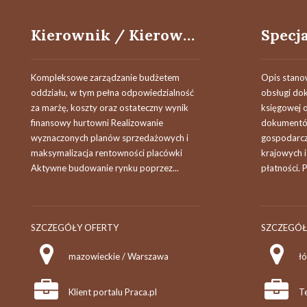
Kierownik / Kierowniczka Hurtowni w branży budowlanej
Kompleksowe zarządzanie budżetem
Opis stano
oddziału, w tym pełna odpowiedzialność
obsługi do
za marżę, koszty oraz ostateczny wynik
księgowej 
finansowy hurtowni Realizowanie
dokumentów
wyznaczonych planów sprzedażowych i
gospodarczy
maksymalizacja rentowności placówki
krajowych i
Aktywne budowanie rynku poprzez...
płatności. 
SZCZEGÓŁY OFERTY
SZCZEGÓŁ
mazowieckie / Warszawa
Klient portalu Praca.pl
Te