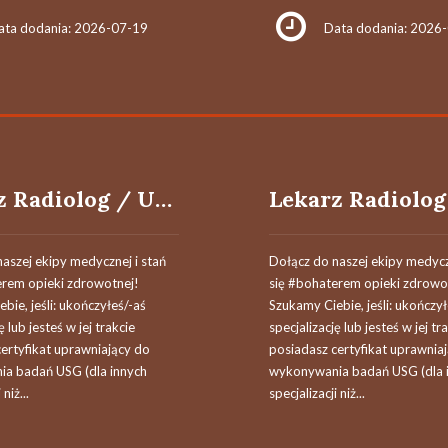
ata dodania: 2026-07-19
Data dodania: 2026
Lekarz Radiolog / Ultrasonografista / Lekarka Radiolożka / Ultrasonografistka
aszej ekipy medycznej i stań
Dołącz do naszej ekipy medycz
erem opieki zdrowotnej!
się #bohaterem opieki zdrowo
bie, jeśli​: ukończyłeś/-aś
Szukamy Ciebie, jeśli​: ukończy
ę lub jesteś w jej trakcie
specjalizację lub jesteś w jej tr
ertyfikat uprawniający do
posiadasz certyfikat uprawnia
a badań USG (dla innych
wykonywania badań USG (dla 
 niż...
specjalizacji niż...