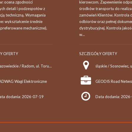
: ocena zgodności
kierowcom. Zapewnienie odpo
ych detali i podzespołów z
środków transportu do realizac
ją techniczną. Wymagania
zamówień Klientów. Kontrola 
: wykształcenie średnie
odbiorów oraz pełnej dokumen
 (preferowane mechaniczne),
dystrybucyjnej. Kontrola jakoś
w...
Y OFERTY
SZCZEGÓŁY OFERTY
mazowieckie / Radom, ul. Toruńska 5
ADWAG Wagi Elektroniczne
ata dodania: 2026-07-19
Data dodania: 2026