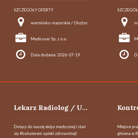
SZCZEGÓŁY OFERTY
SZCZEGÓŁ
warmińsko-mazurskie / Olsztyn
m
Medicover Sp. z o.o.
Me
Data dodania: 2026-07-19
D
Lekarz Radiolog / Ultrasonografista / Lekarka Radiolożka / Ultrasonografistka
Dołącz do naszej ekipy medycznej i stań
Miejsce pr
się #bohaterem opieki zdrowotnej!
główna w R