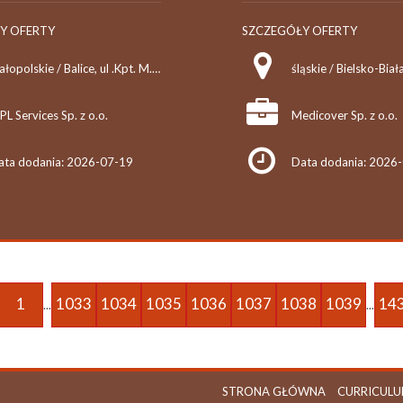
Y OFERTY
SZCZEGÓŁY OFERTY
małopolskie / Balice, ul .Kpt. M. Medweckiego 2
śląskie / Bielsko-Biał
L Services Sp. z o.o.
Medicover Sp. z o.o.
ata dodania: 2026-07-19
Data dodania: 2026
1
1033
1034
1035
1036
1037
1038
1039
14
...
...
STRONA GŁÓWNA
CURRICULU