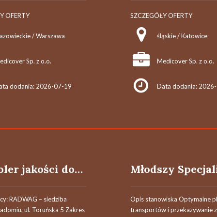
Y OFERTY
SZCZEGÓŁY OFERTY
azowieckie / Warszawa
śląskie / Katowice
dicover Sp. z o.o.
Medicover Sp. z o.o.
ata dodania: 2026-07-19
Data dodania: 2026
Kontroler jakości dostaw (K/M)
acy: RADWAG – siedziba
Opis stanowiska Optymalne p
adomiu, ul. Toruńska 5 Zakres
transportów i przekazywanie z