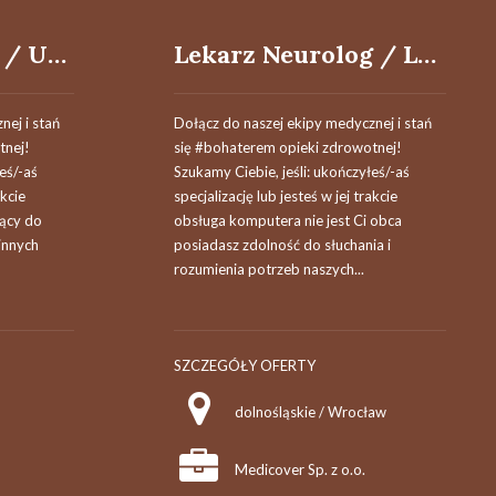
Lekarz Radiolog / Ultrasonografista / Lekarka Radiolożka / Ultrasonografistka
Lekarz Neurolog / Lekarka Neurolożka
nej i stań
Dołącz do naszej ekipy medycznej i stań
tnej!
się #bohaterem opieki zdrowotnej!
łeś/-aś
Szukamy Ciebie, jeśli​: ukończyłeś/-aś
akcie
specjalizację lub jesteś w jej trakcie
jący do
obsługa komputera nie jest Ci obca
innych
posiadasz zdolność do słuchania i
rozumienia potrzeb naszych...
SZCZEGÓŁY OFERTY
dolnośląskie / Wrocław
Medicover Sp. z o.o.