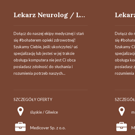
Lekarz Neurolog / Lekarka Neurolożka
Dołącz do naszej ekipy medycznej i stań
Dołącz do n
się #bohaterem opieki zdrowotnej!
się #bohat
Szukamy Ciebie, jeśli​: ukończyłeś/-aś
Szukamy Cie
specjalizację lub jesteś w jej trakcie
specjalizacj
obsługa komputera nie jest Ci obca
obsługa kom
posiadasz zdolność do słuchania i
posiadasz z
rozumienia potrzeb naszych...
rozumienia 
SZCZEGÓŁY OFERTY
SZCZEGÓŁ
śląskie / Gliwice
m
Medicover Sp. z o.o.
Me