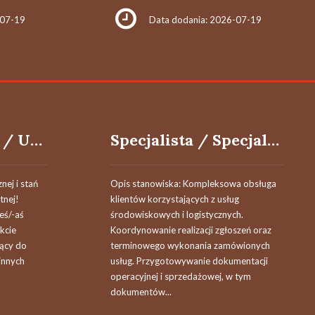
-07-19
Data dodania: 2026-07-19
Lekarz Radiolog / Ultrasonografista / Lekarka Radiolożka / Ultrasonografistka
Specjalista / Specjalistka Specjalista ds. Gospodarki Odpadami i Obsługi Klienta
nej i stań
Opis stanowiska: Kompleksowa obsługa
tnej!
klientów korzystających z usług
łeś/-aś
środowiskowych i logistycznych.
akcie
Koordynowanie realizacji zgłoszeń oraz
jący do
terminowego wykonania zamówionych
innych
usług. Przygotowywanie dokumentacji
operacyjnej i sprzedażowej, w tym
dokumentów...