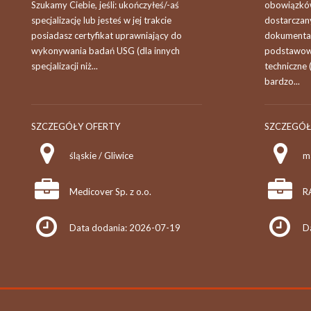
Szukamy Ciebie, jeśli​: ukończyłeś/-aś
obowiązków
specjalizację lub jesteś w jej trakcie
dostarczan
posiadasz certyfikat uprawniający do
dokumentac
wykonywania badań USG (dla innych
podstawowe
specjalizacji niż...
techniczne
bardzo...
SZCZEGÓŁY OFERTY
SZCZEGÓŁ
śląskie / Gliwice
Medicover Sp. z o.o.
R
Data dodania: 2026-07-19
D