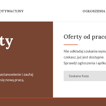
MOTYWACYJNY
OGŁOSZENIA
ty
Oferty od pra
Nie odkładaj szukania wyma
czekasz, już jest dostępne.
Sprawdź ogłoszenia i apliku
zastanowienie i zaufaj
się nową pracą.