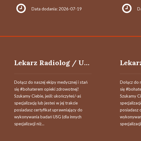
Data dodania: 2026-07-19
D
Lekarz Radiolog / Ultrasonografista / Lekarka Radiolożka / Ultrasonografistka
Dołącz do naszej ekipy medycznej i stań
Dołącz do n
się #bohaterem opieki zdrowotnej!
się #bohat
Szukamy Ciebie, jeśli​: ukończyłeś/-aś
Szukamy Cie
specjalizację lub jesteś w jej trakcie
specjalizacj
posiadasz certyfikat uprawniający do
posiadasz c
wykonywania badań USG (dla innych
wykonywani
specjalizacji niż...
specjalizacji