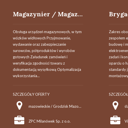
Magazynier / Magazynierka
Obsługa urządzeń magazynowych, w tym
Zakres obo
wózków widłowych Przyjmowanie,
zespołem e
wydawanie oraz zabezpieczanie
budowę i mo
surowców, półproduktów i wyrobów
elektroener
gotowych Załadunek zamówień i
zadań i kon
weryfikacja zgodności towaru z
oparciu o 
dokumentacją wysyłkową Optymalizacja
standardy 
wykorzystania...
montażowyc
SZCZEGÓŁY OFERTY
SZCZEGÓŁ
mazowieckie / Grodzisk Mazowiecki
śl
ZPC Milanówek Sp. z o.o.
Vi