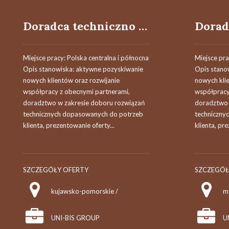
Doradca techniczno - handlowy / Doradczyni techniczno - handlowa
Miejsce pracy: Polska centralna i północna
Miejsce pra
Opis stanowiska: aktywne pozyskiwanie
Opis stano
nowych klientów oraz rozwijanie
nowych kli
współpracy z obecnymi partnerami,
współpracy
doradztwo w zakresie doboru rozwiązań
doradztwo 
technicznych dopasowanych do potrzeb
techniczny
klienta, prezentowanie oferty...
klienta, pr
SZCZEGÓŁY OFERTY
SZCZEGÓŁ
kujawsko-pomorskie /
m
UNI-BIS GROUP
U