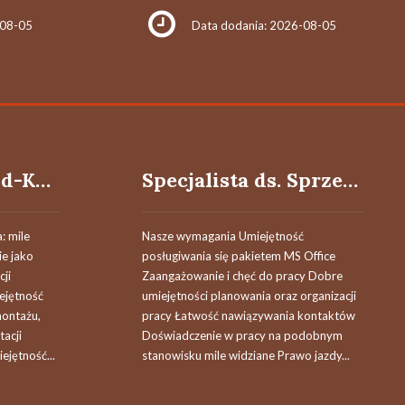
-08-05
Data dodania: 2026-08-05
Monter Sieci Wod-Kan (M,K)
Specjalista ds. Sprzedaży (K/M)
: mile
Nasze wymagania Umiejętność
ie jako
posługiwania się pakietem MS Office
cji
Zaangażowanie i chęć do pracy Dobre
iejętność
umiejętności planowania oraz organizacji
ontażu,
pracy Łatwość nawiązywania kontaktów
acji
Doświadczenie w pracy na podobnym
ejętność...
stanowisku mile widziane Prawo jazdy...