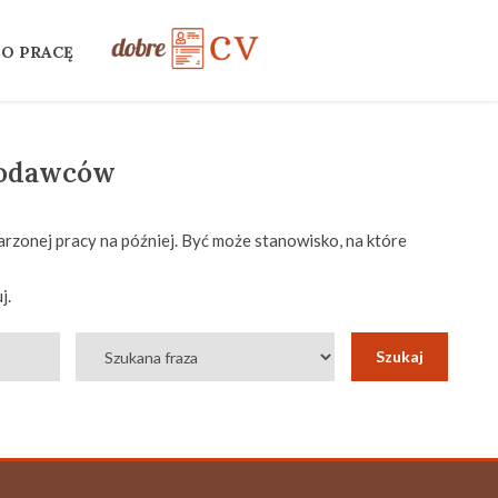
 O PRACĘ
codawców
rzonej pracy na później. Być może stanowisko, na które
j.