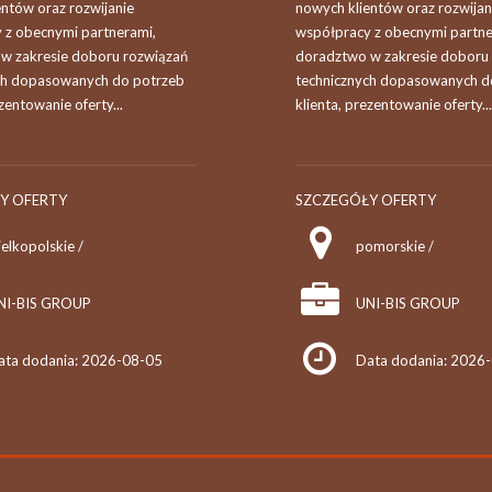
entów oraz rozwijanie
nowych klientów oraz rozwijan
 z obecnymi partnerami,
współpracy z obecnymi partne
w zakresie doboru rozwiązań
doradztwo w zakresie doboru
ch dopasowanych do potrzeb
technicznych dopasowanych d
ezentowanie oferty...
klienta, prezentowanie oferty...
Y OFERTY
SZCZEGÓŁY OFERTY
elkopolskie /
pomorskie /
NI-BIS GROUP
UNI-BIS GROUP
ata dodania: 2026-08-05
Data dodania: 2026