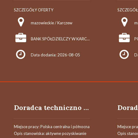
SZCZEGÓŁY OFERTY
SZCZEGÓŁ
mazowieckie / Karczew
m
BANK SPÓŁDZIELCZY W KARCZEWIE
P
Data dodania: 2026-08-05
D
Doradca techniczno - handlowy / Doradczyni techniczno - handlowa
Miejsce pracy: Polska centralna i północna
Miejsce pra
Opis stanowiska: aktywne pozyskiwanie
Opis stano