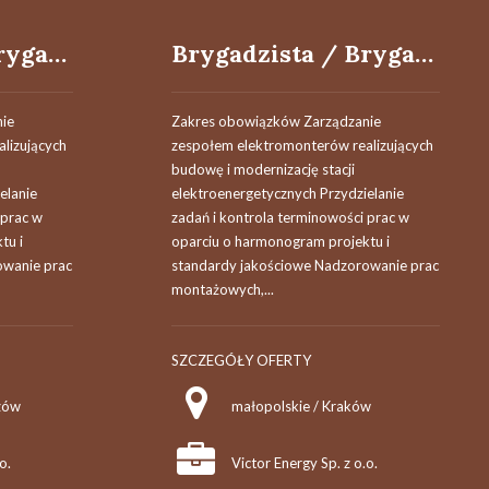
Brygadzista / Brygadzistka w branży elektroenergetycznej
Brygadzista / Brygadzistka w branży elektroenergetycznej
ie
Zakres obowiązków Zarządzanie
lizujących
zespołem elektromonterów realizujących
budowę i modernizację stacji
elanie
elektroenergetycznych Przydzielanie
 prac w
zadań i kontrola terminowości prac w
tu i
oparciu o harmonogram projektu i
owanie prac
standardy jakościowe Nadzorowanie prac
montażowych,...
SZCZEGÓŁY OFERTY
zów
małopolskie / Kraków
o.
Victor Energy Sp. z o.o.