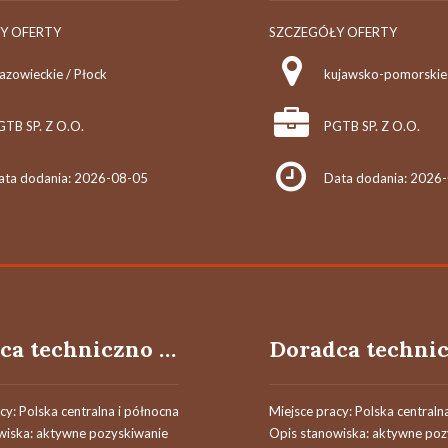
Y OFERTY
SZCZEGÓŁY OFERTY
azowieckie / Płock
GTB SP. Z O.O.
PGTB SP. Z O.O.
ata dodania: 2026-08-05
Data dodania: 2026
Doradca techniczno - handlowy / Doradczyni techniczno - handlowa
cy: Polska centralna i północna
Miejsce pracy: Polska centraln
wiska: aktywne pozyskiwanie
Opis stanowiska: aktywne poz