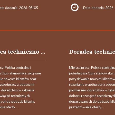
ata dodania: 2026-08-05
Data dodania: 2026
Doradca techniczno - handlowy / Doradczyni techniczno - handlowa
cy: Polska centralna i
Miejsce pracy: Polska centralna
 Opis stanowiska: aktywne
południowa Opis stanowiska:
ie nowych klientów oraz
pozyskiwanie nowych klientów
 współpracy z obecnymi
rozwijanie współpracy z obec
, doradztwo w zakresie
partnerami, doradztwo w zakr
wiązań technicznych
doboru rozwiązań technicznyc
ch do potrzeb klienta,
dopasowanych do potrzeb klie
ie oferty...
prezentowanie oferty...