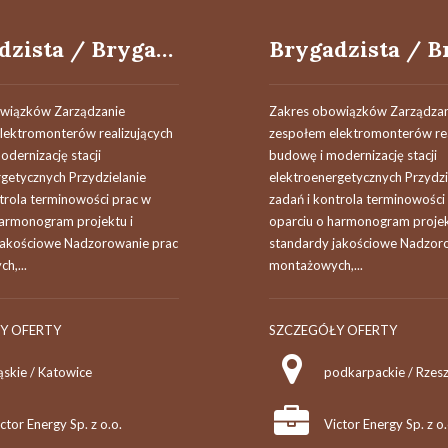
Brygadzista / Brygadzistka w branży elektroenergetycznej
wiązków Zarządzanie
Zakres obowiązków Zarządzan
lektromonterów realizujących
zespołem elektromonterów rea
dernizację stacji
budowę i modernizację stacji
getycznych Przydzielanie
elektroenergetycznych Przydzi
trola terminowości prac w
zadań i kontrola terminowości
harmonogram projektu i
oparciu o harmonogram projek
jakościowe Nadzorowanie prac
standardy jakościowe Nadzor
h,...
montażowych,...
Y OFERTY
SZCZEGÓŁY OFERTY
ąskie / Katowice
podkarpackie / Rzes
ctor Energy Sp. z o.o.
Victor Energy Sp. z o.