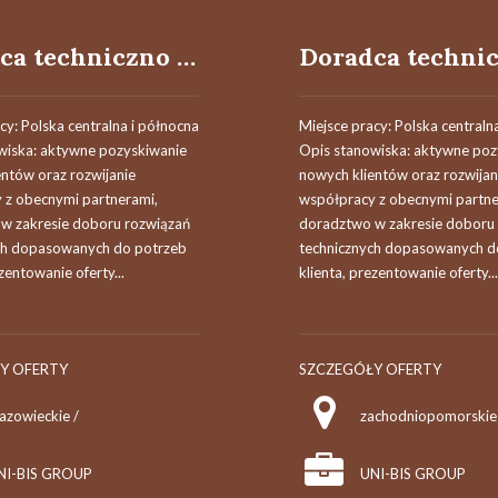
Doradca techniczno - handlowy / Doradczyni techniczno - handlowa
cy: Polska centralna i północna
Miejsce pracy: Polska centraln
wiska: aktywne pozyskiwanie
Opis stanowiska: aktywne poz
entów oraz rozwijanie
nowych klientów oraz rozwijan
 z obecnymi partnerami,
współpracy z obecnymi partne
w zakresie doboru rozwiązań
doradztwo w zakresie doboru
ch dopasowanych do potrzeb
technicznych dopasowanych d
ezentowanie oferty...
klienta, prezentowanie oferty...
Y OFERTY
SZCZEGÓŁY OFERTY
azowieckie /
zachodniopomorskie
NI-BIS GROUP
UNI-BIS GROUP