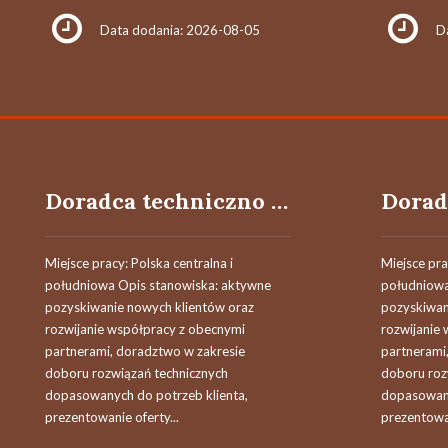
Data dodania: 2026-08-05
D
Doradca techniczno - handlowy / Doradczyni techniczno - handlowa
Miejsce pracy: Polska centralna i
Miejsce pra
południowa Opis stanowiska: aktywne
południowa
pozyskiwanie nowych klientów oraz
pozyskiwan
rozwijanie współpracy z obecnymi
rozwijanie
partnerami, doradztwo w zakresie
partnerami
doboru rozwiązań technicznych
doboru roz
dopasowanych do potrzeb klienta,
dopasowany
prezentowanie oferty...
prezentowan