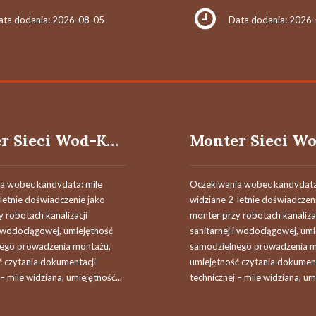
ata dodania: 2026-08-05
Data dodania: 2026
Monter Sieci Wod-Kan (M,K)
a wobec kandydata: mile
Oczekiwania wobec kandydata
letnie doświadczenie jako
widziane 2-letnie doświadczen
 robotach kanalizacji
monter przy robotach kanaliza
i wodociągowej, umiejętność
sanitarnej i wodociągowej, um
ego prowadzenia montażu,
samodzielnego prowadzenia m
ć czytania dokumentacji
umiejętność czytania dokument
– mile widziana, umiejętność...
technicznej – mile widziana, umi