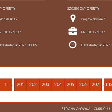
Y OFERTY
SZCZEGÓŁY OFERTY
lnośląskie /
świętokrzyskie /
NI-BIS GROUP
UNI-BIS GROUP
ata dodania: 2026-08-05
Data dodania: 2026
1
201
202
203
204
205
206
207
14
...
...
STRONA GŁÓWNA
CURRICULU