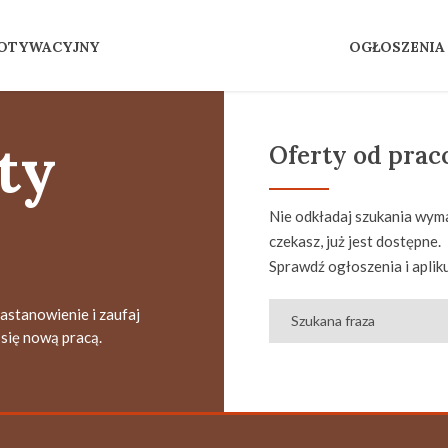
MOTYWACYJNY
OGŁOSZENIA
ty
Oferty od pra
Nie odkładaj szukania wyma
czekasz, już jest dostępne.
Sprawdź ogłoszenia i apliku
zastanowienie i zaufaj
się nową pracą.