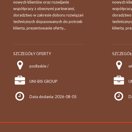
nowych klientów oraz rozwijanie
nowych kli
współpracy z obecnymi partnerami,
współpracy
doradztwo w zakresie doboru rozwiązań
doradztwo 
technicznych dopasowanych do potrzeb
techniczny
klienta, prezentowanie oferty...
klienta, pr
SZCZEGÓŁY OFERTY
SZCZEGÓŁ
podlaskie /
wi
UNI-BIS GROUP
U
Data dodania: 2026-08-05
D