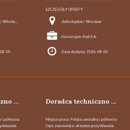
SZCZEGÓŁY OFERTY
kujawsko-pomorskie / Włocławek
dolnośląskie / Wrocław
Konsorcjum Stali S.A.
-08-05
Data dodania: 2026-08-05
Doradca techniczno - handlowy / Doradczyni techniczno - handlowa
Doradca techniczno - handlowy / Doradczyni techniczno - handlowa
a i północna
Miejsce pracy: Polska centralna i północna
yskiwanie
Opis stanowiska: aktywne pozyskiwanie