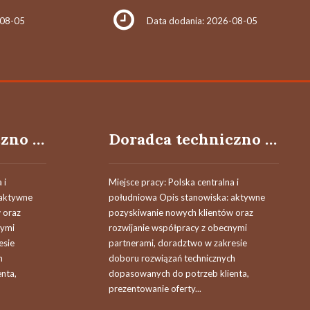
-08-05
Data dodania: 2026-08-05
Doradca techniczno - handlowy / Doradczyni techniczno - handlowa
Doradca techniczno - handlowy / Doradczyni techniczno - handlowa
 i
Miejsce pracy: Polska centralna i
 aktywne
południowa Opis stanowiska: aktywne
 oraz
pozyskiwanie nowych klientów oraz
nymi
rozwijanie współpracy z obecnymi
esie
partnerami, doradztwo w zakresie
h
doboru rozwiązań technicznych
nta,
dopasowanych do potrzeb klienta,
prezentowanie oferty...