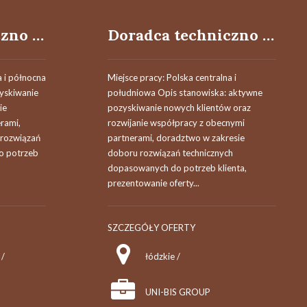
Doradca techniczno - handlowy / Doradczyni techniczno - handlowa
Doradca techniczno - handlowy / Doradczyni techniczno - handlowa
a i północna
Miejsce pracy: Polska centralna i
yskiwanie
południowa Opis stanowiska: aktywne
ie
pozyskiwanie nowych klientów oraz
rami,
rozwijanie współpracy z obecnymi
 rozwiązań
partnerami, doradztwo w zakresie
o potrzeb
doboru rozwiązań technicznych
dopasowanych do potrzeb klienta,
prezentowanie oferty...
SZCZEGÓŁY OFERTY
 /
łódzkie /
UNI-BIS GROUP