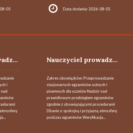
-08-05
Data dodania: 2026-08-05
Nauczyciel prowadzący / Nauczycielka prowadząca egzaminy
Nauczyciel prowadzący / Nauczycielka prowadząca egzaminy
wadzanie
Zakres obowiązków: Przeprowadzanie
ych i
stacjonarnych egzaminów ustnych i
 nad
pisemnych dla uczniów Nadzór nad
zaminów
prawidłowym przebiegiem egzaminów
cedurami
zgodnie z obowiązującymi procedurami
 atmosferę
Dbanie o spokojną i przyjazną atmosferę
a...
podczas egzaminów Weryfikacja...