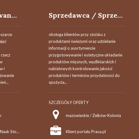
Doktor habilitowany / Doktor w dyscyplinie ekonomia i finanse
Sprzedawca / Sprzedawczyni działu mięsno-wędliniarskiego
szarze
obsługa klientów przy stoisku z
ajęć
produktami świeżymi oraz udzielanie
informacji o asortymencie
 rzecz
przygotowywanie i estetyczne układanie
 w
produktów mięsnych, wędliniarskich i
w i
nabiałowych kontrolowanie jakości
towanie
produktów i terminów przydatności do
eń...
spożycia...
SZCZEGÓŁY OFERTY
m
mazowieckie / Żelków-Kolonia
Akademia Handlowa Nauk Stosowanych w Radomiu
Klient portalu Praca.pl