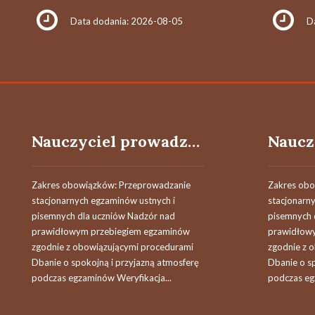
Data dodania: 2026-08-05
D
Nauczyciel prowadzący / Nauczycielka prowadząca egzaminy
Zakres obowiązków: Przeprowadzanie
Zakres obo
stacjonarnych egzaminów ustnych i
stacjonarn
pisemnych dla uczniów Nadzór nad
pisemnych 
prawidłowym przebiegiem egzaminów
prawidłow
zgodnie z obowiązującymi procedurami
zgodnie z 
Dbanie o spokojną i przyjazną atmosferę
Dbanie o s
podczas egzaminów Weryfikacja...
podczas eg