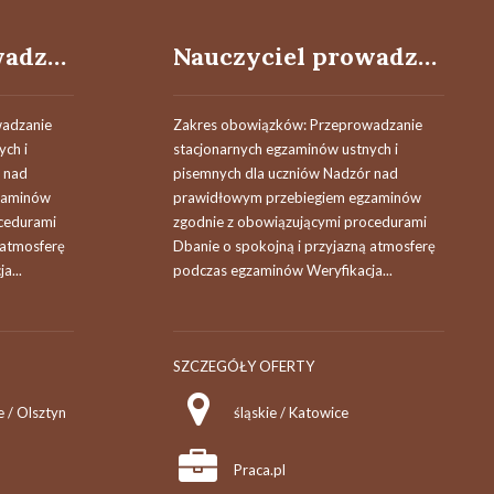
Nauczyciel prowadzący / Nauczycielka prowadząca egzaminy
Nauczyciel prowadzący / Nauczycielka prowadząca egzaminy
wadzanie
Zakres obowiązków: Przeprowadzanie
ych i
stacjonarnych egzaminów ustnych i
 nad
pisemnych dla uczniów Nadzór nad
zaminów
prawidłowym przebiegiem egzaminów
cedurami
zgodnie z obowiązującymi procedurami
 atmosferę
Dbanie o spokojną i przyjazną atmosferę
a...
podczas egzaminów Weryfikacja...
SZCZEGÓŁY OFERTY
 / Olsztyn
śląskie / Katowice
Praca.pl