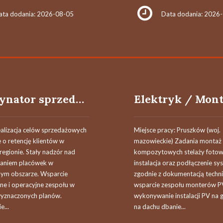
ata dodania: 2026-08-05
Data dodania: 2026
Koordynator sprzedaży / Koordynatorka salonów sprzedaży (k/m/os.)
ealizacja celów sprzedażowych
Miejsce pracy: Pruszków (woj.
 o retencję klientów w
mazowieckie) Zadania montaż
egionie. Stały nadzór nad
kompozytowych stelaży fotow
aniem placówek w
instalacja oraz podłączenie s
nym obszarze. Wsparcie
zgodnie z dokumentacją techn
ne i operacyjne zespołu w
wsparcie zespołu monterów P
wyznaczonych planów.
wykonywanie instalacji PV na g
...
na dachu dbanie...