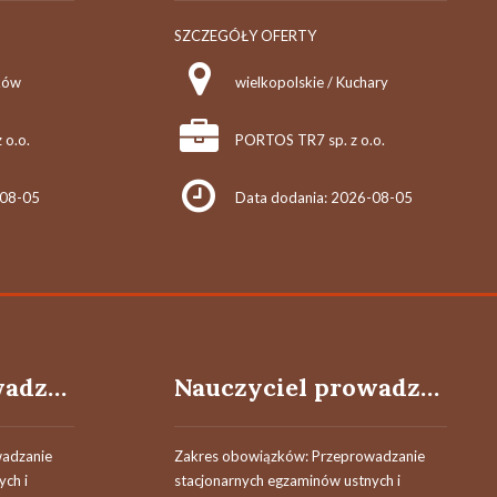
SZCZEGÓŁY OFERTY
ków
wielkopolskie / Kuchary
 o.o.
PORTOS TR7 sp. z o.o.
-08-05
Data dodania: 2026-08-05
Nauczyciel prowadzący / Nauczycielka prowadząca egzaminy
Nauczyciel prowadzący / Nauczycielka prowadząca egzaminy
wadzanie
Zakres obowiązków: Przeprowadzanie
ych i
stacjonarnych egzaminów ustnych i