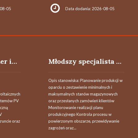
-08-05
Data dodania: 2026-08-05
Elektryk / Monter instalacji fotowoltaicznych (m/k)
Młodszy specjalista ds. planowania produkcji (M/K/N)
Opis stanowiska: Planowanie produkcji w
oparciu o zestawienie minimalnych i
oltaicznych
maksymalnych stanów magazynowych
ystemów PV
oraz przesłanych zamówień klientów
iczną
Monitorowanie realizacji planu
V
produkcyjnego Kontrola procesu w
runcie oraz
powierzonym obszarze, przewidywanie
zagrożeń oraz...