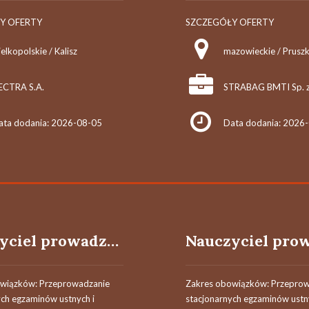
Y OFERTY
SZCZEGÓŁY OFERTY
elkopolskie / Kalisz
mazowieckie / Prusz
ECTRA S.A.
STRABAG BMTI Sp. z
ata dodania: 2026-08-05
Data dodania: 2026
Nauczyciel prowadzący / Nauczycielka prowadząca egzaminy
wiązków: Przeprowadzanie
Zakres obowiązków: Przepro
ych egzaminów ustnych i
stacjonarnych egzaminów ustn