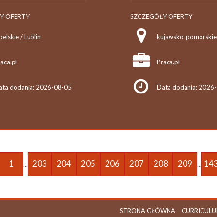
Y OFERTY
SZCZEGÓŁY OFERTY
belskie / Lublin
kujawsko-pomorskie 
aca.pl
Praca.pl
ata dodania: 2026-08-05
Data dodania: 2026
1
203
204
205
206
207
208
209
14
...
...
STRONA GŁÓWNA
CURRICULU