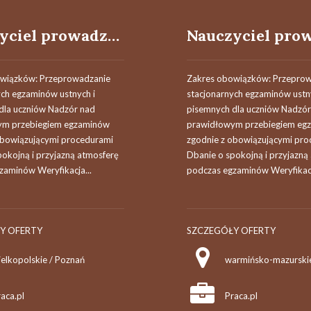
Nauczyciel prowadzący / Nauczycielka prowadząca egzaminy
wiązków: Przeprowadzanie
Zakres obowiązków: Przepro
ych egzaminów ustnych i
stacjonarnych egzaminów ustn
dla uczniów Nadzór nad
pisemnych dla uczniów Nadzór
ym przebiegiem egzaminów
prawidłowym przebiegiem eg
obowiązującymi procedurami
zgodnie z obowiązującymi pro
pokojną i przyjazną atmosferę
Dbanie o spokojną i przyjazną
zaminów Weryfikacja...
podczas egzaminów Weryfikacj
Y OFERTY
SZCZEGÓŁY OFERTY
ielkopolskie / Poznań
warmińsko-mazurskie
aca.pl
Praca.pl