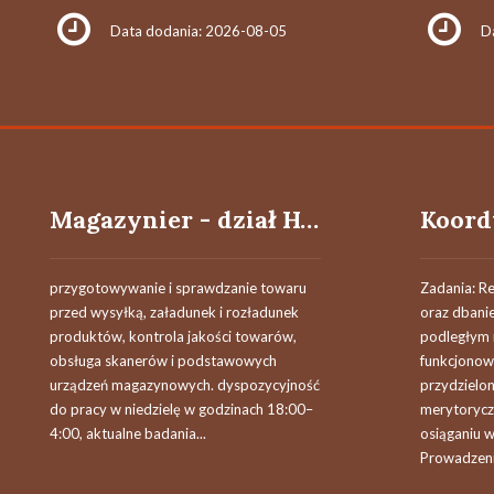
Data dodania: 2026-08-05
D
Magazynier - dział HoReCa (k/m)
przygotowywanie i sprawdzanie towaru
Zadania: R
przed wysyłką, załadunek i rozładunek
oraz dbanie
produktów, kontrola jakości towarów,
podległym r
obsługa skanerów i podstawowych
funkcjonow
urządzeń magazynowych. dyspozycyjność
przydzielo
do pracy w niedzielę w godzinach 18:00–
merytorycz
4:00, aktualne badania...
osiąganiu 
Prowadzenie