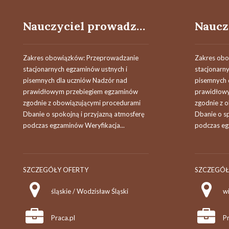
Nauczyciel prowadzący / Nauczycielka prowadząca egzaminy
Zakres obowiązków: Przeprowadzanie
Zakres obo
stacjonarnych egzaminów ustnych i
stacjonarn
pisemnych dla uczniów Nadzór nad
pisemnych 
prawidłowym przebiegiem egzaminów
prawidłow
zgodnie z obowiązującymi procedurami
zgodnie z 
Dbanie o spokojną i przyjazną atmosferę
Dbanie o s
podczas egzaminów Weryfikacja...
podczas eg
SZCZEGÓŁY OFERTY
SZCZEGÓŁ
śląskie / Wodzisław Śląski
w
Praca.pl
Pr