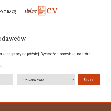
 O PRACĘ
codawców
rzonej pracy na później. Być może stanowisko, na które
j.