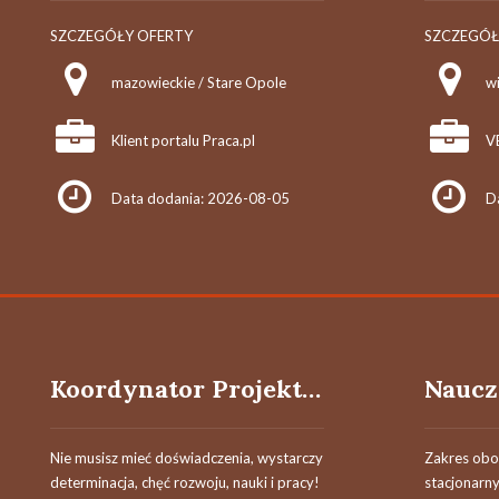
SZCZEGÓŁY OFERTY
SZCZEGÓŁ
mazowieckie / Stare Opole
wi
Klient portalu Praca.pl
V
Data dodania: 2026-08-05
D
Koordynator Projektów Reklamowych
Nie musisz mieć doświadczenia, wystarczy
Zakres obo
determinacja, chęć rozwoju, nauki i pracy!
stacjonarn