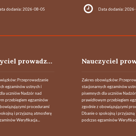
ata dodania: 2026-08-05
Data dodania: 2026
Nauczyciel prowadzący / Nauczycielka prowadząca egzaminy
wiązków: Przeprowadzanie
Zakres obowiązków: Przepro
ych egzaminów ustnych i
stacjonarnych egzaminów ustn
dla uczniów Nadzór nad
pisemnych dla uczniów Nadzór
ym przebiegiem egzaminów
prawidłowym przebiegiem eg
obowiązującymi procedurami
zgodnie z obowiązującymi pro
pokojną i przyjazną atmosferę
Dbanie o spokojną i przyjazną
zaminów Weryfikacja...
podczas egzaminów Weryfikacj