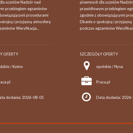
dla uczniów Nadzór nad
pisemnych dla uczniów Nadzór
ym przebiegiem egzaminów
prawidłowym przebiegiem eg
obowiązującymi procedurami
zgodnie z obowiązującymi pro
pokojną i przyjazną atmosferę
Dbanie o spokojną i przyjazną
zaminów Weryfikacja...
podczas egzaminów Weryfikacj
Y OFERTY
SZCZEGÓŁY OFERTY
dzkie / Kutno
opolskie / Nysa
aca.pl
Praca.pl
ata dodania: 2026-08-05
Data dodania: 2026