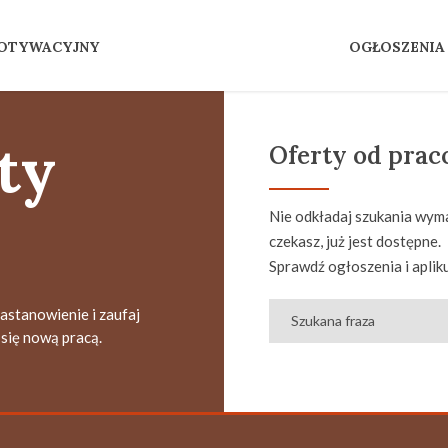
MOTYWACYJNY
OGŁOSZENIA
ty
Oferty od pra
Nie odkładaj szukania wyma
czekasz, już jest dostępne.
Sprawdź ogłoszenia i apliku
zastanowienie i zaufaj
się nową pracą.