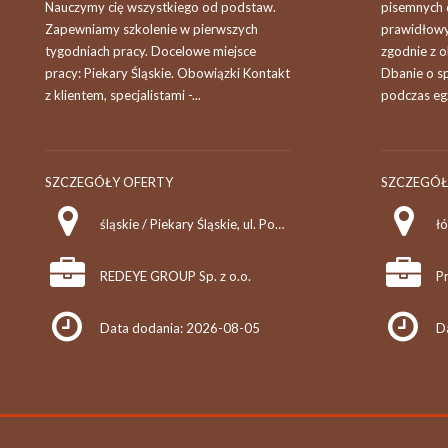
Nauczymy cię wszystkiego od podstaw.
pisemnych 
Zapewniamy szkolenie w pierwszych
prawidłow
tygodniach pracy. Docelowe miejsce
zgodnie z 
pracy: Piekary Śląskie. Obowiązki Kontakt
Dbanie o s
z klientem, specjalistami -...
podczas eg
SZCZEGÓŁY OFERTY
SZCZEGÓŁ
śląskie / Piekary Śląskie, ul. Podmiejska 37
łó
REDEYE GROUP Sp. z o.o.
Pr
Data dodania: 2026-08-05
D