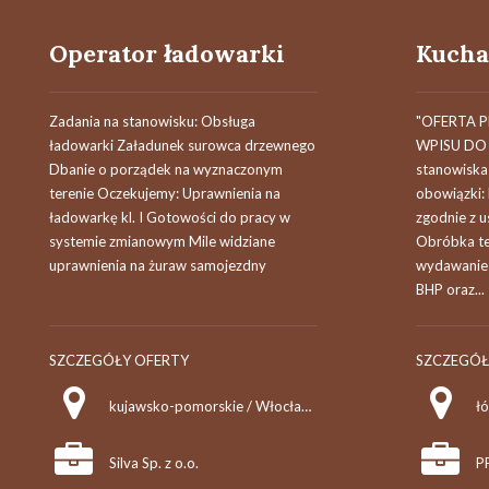
Operator ładowarki
Zadania na stanowisku: Obsługa
"OFERTA 
ładowarki Załadunek surowca drzewnego
WPISU DO 
Dbanie o porządek na wyznaczonym
stanowiska
terenie Oczekujemy: Uprawnienia na
obowiązki:
ładowarkę kl. I Gotowości do pracy w
zgodnie z 
systemie zmianowym Mile widziane
Obróbka te
uprawnienia na żuraw samojezdny
wydawanie 
BHP oraz...
SZCZEGÓŁY OFERTY
SZCZEGÓŁ
kujawsko-pomorskie / Włocławek
łó
Silva Sp. z o.o.
P