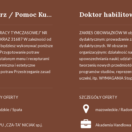
Kucharz / Pomoc Kuchenna
PRACY TYMCZASOWEJ" NR
ZAKRES OBOWIĄZKÓW W ob
KRAZ 31687 W zależności od
dydaktycznym: prowadzenie z
 będziesz wykonywać poniższe
dydaktycznych. W obszarze
 Przygotowanie potraw
organizacyjnym: działalność na
ustalonym menu i recepturami
upowszechniania nauki; udział
rmiczna i estetyczne
tworzeniu nowych przedmiotó
potraw Przestrzeganie zasad
programów studiów, reprezen
uczelni, itp. WYMAGANIA Stopi
Y OFERTY
SZCZEGÓŁY OFERTY
dzkie / Spała
mazowieckie / Rado
PU „CZA-TA” NICIAK sp.j.