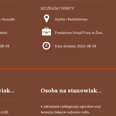
SZCZEGÓŁY OFERTY
/ Koszalin
śląskie / Radziechowy
whań
Powiatowy Urząd Pracy w Żywcu
-08-04
Data dodania: 2026-08-04
Osoba na stanowisko pomocnik do montażu wentylacji
Osoba na stanowisko ogrodnik terenów zieleni
• zakładanie i pielęgnacja ogrodów oraz
16:00;
terenów zieleni,• sadzenie roślin,