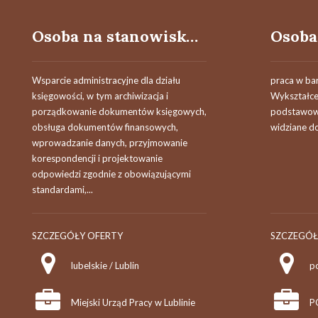
Osoba na stanowisko asystent ds. księgowości
Wsparcie administracyjne dla działu
praca w ba
księgowości, w tym archiwizacja i
Wykształcen
porządkowanie dokumentów księgowych,
podstawowe
obsługa dokumentów finansowych,
widziane d
wprowadzanie danych, przyjmowanie
korespondencji i projektowanie
odpowiedzi zgodnie z obowiązującymi
standardami,...
SZCZEGÓŁY OFERTY
SZCZEGÓŁ
lubelskie / Lublin
po
Miejski Urząd Pracy w Lublinie