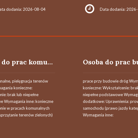
ata dodania: 2026-08-04
Data dodania: 2026
Osoba do prac komunalnych
nalne, pielęgnacja terenów
prace przy budowie dróg Wy
magania konieczne:
konieczne: Wykształcenie: bra
ie: brak lub niepełne
niepełne podstawowe Wymag
 Wymagania inne: konieczne
dodatkowe: Uprawnienia: pro
nie w pracach komunalnych
samochodu (prawo jazdy kateg
 sprzątanie terenów zielonych)
Wymagania inne: