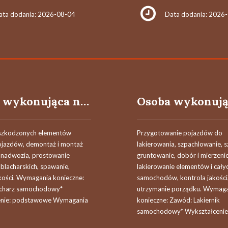
ata dodania: 2026-08-04
Data dodania: 2026
Osoba wykonująca naprawy blacharskie samochodowe
szkodzonych elementów
Przygotowanie pojazdów do
pojazdów, demontaż i montaż
lakierowania, szpachlowanie, s
nadwozia, prostowanie
gruntowanie, dobór i mierzenie
blacharskich, spawanie,
lakierowanie elementów i cały
akości. Wymagania konieczne:
samochodów, kontrola jakości
acharz samochodowy*
utrzymanie porządku. Wymag
enie: podstawowe Wymagania
konieczne: Zawód: Lakiernik
samochodowy* Wykształcenie:.