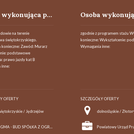
Osoba wykonująca prace murarskie
udowie na terenie
zgodnie z programem stażu 
a świętokrzyskiego.
konieczne: Wykształcenie: p
konieczne: Zawód: Murarz
Wymagania inne:
enie: podstawowe
a: prawo jazdy kat B
inne:
Y OFERTY
SZCZEGÓŁY OFERTY
więtokrzyskie / Jędrzejów
dolnośląskie / Złotor
TIGMA - BUD SPÓŁKA Z OGRANICZONĄ ODPOWIEDZIALNOŚCIĄ