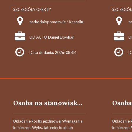
SZCZEGÓŁY OFERTY
SZCZEGÓŁ
zachodniopomorskie / Koszalin
z
DD AUTO Daniel Dowhań
D
Data dodania: 2026-08-04
D
Osoba na stanowisko pracownika robót drogowych
Układanie kostki jezdniowej Wymagania
Układanie 
konieczne: Wykształcenie: brak lub
konieczne: 