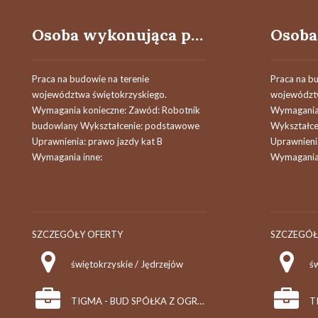
Osoba wykonująca prace ogólnobudowlane
Praca na budowie na terenie
Praca na b
województwa świętokrzyskiego.
województw
Wymagania konieczne: Zawód: Robotnik
Wymagania 
budowlany Wykształcenie: podstawowe
Wykształc
Uprawnienia: prawo jazdy kat B
Uprawnieni
Wymagania inne:
Wymagania 
SZCZEGÓŁY OFERTY
SZCZEGÓŁ
świętokrzyskie / Jędrzejów
ś
TIGMA - BUD SPÓŁKA Z OGRANICZONĄ ODPOWIEDZIALNOŚCIĄ