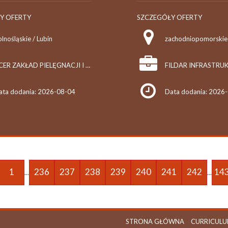
Y OFERTY
SZCZEGÓŁY OFERTY
lnośląskie / Lubin
zachodniopomorskie 
ACER ZAKŁAD PIELĘGNACJI I KONSERWACJI TERENÓW ZIELONYCH S.C.
ata dodania: 2026-08-04
Data dodania: 2026
1
236
237
238
239
240
241
242
14
...
...
STRONA GŁÓWNA
CURRICULU