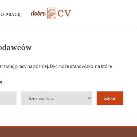
 O PRACĘ
codawców
rzonej pracy na później. Być może stanowisko, na które
j.