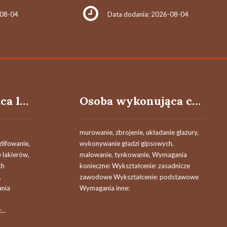
-08-04
Data dodania: 2026-08-04
Osoba wykonująca lakierowanie pojazdów samochodowych
Osoba wykonująca czynności pracownika budowlanego
murowanie, zbrojenie, układanie glazury,
zlifowanie,
wykonywanie gładzi gipsowych,
 lakierów,
malowanie, tynkowanie, Wymagania
ch
konieczne: Wykształcenie: zasadnicze
,
zawodowe Wykształcenie: podstawowe
ania
Wymagania inne:
..