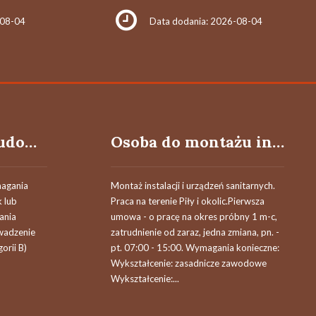
-08-04
Data dodania: 2026-08-04
Osoba do prac budowlanych przy budowie dróg
Osoba do montażu instalacji i urządzeń sanitarnych
magania
Montaż instalacji i urządzeń sanitarnych.
k lub
Praca na terenie Piły i okolic.Pierwsza
ania
umowa - o pracę na okres próbny 1 m-c,
wadzenie
zatrudnienie od zaraz, jedna zmiana, pn. -
orii B)
pt. 07:00 - 15:00. Wymagania konieczne:
Wykształcenie: zasadnicze zawodowe
Wykształcenie:...