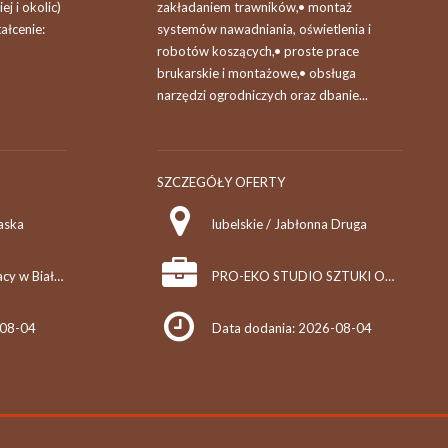
ej i okolic)
zakładaniem trawników,• montaż
ałcenie:
systemów nawadniania, oświetlenia i
robotów koszących,• proste prace
brukarskie i montażowe,• obsługa
narzędzi ogrodniczych oraz dbanie...
SZCZEGÓŁY OFERTY
laska
lubelskie / Jabłonna Druga
Powiatowy Urząd Pracy w Białej Podlaskiej
PRO-EKO STUDIO SZTUKI OGRODOWEJ DARIUSZ KŁODNICKI
-08-04
Data dodania: 2026-08-04