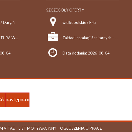
SZCZEGÓŁY OFERTY
/ Dargiń
wielkopolskie / Piła
FILDAR INFRASTRUKTURA Wojciech Dziadek
Zakład Instalacji Sanitarnych - Ślusarstwo Zenon Mantaj
-08-04
Data dodania: 2026-08-04
36
następna »
M VITAE
LIST MOTYWACYJNY
OGŁOSZENIA O PRACĘ