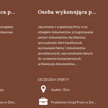
Osoba wykonująca prace gospodarcze
Osoba wykonująca prace biurowe
Wymagania
zapoznanie z organizacją firmy oraz
odstawowe
obiegiem dokumentów, przygotowanie
umów i dokumentów dla klientów,
sporządzanie ofert handlowych,
wystawianie faktur i dokumentów
sprzedażowych, wprowadzanie danych
do systemów komputerowych,
archiwizacja dokumentów,...
SZCZEGÓŁY OFERTY
yja
śląskie / Żory
Powiatowy Urząd Pracy w Złotoryi
Powiatowy Urząd Pracy w Żorach