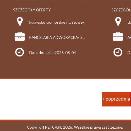
SZCZEGÓŁY OFERTY
SZCZEGÓŁ
kujawsko-pomorskie / Ossówek
do
KANCELARIA ADWOKACKA- SPECJALISTYCZNY GABINET CHIRURGII DZIECIĘCEJ. DOM OPIEKI DLA OSÓB STARSZYCH "WIKTORIA" MAŁGORZATA JASIŃSKA-PIETRYKOWSKA
Data dodania: 2026-08-04
D
« poprzednia
Copyright NETCV.PL 2026. Wszelkie prawa zastrzeżone.