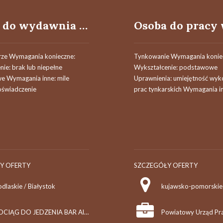
Osoba do wydawnia posiłków (k/m)
rze Wymagania konieczne:
Tynkowanie Wymagania konie
ie: brak lub niepełne
Wykształcenie: podstawowe
 Wymagania inne: mile
Uprawnienia: umiejętność wy
oświadczenie
prac tynkarskich Wymagania i
Y OFERTY
SZCZEGÓŁY OFERTY
dlaskie / Białystok
kujawsko-pomorskie 
POCIĄG DO JEDZENIA BAR Alina Syczewska