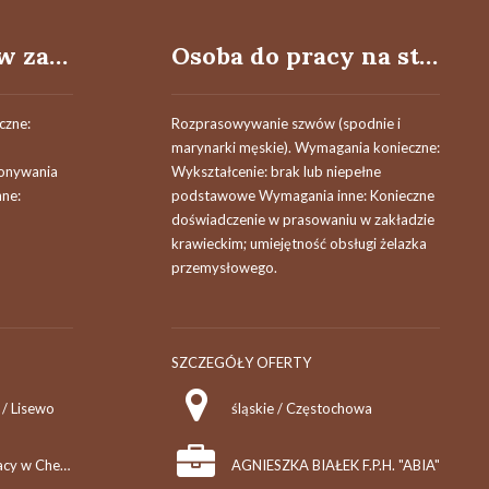
Osoba do pracy w zakresie kładzenia tynków
Osoba do pracy na stanowisku pomoc krawiecka/robienie rozprasówki
czne:
Rozprasowywanie szwów (spodnie i
marynarki męskie). Wymagania konieczne:
konywania
Wykształcenie: brak lub niepełne
nne:
podstawowe Wymagania inne: Konieczne
doświadczenie w prasowaniu w zakładzie
krawieckim; umiejętność obsługi żelazka
przemysłowego.
SZCZEGÓŁY OFERTY
/ Lisewo
śląskie / Częstochowa
Powiatowy Urząd Pracy w Chełmnie
AGNIESZKA BIAŁEK F.P.H. "ABIA"