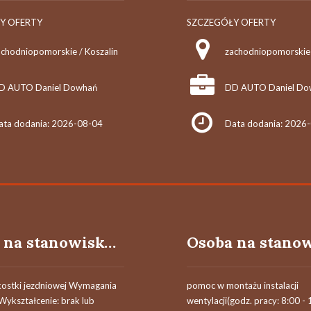
Y OFERTY
SZCZEGÓŁY OFERTY
achodniopomorskie / Koszalin
zachodniopomorskie 
D AUTO Daniel Dowhań
DD AUTO Daniel Do
ata dodania: 2026-08-04
Data dodania: 2026
Osoba na stanowisko pomocnika robót drogowych
kostki jezdniowej Wymagania
pomoc w montażu instalacji
Wykształcenie: brak lub
wentylacji(godz. pracy: 8:00 - 