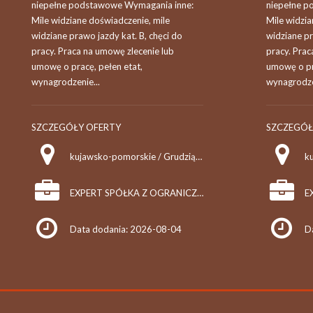
niepełne podstawowe Wymagania inne:
niepełne p
Mile widziane doświadczenie, mile
Mile widzia
widziane prawo jazdy kat. B, chęci do
widziane pr
pracy. Praca na umowę zlecenie lub
pracy. Prac
umowę o pracę, pełen etat,
umowę o pr
wynagrodzenie...
wynagrodze
SZCZEGÓŁY OFERTY
SZCZEGÓŁ
kujawsko-pomorskie / Grudziądz
EXPERT SPÓŁKA Z OGRANICZONĄ ODPOWIEDZIALNOŚCIĄ SPÓŁKA KOMANDYTOWA
Data dodania: 2026-08-04
D