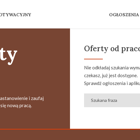
MOTYWACYJNY
OGŁOSZENIA
ty
Oferty od pra
Nie odkładaj szukania wyma
czekasz, już jest dostępne.
Sprawdź ogłoszenia i apliku
zastanowienie i zaufaj
się nową pracą.