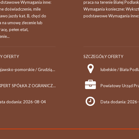
odstawowe Wymagania inne:
praca na terenie Białej Podlaski
ne doświadczenie, mile
Wymagania konieczne: Wykszt
awo jazdy kat. B, chęci do
podstawowe Wymagania inne:
a na umowę zlecenie lub
acę, pełen etat,
nie...
Y OFERTY
SZCZEGÓŁY OFERTY
kujawsko-pomorskie / Grudziądz
lubelskie / Biała Pod
EXPERT SPÓŁKA Z OGRANICZONĄ ODPOWIEDZIALNOŚCIĄ SPÓŁKA KOMANDYTOWA
ata dodania: 2026-08-04
Data dodania: 2026