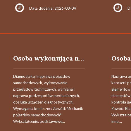
Data dodania: 2026-08-04
D
Osoba wykonująca naprawy mechaniczne samochodów
Diagnostyka i naprawa pojazdów
Naprawa u
samochodowych, wykonywanie
karoserii 
przeglądów technicznych, wymiana i
elementów 
naprawa podzespołów mechanicznych,
elementów 
obsługa urządzeń diagnostycznych.
kontrola j
Wymagania konieczne: Zawód: Mechanik
Zawód: Bl
pojazdów samochodowych*
Wykształc
Wykształcenie: podstawowe...
inne:...