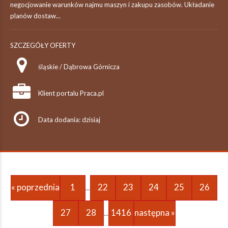
negocjowanie warunków najmu maszyn i zakupu zasobów. Układanie
planów dostaw...
SZCZEGÓŁY OFERTY
śląskie / Dąbrowa Górnicza
Klient portalu Praca.pl
Data dodania: dzisiaj
« poprzednia
1
22
23
24
25
26
...
27
28
1416
następna »
...