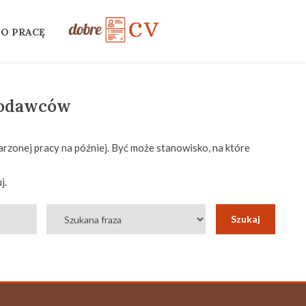
 O PRACĘ
codawców
rzonej pracy na później. Być może stanowisko, na które
j.