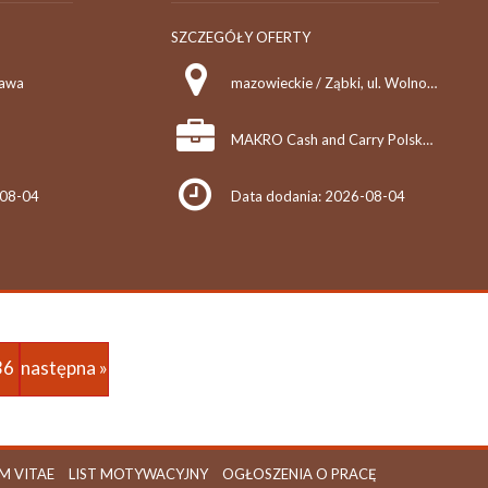
SZCZEGÓŁY OFERTY
zawa
mazowieckie / Ząbki, ul. Wolności 50
MAKRO Cash and Carry Polska S.A.
-08-04
Data dodania: 2026-08-04
36
następna »
M VITAE
LIST MOTYWACYJNY
OGŁOSZENIA O PRACĘ