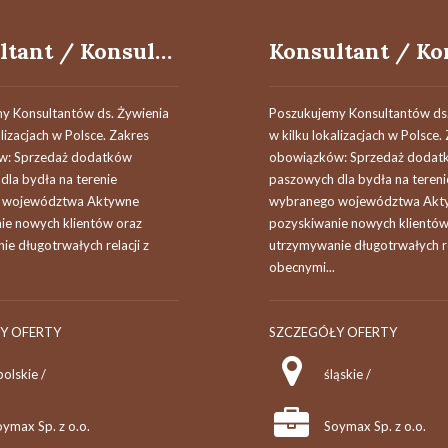
Konsultant / Konsultantka ds. żywienia
y Konsultantów ds. Żywienia
Poszukujemy Konsultantów ds.
alizacjach w Polsce. Zakres
w kilku lokalizacjach w Polsce.
w: Sprzedaż dodatków
obowiązków: Sprzedaż dodat
dla bydła na terenie
paszowych dla bydła na tereni
 województwa Aktywne
wybranego województwa Akt
ie nowych klientów oraz
pozyskiwanie nowych klientów
e długotrwałych relacji z
utrzymywanie długotrwałych re
obecnymi...
Y OFERTY
SZCZEGÓŁY OFERTY
olskie /
śląskie /
ymax Sp. z o.o.
Soymax Sp. z o.o.