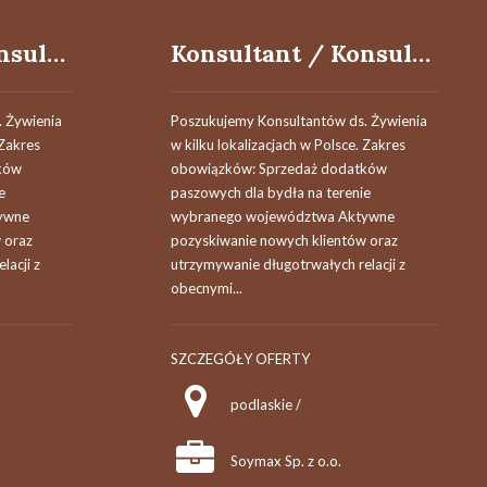
Konsultant / Konsultantka ds. żywienia
Konsultant / Konsultantka ds. żywienia
 Żywienia
Poszukujemy Konsultantów ds. Żywienia
 Zakres
w kilku lokalizacjach w Polsce. Zakres
ków
obowiązków: Sprzedaż dodatków
e
paszowych dla bydła na terenie
ywne
wybranego województwa Aktywne
 oraz
pozyskiwanie nowych klientów oraz
lacji z
utrzymywanie długotrwałych relacji z
obecnymi...
SZCZEGÓŁY OFERTY
podlaskie /
Soymax Sp. z o.o.