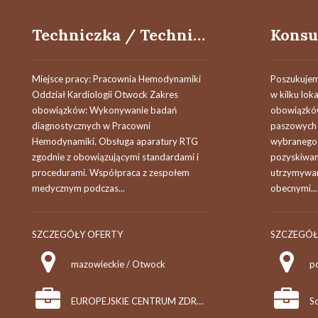
Techniczka / Technik Elektroradiolog
Miejsce pracy: Pracownia Hemodynamiki
Poszukujem
Oddział Kardiologii Otwock Zakres
w kilku lok
obowiązków: Wykonywanie badań
obowiązkó
diagnostycznych w Pracowni
paszowych 
Hemodynamiki. Obsługa aparatury RTG
wybranego
zgodnie z obowiązującymi standardami i
pozyskiwan
procedurami. Współpraca z zespołem
utrzymywani
medycznym podczas...
obecnymi...
SZCZEGÓŁY OFERTY
SZCZEGÓŁ
mazowieckie / Otwock
p
EUROPEJSKIE CENTRUM ZDROWIA OTWOCK Sp. z o.o.
So