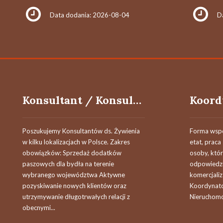
Data dodania: 2026-08-04
D
Konsultant / Konsultantka ds. żywienia
Poszukujemy Konsultantów ds. Żywienia
Forma wspó
w kilku lokalizacjach w Polsce. Zakres
etat, prac
obowiązków: Sprzedaż dodatków
osoby, któ
paszowych dla bydła na terenie
odpowiedzi
wybranego województwa Aktywne
komercjaliz
pozyskiwanie nowych klientów oraz
Koordynator
utrzymywanie długotrwałych relacji z
Nieruchomo
obecnymi...