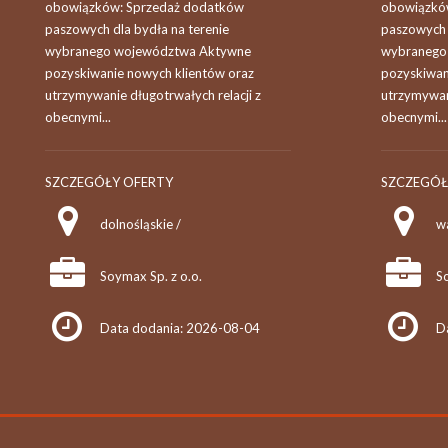
obowiązków: Sprzedaż dodatków
obowiązkó
paszowych dla bydła na terenie
paszowych 
wybranego województwa Aktywne
wybranego
pozyskiwanie nowych klientów oraz
pozyskiwan
utrzymywanie długotrwałych relacji z
utrzymywani
obecnymi...
obecnymi...
SZCZEGÓŁY OFERTY
SZCZEGÓŁ
dolnośląskie /
w
Soymax Sp. z o.o.
So
Data dodania: 2026-08-04
D