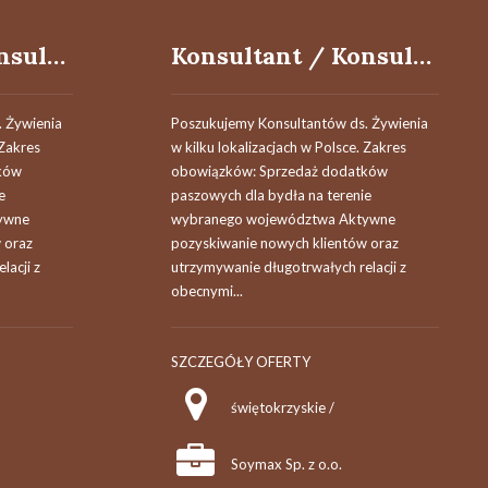
Konsultant / Konsultantka ds. żywienia
Konsultant / Konsultantka ds. żywienia
 Żywienia
Poszukujemy Konsultantów ds. Żywienia
 Zakres
w kilku lokalizacjach w Polsce. Zakres
ków
obowiązków: Sprzedaż dodatków
e
paszowych dla bydła na terenie
ywne
wybranego województwa Aktywne
 oraz
pozyskiwanie nowych klientów oraz
lacji z
utrzymywanie długotrwałych relacji z
obecnymi...
SZCZEGÓŁY OFERTY
świętokrzyskie /
Soymax Sp. z o.o.