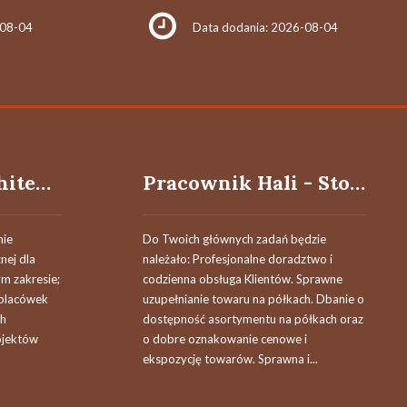
-08-04
Data dodania: 2026-08-04
Architekt / Architektka
Pracownik Hali - Stoisko Ryby (K/M)
nie
Do Twoich głównych zadań będzie
nej dla
należało: Profesjonalne doradztwo i
m zakresie;
codzienna obsługa Klientów. Sprawne
 placówek
uzupełnianie towaru na półkach. Dbanie o
ch
dostępność asortymentu na półkach oraz
ojektów
o dobre oznakowanie cenowe i
ekspozycję towarów. Sprawna i...