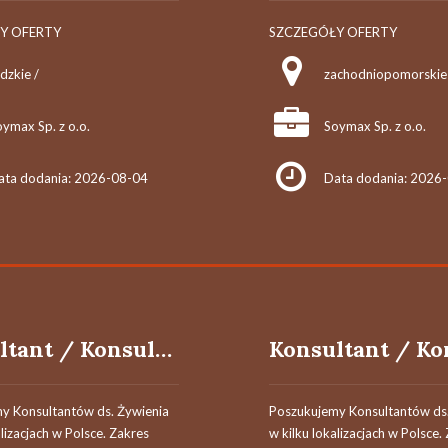
Y OFERTY
SZCZEGÓŁY OFERTY
dzkie /
zachodniopomorskie
ymax Sp. z o.o.
Soymax Sp. z o.o.
ata dodania: 2026-08-04
Data dodania: 2026
Konsultant / Konsultantka ds. żywienia
y Konsultantów ds. Żywienia
Poszukujemy Konsultantów ds.
alizacjach w Polsce. Zakres
w kilku lokalizacjach w Polsce.