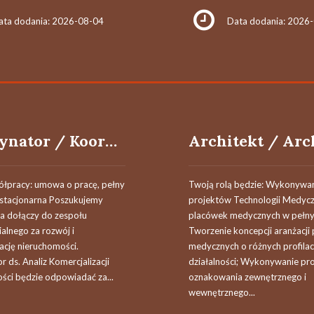
ata dodania: 2026-08-04
Data dodania: 2026
Koordynator / Koordynatorka ds. Analiz Nieruchomości
łpracy: umowa o pracę, pełny
Twoją rolą będzie: Wykonywa
a stacjonarna Poszukujemy
projektów Technologii Medycz
ra dołączy do zespołu
placówek medycznych w pełny
alnego za rozwój i
Tworzenie koncepcji aranżacji
ację nieruchomości.
medycznych o różnych profila
 ds. Analiz Komercjalizacji
działalności; Wykonywanie pr
ści będzie odpowiadać za...
oznakowania zewnętrznego i
wewnętrznego...