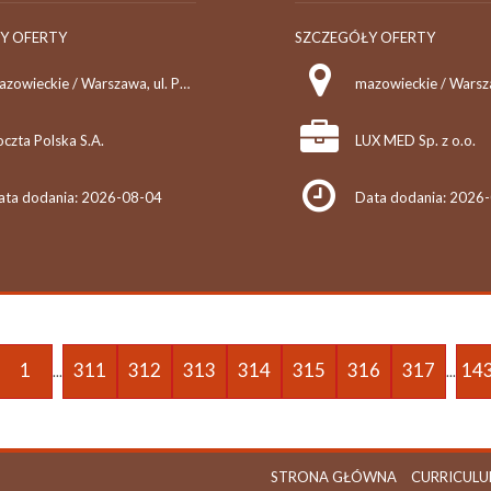
Y OFERTY
SZCZEGÓŁY OFERTY
mazowieckie / Warszawa, ul. Puławska 111b
mazowieckie / Wars
czta Polska S.A.
LUX MED Sp. z o.o.
ata dodania: 2026-08-04
Data dodania: 2026
1
311
312
313
314
315
316
317
14
...
...
STRONA GŁÓWNA
CURRICULU