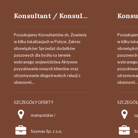
Konsultant / Konsultantka ds. żywienia
Poszukujemy Konsultantów ds. Żywienia
Poszukujem
w kilku lokalizacjach w Polsce. Zakres
w kilku lok
obowiązków: Sprzedaż dodatków
obowiązkó
paszowych dla bydła na terenie
paszowych 
wybranego województwa Aktywne
wybranego
pozyskiwanie nowych klientów oraz
pozyskiwan
utrzymywanie długotrwałych relacji z
utrzymywani
obecnymi...
obecnymi...
SZCZEGÓŁY OFERTY
SZCZEGÓŁ
małopolskie /
op
Soymax Sp. z o.o.
So