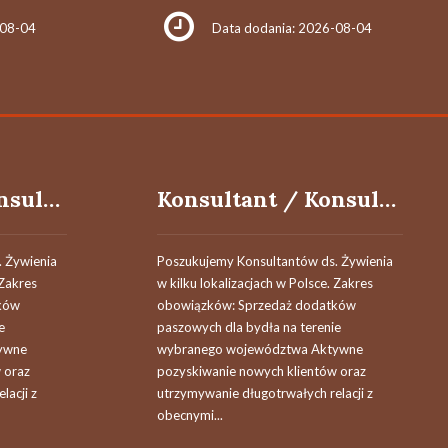
-08-04
Data dodania: 2026-08-04
Konsultant / Konsultantka ds. żywienia
Konsultant / Konsultantka ds. żywienia
 Żywienia
Poszukujemy Konsultantów ds. Żywienia
 Zakres
w kilku lokalizacjach w Polsce. Zakres
ków
obowiązków: Sprzedaż dodatków
e
paszowych dla bydła na terenie
ywne
wybranego województwa Aktywne
 oraz
pozyskiwanie nowych klientów oraz
lacji z
utrzymywanie długotrwałych relacji z
obecnymi...