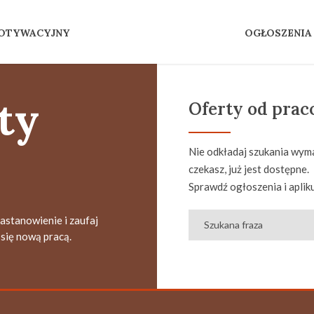
MOTYWACYJNY
OGŁOSZENIA
ty
Oferty od pra
Nie odkładaj szukania wyma
czekasz, już jest dostępne.
Sprawdź ogłoszenia i apliku
zastanowienie i zaufaj
się nową pracą.