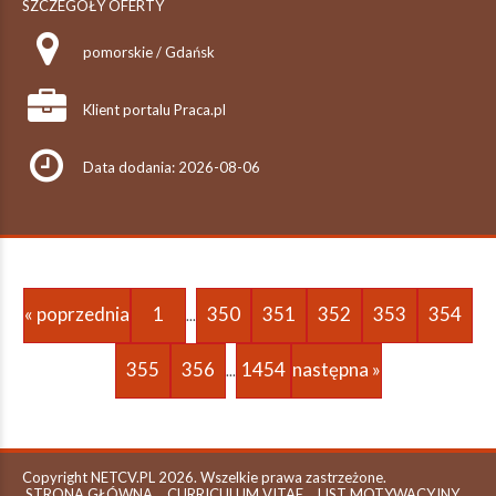
SZCZEGÓŁY OFERTY
pomorskie / Gdańsk
Klient portalu Praca.pl
Data dodania: 2026-08-06
« poprzednia
1
350
351
352
353
354
...
355
356
1454
następna »
...
Copyright NETCV.PL 2026. Wszelkie prawa zastrzeżone.
STRONA GŁÓWNA
CURRICULUM VITAE
LIST MOTYWACYJNY