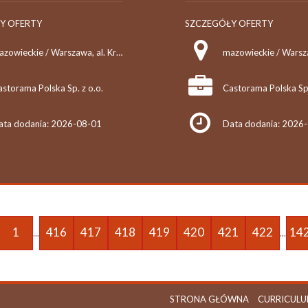
Y OFERTY
SZCZEGÓŁY OFERTY
mazowieckie / Warszawa, al. Krakowska 75
storama Polska Sp. z o.o.
Castorama Polska Sp.
ata dodania: 2026-08-01
Data dodania: 2026
1
416
417
418
419
420
421
422
14
...
...
STRONA GŁÓWNA
CURRICULU