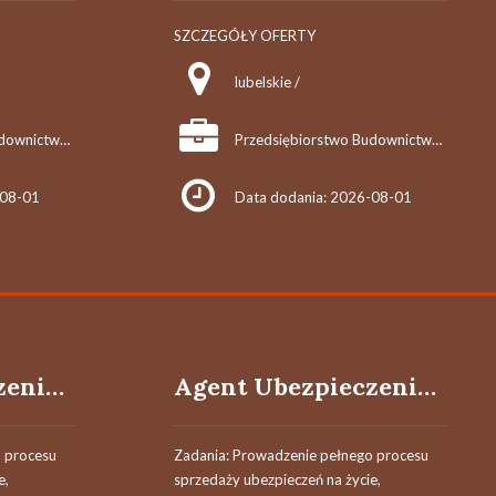
SZCZEGÓŁY OFERTY
lubelskie /
Przedsiębiorstwo Budownictwa Komunikacyjnego "MOSTKOL" Sp. z o.o.
Przedsiębiorstwo Budownictwa Komunikacyjnego "MOSTKOL" Sp. z o.o.
-08-01
Data dodania: 2026-08-01
Agent Ubezpieczeniowy / Agentka Ubezpieczeniowa
Agent Ubezpieczeniowy / Agentka Ubezpieczeniowa
 procesu
Zadania: Prowadzenie pełnego procesu
e,
sprzedaży ubezpieczeń na życie,