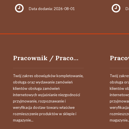
Data dodania: 2026-08-01
D
Pracownik / Pracowniczka Magazynu (Sektor Logistyki)
Twój zakres obowiązków kompletowanie,
Twój zakre
obsługa oraz wydawanie zamówień
obsługa or
klientów obsługa zamówień
klientów o
internetowych wyjaśnianie niezgodności
internetow
przyjmowanie, rozpoznawanie i
przyjmowan
weryfikacja dostaw towaru właściwe
weryfikacj
rozmieszczenie produktów w sklepie i
rozmieszcz
magazynie...
magazynie..