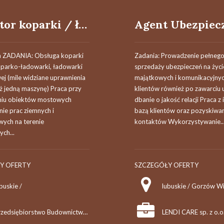
Operator koparki / ładowarki teleskopowej
a ZADANIA: Obsługa koparki
Zadania: Prowadzenie pełnego
oparko-ładowarki, ładowarki
sprzedaży ubezpieczeń na życi
ej (mile widziane uprawnienia
majątkowych i komunikacyjny
iż jedną maszynę) Praca przy
klientów również po zawarciu
iu obiektów mostowych
dbanie o jakość relacji Praca z 
e prac ziemnych i
bazą klientów oraz pozyskiwa
wych na terenie
kontaktów Wykorzystywanie..
ch...
Y OFERTY
SZCZEGÓŁY OFERTY
buskie /
lubuskie / Gorzów Wi
Przedsiębiorstwo Budownictwa Komunikacyjnego "MOSTKOL" Sp. z o.o.
LENDI CARE sp. z o.o