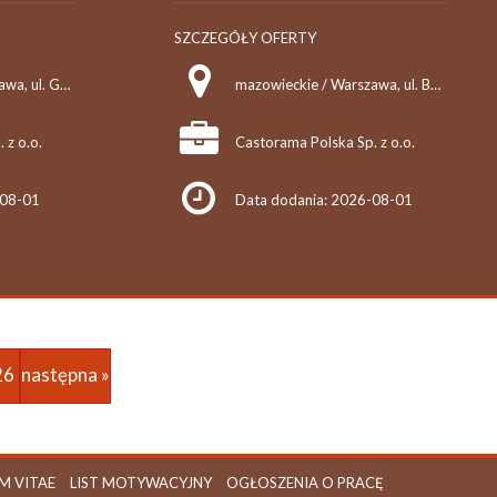
SZCZEGÓŁY OFERTY
mazowieckie / Warszawa, ul. Grochowska 21
mazowieckie / Warszawa, ul. Bartycka 26
 z o.o.
Castorama Polska Sp. z o.o.
-08-01
Data dodania: 2026-08-01
26
następna »
M VITAE
LIST MOTYWACYJNY
OGŁOSZENIA O PRACĘ