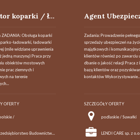
Operator koparki / ładowarki teleskopowej
a ZADANIA: Obsługa koparki
Zadania: Prowadzenie pełnego
oparko-ładowarki, ładowarki
sprzedaży ubezpieczeń na życi
ej (mile widziane uprawnienia
majątkowych i komunikacyjny
iż jedną maszynę) Praca przy
klientów również po zawarciu
iu obiektów mostowych
dbanie o jakość relacji Praca z 
e prac ziemnych i
bazą klientów oraz pozyskiwa
wych na terenie
kontaktów Wykorzystywanie..
ch...
Y OFERTY
SZCZEGÓŁY OFERTY
olskie /
podlaskie / Suwałki
Przedsiębiorstwo Budownictwa Komunikacyjnego "MOSTKOL" Sp. z o.o.
LENDI CARE sp. z o.o