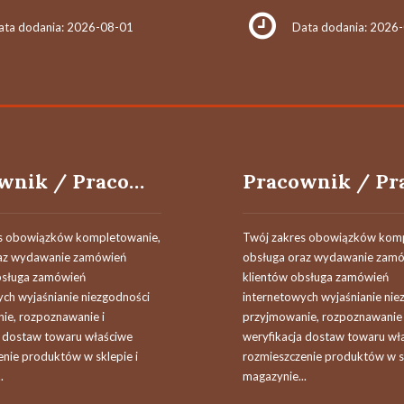
ata dodania: 2026-08-01
Data dodania: 2026
Pracownik / Pracowniczka Magazynu (Sektor Logistyki)
s obowiązków kompletowanie,
Twój zakres obowiązków komp
az wydawanie zamówień
obsługa oraz wydawanie zam
bsługa zamówień
klientów obsługa zamówień
ych wyjaśnianie niezgodności
internetowych wyjaśnianie nie
ie, rozpoznawanie i
przyjmowanie, rozpoznawanie 
a dostaw towaru właściwe
weryfikacja dostaw towaru wł
enie produktów w sklepie i
rozmieszczenie produktów w sk
.
magazynie...