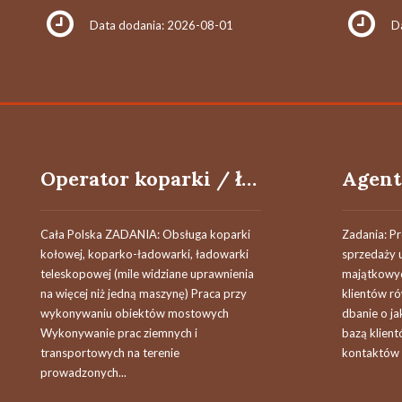
Data dodania: 2026-08-01
D
Operator koparki / ładowarki teleskopowej
Cała Polska ZADANIA: Obsługa koparki
Zadania: P
kołowej, koparko-ładowarki, ładowarki
sprzedaży u
teleskopowej (mile widziane uprawnienia
majątkowyc
na więcej niż jedną maszynę) Praca przy
klientów r
wykonywaniu obiektów mostowych
dbanie o jak
Wykonywanie prac ziemnych i
bazą klien
transportowych na terenie
kontaktów 
prowadzonych...