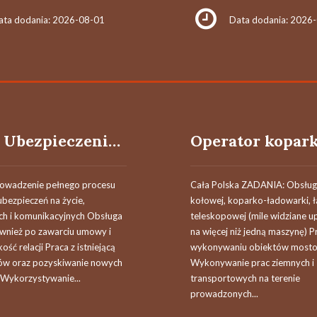
ata dodania: 2026-08-01
Data dodania: 2026
Agent Ubezpieczeniowy / Agentka Ubezpieczeniowa
rowadzenie pełnego procesu
Cała Polska ZADANIA: Obsług
bezpieczeń na życie,
kołowej, koparko-ładowarki, 
h i komunikacyjnych Obsługa
teleskopowej (mile widziane u
ównież po zawarciu umowy i
na więcej niż jedną maszynę) P
ość relacji Praca z istniejącą
wykonywaniu obiektów most
tów oraz pozyskiwanie nowych
Wykonywanie prac ziemnych i
Wykorzystywanie...
transportowych na terenie
prowadzonych...