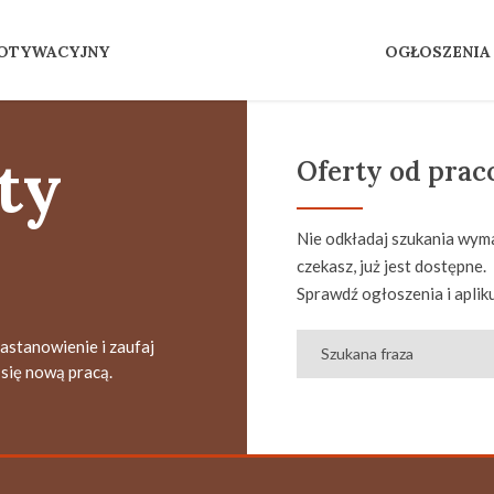
MOTYWACYJNY
OGŁOSZENIA
ty
Oferty od pra
Nie odkładaj szukania wyma
czekasz, już jest dostępne.
Sprawdź ogłoszenia i apliku
zastanowienie i zaufaj
się nową pracą.