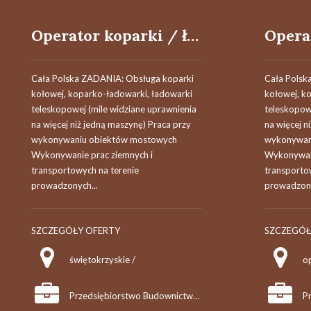
Operator koparki / ładowarki teleskopowej
Cała Polska ZADANIA: Obsługa koparki
Cała Polsk
kołowej, koparko-ładowarki, ładowarki
kołowej, k
teleskopowej (mile widziane uprawnienia
teleskopow
na więcej niż jedną maszynę) Praca przy
na więcej n
wykonywaniu obiektów mostowych
wykonywan
Wykonywanie prac ziemnych i
Wykonywani
transportowych na terenie
transporto
prowadzonych...
prowadzony
SZCZEGÓŁY OFERTY
SZCZEGÓŁ
świętokrzyskie /
op
Przedsiębiorstwo Budownictwa Komunikacyjnego "MOSTKOL" Sp. z o.o.