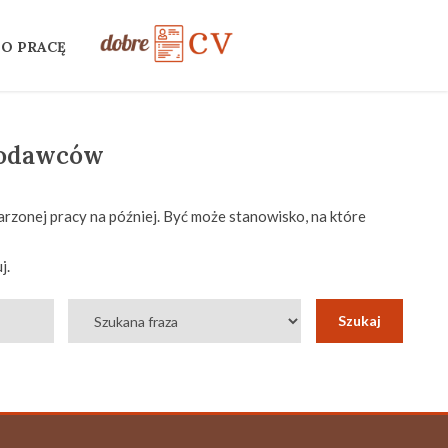
 O PRACĘ
codawców
rzonej pracy na później. Być może stanowisko, na które
j.