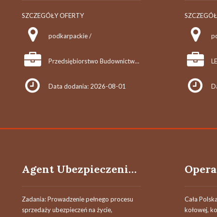
SZCZEGÓŁY OFERTY
SZCZEGÓŁ
podkarpackie /
p
Przedsiębiorstwo Budownictwa Komunikacyjnego "MOSTKOL" Sp. z o.o.
LE
Data dodania: 2026-08-01
D
Agent Ubezpieczeniowy / Agentka Ubezpieczeniowa
Zadania: Prowadzenie pełnego procesu
Cała Polsk
sprzedaży ubezpieczeń na życie,
kołowej, k