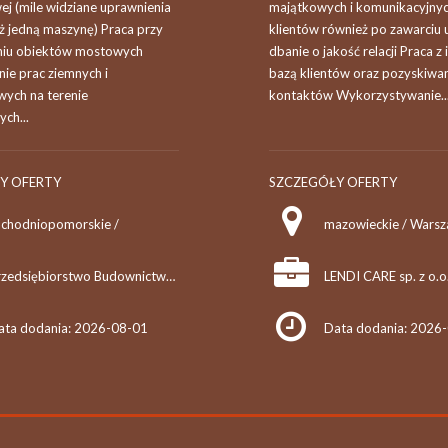
ej (mile widziane uprawnienia
majątkowych i komunikacyjny
iż jedną maszynę) Praca przy
klientów również po zawarciu
iu obiektów mostowych
dbanie o jakość relacji Praca z 
e prac ziemnych i
bazą klientów oraz pozyskiwa
wych na terenie
kontaktów Wykorzystywanie..
ch...
Y OFERTY
SZCZEGÓŁY OFERTY
achodniopomorskie /
mazowieckie / Wars
Przedsiębiorstwo Budownictwa Komunikacyjnego "MOSTKOL" Sp. z o.o.
LENDI CARE sp. z o.o
ata dodania: 2026-08-01
Data dodania: 2026