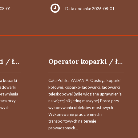
-08-01
Data dodania: 2026-08-01
Operator koparki / ładowarki teleskopowej
Operator koparki / ładowarki teleskopowej
a koparki
Cała Polska ZADANIA: Obsługa koparki
ładowarki
kołowej, koparko-ładowarki, ładowarki
prawnienia
teleskopowej (mile widziane uprawnienia
raca przy
na więcej niż jedną maszynę) Praca przy
owych
wykonywaniu obiektów mostowych
Wykonywanie prac ziemnych i
transportowych na terenie
prowadzonych...