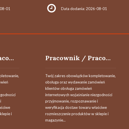
-08-01
Data dodania: 2026-08-01
Pracownik / Pracowniczka Magazynu (Sektor Logistyki)
Pracownik / Pracowniczka Magazynu (Sektor Logistyki)
letowanie,
Twój zakres obowiązków kompletowanie,
ówień
obsługa oraz wydawanie zamówień
klientów obsługa zamówień
zgodności
internetowych wyjaśnianie niezgodności
i
przyjmowanie, rozpoznawanie i
aściwe
weryfikacja dostaw towaru właściwe
lepie i
rozmieszczenie produktów w sklepie i
magazynie...