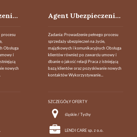
Agent Ubezpieczeniowy / Agentka Ubezpieczeniowa
Agent Ubezpieczeniowy / Agentka Ubezpieczeniowa
 procesu
Zadania: Prowadzenie pełnego procesu
e,
sprzedaży ubezpieczeń na życie,
ch Obsługa
majątkowych i komunikacyjnych Obsługa
 umowy i
klientów również po zawarciu umowy i
istniejącą
dbanie o jakość relacji Praca z istniejącą
nie nowych
bazą klientów oraz pozyskiwanie nowych
.
kontaktów Wykorzystywanie...
SZCZEGÓŁY OFERTY
śląskie / Tychy
.
LENDI CARE sp. z o.o.