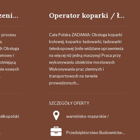
Agent Ubezpieczeniowy / Agentka Ubezpieczeniowa
Operator koparki / ładowarki teleskopowej
 procesu
Cała Polska ZADANIA: Obsługa koparki
e,
kołowej, koparko-ładowarki, ładowarki
ch Obsługa
teleskopowej (mile widziane uprawnienia
 umowy i
na więcej niż jedną maszynę) Praca przy
istniejącą
wykonywaniu obiektów mostowych
nie nowych
Wykonywanie prac ziemnych i
.
transportowych na terenie
prowadzonych...
SZCZEGÓŁY OFERTY
elkopolski
warmińsko-mazurskie /
.
Przedsiębiorstwo Budownictwa Komunikacyjnego "MOSTKOL" Sp. z o.o.