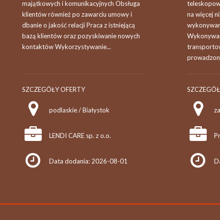
majątkowych i komunikacyjnych Obsługa
teleskopow
klientów również po zawarciu umowy i
na więcej n
dbanie o jakość relacji Praca z istniejącą
wykonywan
bazą klientów oraz pozyskiwanie nowych
Wykonywani
kontaktów Wykorzystywanie...
transporto
prowadzony
SZCZEGÓŁY OFERTY
SZCZEGÓŁ
podlaskie / Białystok
z
LENDI CARE sp. z o.o.
Data dodania: 2026-08-01
D