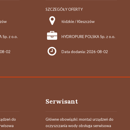
SZCZEGÓŁY OFERTY
szów
łódzkie / Kleszczów
p. z o.o.
HYDROPURE POLSKA Sp. z o.o.
-08-02
Data dodania: 2026-08-02
Serwisant
ządzeń do
Główne obowiązki: montaż urządzeń do
erwisowa
oczyszczania wody obsługa serwisowa