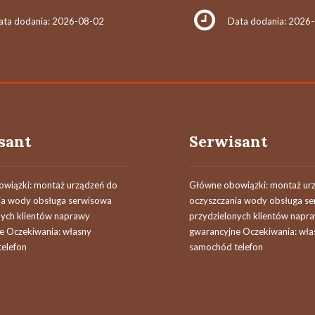
ata dodania: 2026-08-02
Data dodania: 2026
sant
Serwisant
wiązki: montaż urządzeń do
Główne obowiązki: montaż ur
ia wody obsługa serwisowa
oczyszczania wody obsługa s
nych klientów naprawy
przydzielonych klientów napr
e Oczekiwania: własny
gwarancyjne Oczekiwania: wła
elefon
samochód telefon