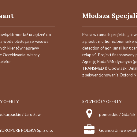
sant
wiązki: montaż urządzeń do
Praca w ramach projektu „Tow
ia wody obsługa serwisowa
agnostic multiomic biomarkers 
nych klientów naprawy
detection of non-small lung ca
e Oczekiwania: własny
relapse”. Projekt finansowany 
elefon
Agencję Badań Medycznych (
TRANSMED I) Obowiązki: Anal
z sekwencjonowania Oxford Na
Y OFERTY
SZCZEGÓŁY OFERTY
odkarpackie / Jarosław
pomorskie / Gdańsk
YDROPURE POLSKA Sp. z o.o.
Gdański Uniwersyte