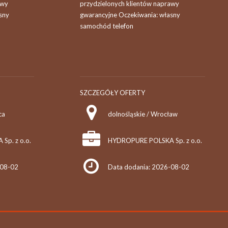
awy
przydzielonych klientów naprawy
sny
gwarancyjne Oczekiwania: własny
samochód telefon
SZCZEGÓŁY OFERTY
ca
dolnośląskie / Wrocław
p. z o.o.
HYDROPURE POLSKA Sp. z o.o.
-08-02
Data dodania: 2026-08-02