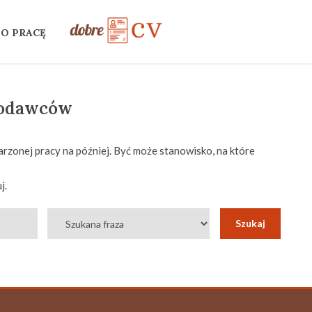
 O PRACĘ
codawców
rzonej pracy na później. Być może stanowisko, na które
j.