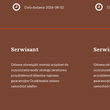
Data dodania: 2026-08-02
D
Serwisant
Serwi
Główne obowiązki: montaż urządzeń do
Główne obo
oczyszczania wody obsługa serwisowa
oczyszczan
przydzielonych klientów naprawy
przydzielo
gwarancyjne Oczekiwania: własny
gwarancyjn
samochód telefon
samochód t