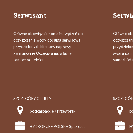
Serwisant
Serwi
Główne obowiązki: montaż urządzeń do
Główne obo
oczyszczania wody obsługa serwisowa
oczyszczan
przydzielonych klientów naprawy
przydzielo
gwarancyjne Oczekiwania: własny
gwarancyjn
samochód telefon
samochód t
SZCZEGÓŁY OFERTY
SZCZEGÓŁ
podkarpackie / Przeworsk
p
HYDROPURE POLSKA Sp. z o.o.
H