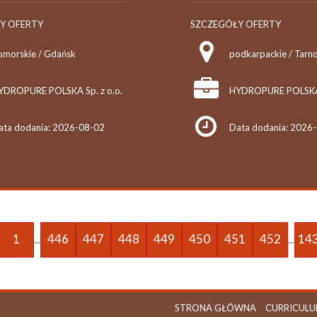
Y OFERTY
SZCZEGÓŁY OFERTY
omorskie / Gdańsk
podkarpackie / Tarn
YDROPURE POLSKA Sp. z o.o.
HYDROPURE POLSKA S
ata dodania: 2026-08-02
Data dodania: 2026
1
446
447
448
449
450
451
452
14
...
...
STRONA GŁÓWNA
CURRICULU