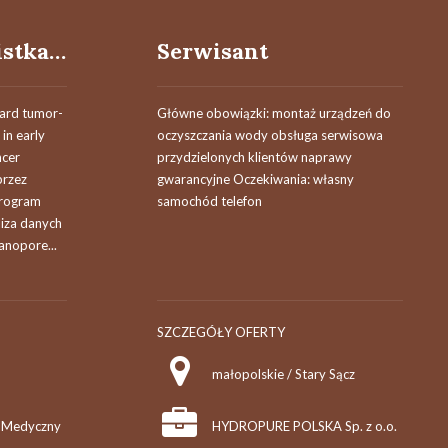
Młodsza Specjalistka / Młodszy Specjalista ds. Analiz Bioinformatycznych
Serwisant
ard tumor-
Główne obowiązki: montaż urządzeń do
in early
oczyszczania wody obsługa serwisowa
ncer
przydzielonych klientów naprawy
przez
gwarancyjne Oczekiwania: własny
program
samochód telefon
iza danych
nopore...
SZCZEGÓŁY OFERTY
małopolskie / Stary Sącz
t Medyczny
HYDROPURE POLSKA Sp. z o.o.