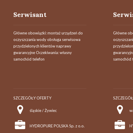
Serwisant
Serwi
Główne obowiązki: montaż urządzeń do
Główne obo
oczyszczania wody obsługa serwisowa
oczyszczan
przydzielonych klientów naprawy
przydzielo
gwarancyjne Oczekiwania: własny
gwarancyjn
samochód telefon
samochód t
SZCZEGÓŁY OFERTY
SZCZEGÓŁ
śląskie / Żywiec
w
HYDROPURE POLSKA Sp. z o.o.
H