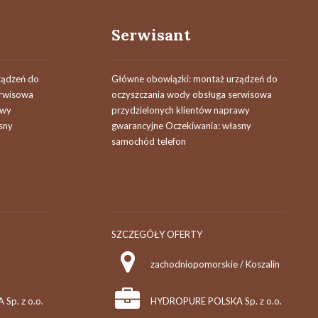
Serwisant
ządzeń do
Główne obowiązki: montaż urządzeń do
erwisowa
oczyszczania wody obsługa serwisowa
awy
przydzielonych klientów naprawy
sny
gwarancyjne Oczekiwania: własny
samochód telefon
SZCZEGÓŁY OFERTY
zachodniopomorskie / Koszalin
p. z o.o.
HYDROPURE POLSKA Sp. z o.o.