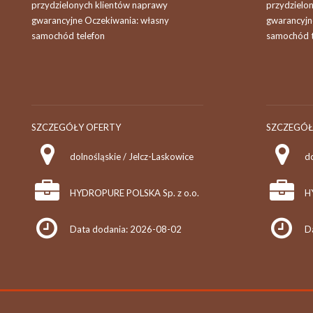
przydzielonych klientów naprawy
przydzielo
gwarancyjne Oczekiwania: własny
gwarancyjn
samochód telefon
samochód t
SZCZEGÓŁY OFERTY
SZCZEGÓŁ
dolnośląskie / Jelcz-Laskowice
do
HYDROPURE POLSKA Sp. z o.o.
H
Data dodania: 2026-08-02
D