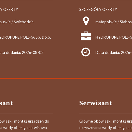
Y OFERTY
SZCZEGÓŁY OFERTY
buskie / Świebodzin
małopolskie / Słabo
YDROPURE POLSKA Sp. z o.o.
HYDROPURE POLSKA S
ata dodania: 2026-08-02
Data dodania: 2026
sant
Serwisant
wiązki: montaż urządzeń do
Główne obowiązki: montaż ur
ia wody obsługa serwisowa
oczyszczania wody obsługa s