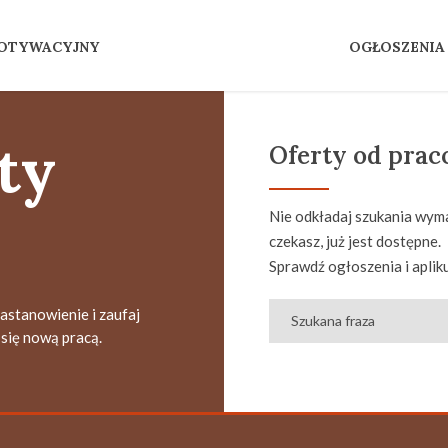
MOTYWACYJNY
OGŁOSZENIA
ty
Oferty od pra
Nie odkładaj szukania wyma
czekasz, już jest dostępne.
Sprawdź ogłoszenia i apliku
zastanowienie i zaufaj
się nową pracą.