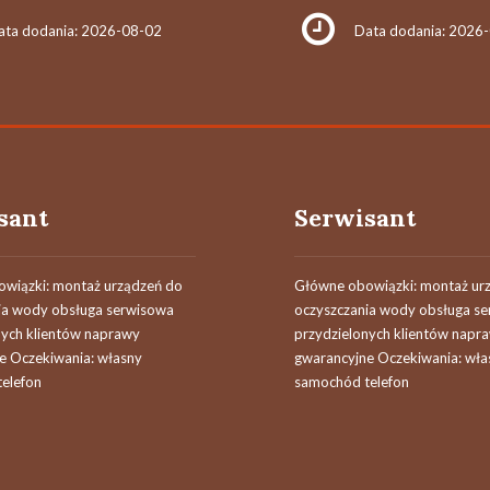
ata dodania: 2026-08-02
Data dodania: 2026
sant
Serwisant
wiązki: montaż urządzeń do
Główne obowiązki: montaż ur
ia wody obsługa serwisowa
oczyszczania wody obsługa s
nych klientów naprawy
przydzielonych klientów napr
e Oczekiwania: własny
gwarancyjne Oczekiwania: wła
elefon
samochód telefon