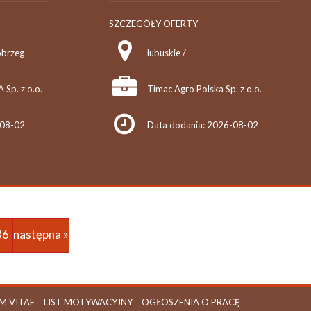
SZCZEGÓŁY OFERTY
obrzeg
lubuskie /
p. z o.o.
Timac Agro Polska Sp. z o.o.
-08-02
Data dodania: 2026-08-02
36
następna »
M VITAE
LIST MOTYWACYJNY
OGŁOSZENIA O PRACĘ