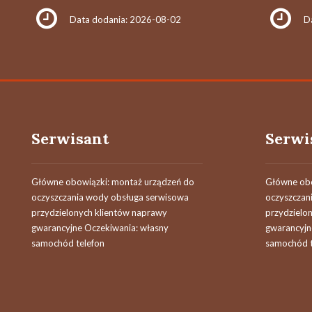
Data dodania: 2026-08-02
D
Serwisant
Serwi
Główne obowiązki: montaż urządzeń do
Główne obo
oczyszczania wody obsługa serwisowa
oczyszczan
przydzielonych klientów naprawy
przydzielo
gwarancyjne Oczekiwania: własny
gwarancyjn
samochód telefon
samochód t