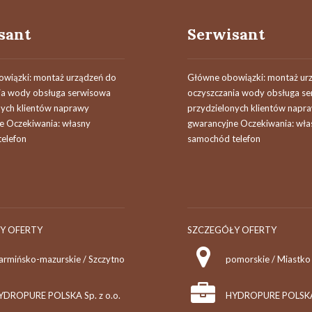
sant
Serwisant
wiązki: montaż urządzeń do
Główne obowiązki: montaż ur
ia wody obsługa serwisowa
oczyszczania wody obsługa s
nych klientów naprawy
przydzielonych klientów napr
e Oczekiwania: własny
gwarancyjne Oczekiwania: wła
elefon
samochód telefon
Y OFERTY
SZCZEGÓŁY OFERTY
armińsko-mazurskie / Szczytno
pomorskie / Miastko
YDROPURE POLSKA Sp. z o.o.
HYDROPURE POLSKA S