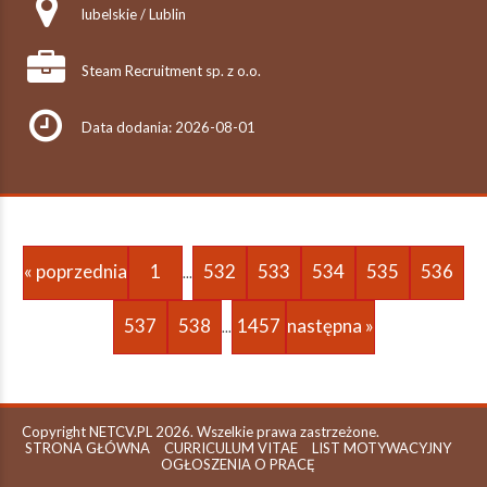
lubelskie / Lublin
Steam Recruitment sp. z o.o.
Data dodania: 2026-08-01
« poprzednia
1
532
533
534
535
536
...
537
538
1457
następna »
...
Copyright NETCV.PL 2026. Wszelkie prawa zastrzeżone.
STRONA GŁÓWNA
CURRICULUM VITAE
LIST MOTYWACYJNY
OGŁOSZENIA O PRACĘ