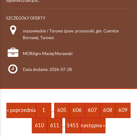
ogólnokształcące...
SZCZEGÓŁY OFERTY
mazowieckie / Turowo (pow. przasnyski, gm. Czernice
Borowe), Turowo
MORAgro Maciej Morawski
Data dodania: 2026-07-28
« poprzednia
1
605
606
607
608
609
...
610
611
1451
następna »
...