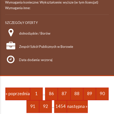
Wymagania konieczne: Wykształcenie: wyższe (w tym licencjat)
Wymagania inne:
SZCZEGÓŁY OFERTY
dolnośląskie / Borów
Zespół Szkół Publicznych w Borowie
Data dodania: wczoraj
« poprzednia
1
86
87
88
89
90
...
91
92
1454
następna »
...