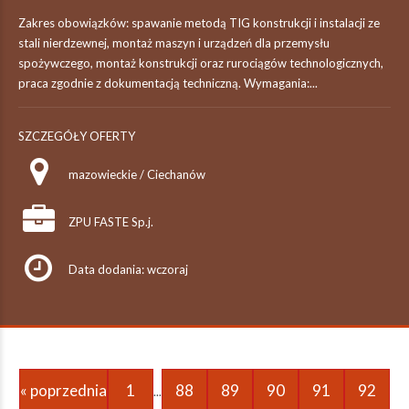
Zakres obowiązków: spawanie metodą TIG konstrukcji i instalacji ze
stali nierdzewnej, montaż maszyn i urządzeń dla przemysłu
spożywczego, montaż konstrukcji oraz rurociągów technologicznych,
praca zgodnie z dokumentacją techniczną. Wymagania:...
SZCZEGÓŁY OFERTY
mazowieckie / Ciechanów
ZPU FASTE Sp.j.
Data dodania: wczoraj
« poprzednia
1
88
89
90
91
92
...