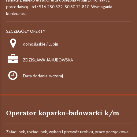
ramach pełnego etatu.Oferta dostępna w sali D. Kontakt z
pracodawcą - tel.: 516 250 522, 50 80 71 810. Wymagania
konieczne:...
SZCZEGÓŁY OFERTY
dolnośląskie / Lubin
ZDZISŁAWA JAKUBOWSKA
Data dodania: wczoraj
Operator koparko-ładowarki k/m
Załadunek, rozładunek, wykop i przewóz urobku, prace porządkowe