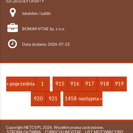
SZCZEGÓŁY OFERTY
lubelskie / Lublin
BONUM VITAE Sp. z o.o.
Data dodania: 2026-07-22
« poprzednia
1
915
916
917
918
919
...
920
921
1458
następna »
...
Copyright NETCV.PL 2026. Wszelkie prawa zastrzeżone.
STRONA GŁÓWNA
CURRICULUM VITAE
LIST MOTYWACYJNY