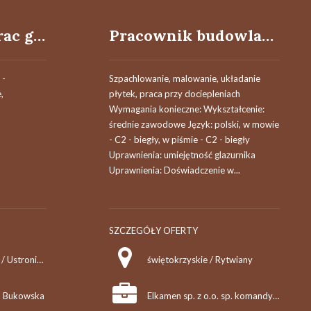
Pracownik do prac gastronomiczno-hotelarskich
Pracownik budowlany
 -
Szpachlowanie, malowanie, układanie
,
płytek, praca przy dociepleniach
Wymagania konieczne: Wykształcenie:
średnie zawodowe Język: polski, w mowie
- C2 - biegły, w piśmie - C2 - biegły
Uprawnienia: umiejętność glazurnika
Uprawnienia: Doświadczenie w...
SZCZEGÓŁY OFERTY
zachodniopomorskie / Ustronie Morskie
świętokrzyskie / Rytwiany
ta Bukowska
Elkamen sp. z o.o. sp. komandytowa