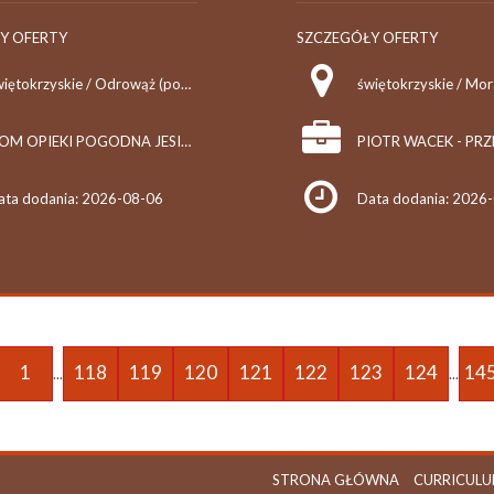
Y OFERTY
SZCZEGÓŁY OFERTY
świętokrzyskie / Odrowąż (pow. konecki, gm. Stąporków), Odrowąż
świętokrzyskie / Mo
DOM OPIEKI POGODNA JESIEŃ EWELINA LIPIEC
ata dodania: 2026-08-06
Data dodania: 2026
1
118
119
120
121
122
123
124
14
...
...
STRONA GŁÓWNA
CURRICULU