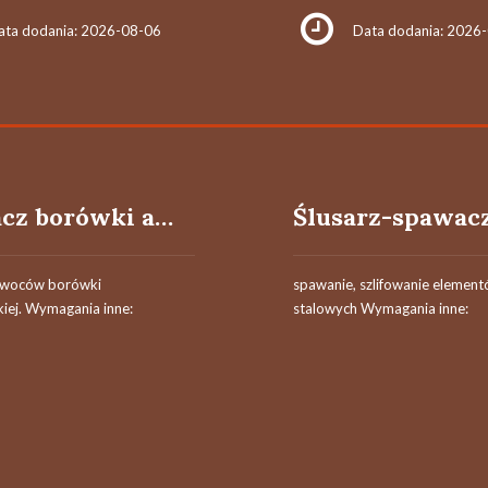
ata dodania: 2026-08-06
Data dodania: 2026
Zbieracz borówki amerykańskiej k/m
Ślusarz-spawac
owoców borówki
spawanie, szlifowanie elemen
iej. Wymagania inne:
stalowych Wymagania inne: