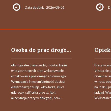
Data dodania: 2026-08-06
D
Osoba do prac drogowych
obsługa elektronarzędzi, montaż barier
Praca w go
energochłonnych oraz wykonywanie
składa się
oznakowania poziomego i pionowego
czynnościac
Wymagania inne: umiejętność obsługi
w nocy, obc
elektronarzędzi (np. wkrętarka, klucz
na łóżku, pr
udarowy, szlifierka prosta, itp.),
jadalni. W
akceptacja pracy w delegacji, brak...
Wykształcen