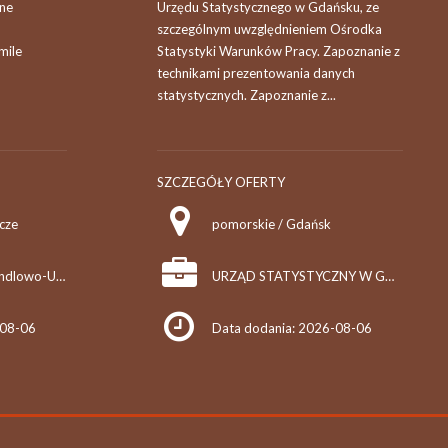
łne
Urzędu Statystycznego w Gdańsku, ze
szczególnym uwzględnieniem Ośrodka
mile
Statystyki Warunków Pracy. Zapoznanie z
technikami prezentowania danych
statystycznych. Zapoznanie z...
SZCZEGÓŁY OFERTY
zcze
pomorskie / Gdańsk
Przedsiębiorstwo Handlowo-Usługowo-Produkcyjne Edward Kasza
URZĄD STATYSTYCZNY W GDAŃSKU
-08-06
Data dodania: 2026-08-06