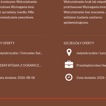
konieczne: Wykształcenie:
Wykształcenie: brak lub niepe
wodowe Wymagania inne:
podstawowe Wymagania inne:
 sprzedaży, handlu. Mile
Wykształcenie: bez znaczenia, 
oświadczenie zawodowe.
widziane: badania sanitarno-
epidemiologiczne.
Y OFERTY
SZCZEGÓŁY OFERTY
świętokrzyskie / Ostrowiec Świętokrzyski
świętokrzyskie / Les
KIDEM SPÓŁKA Z OGRANICZONĄ ODPOWIEDZIALNOŚCIĄ
ata dodania: 2026-08-06
Data dodania: 2026