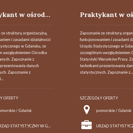
Praktykant w ośrodku inżynierii danych
ze strukturą organizacyjną,
Zapoznanie ze strukturą organ
niem i zasadami działalności
funkcjonowaniem i zasadami dz
tystycznego w Gdańsku, ze
Urzędu Statystycznego w Gdań
m uwzględnieniem Ośrodka
szczególnym uwzględnieniem 
Danych. Zapoznanie z
Statystyki Warunków Pracy. Z
 prezentowania danych
technikami prezentowania dan
ych. Zapoznanie z
statystycznych. Zapoznanie z...
..
Y OFERTY
SZCZEGÓŁY OFERTY
omorskie / Gdańsk
pomorskie / Gdańsk
URZĄD STATYSTYCZNY W GDAŃSKU