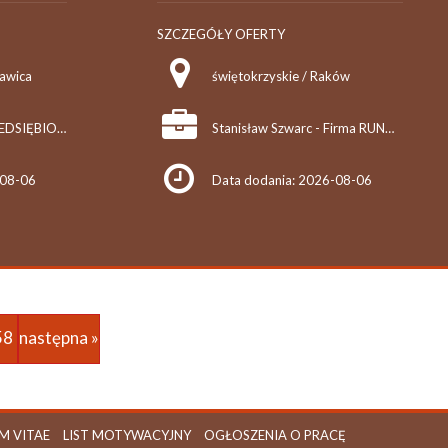
SZCZEGÓŁY OFERTY
rawica
świętokrzyskie / Raków
PIOTR WACEK - PRZEDSIĘBIORSTWO USŁUGOWO-HANDLOWE DIAMOND-TECHNIK
Stanisław Szwarc - Firma RUNOPOL
-08-06
Data dodania: 2026-08-06
58
następna »
M VITAE
LIST MOTYWACYJNY
OGŁOSZENIA O PRACĘ