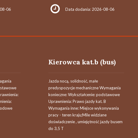
-08-06
Data dodania: 2026-08-06
Kierowca kat.b (bus)
agania
Jazda nocą, solidność, małe
odstawowe
predyspozycje mechaniczne Wymagania
rawnienia:
konieczne: Wykształcenie: podstawowe
ienia:
Uprawnienia: Prawo jazdy kat. B
wodowe
Wymagania inne: Miejsce wykonywania
pracy - teren kraju;Mile widziane
doświadczenie , umiejętność jazdy busem
do 3,5 T