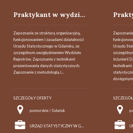
Praktykant w wydziale rejestrów
Zapoznanie ze strukturą organizacyjną,
Zapoznanie 
funkcjonowaniem i zasadami działalności
funkcjonowa
Urzędu Statystycznego w Gdańsku, ze
Urzędu Sta
szczególnym uwzględnieniem Wydziału
szczególny
Rejestrów. Zapoznanie z technikami
Inżynierii 
prezentowania danych statystycznych.
technikami
Zapoznanie z metodologią i...
statystyczn
dostępnymi.
SZCZEGÓŁY OFERTY
SZCZEGÓŁ
pomorskie / Gdańsk
p
URZĄD STATYSTYCZNY W GDAŃSKU