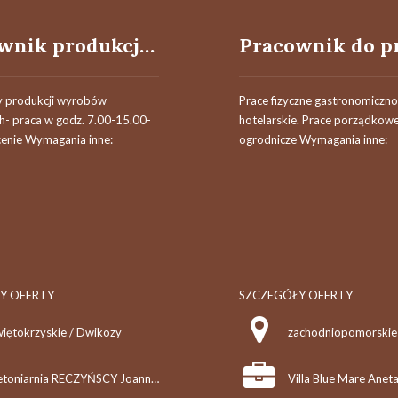
Pracownik produkcji (k/m)
zy produkcji wyrobów
Prace fizyczne gastronomiczno
- praca w godz. 7.00-15.00-
hotelarskie. Prace porządkowe
enie Wymagania inne:
ogrodnicze Wymagania inne:
Y OFERTY
SZCZEGÓŁY OFERTY
więtokrzyskie / Dwikozy
Betoniarnia RECZYŃSCY Joanna Reczyńska
Villa Blue Mare Ane