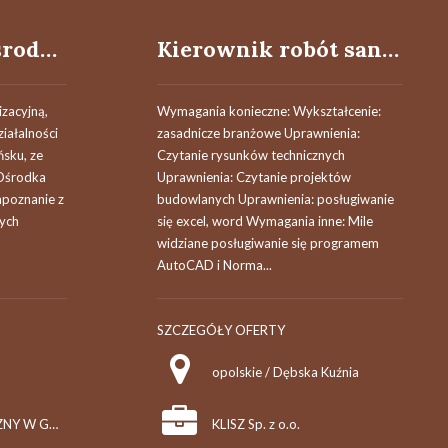
Praktykant w ośrodku statystyki warunków pracy
Kierownik robót sanitarnych
izacyjną,
Wymagania konieczne: Wykształcenie:
iałalności
zasadnicze branżowe Uprawnienia:
sku, ze
Czytanie rysunków technicznych
Ośrodka
Uprawnienia: Czytanie projektów
apoznanie z
budowlanych Uprawnienia: posługiwanie
ych
się excel, word Wymagania inne: Mile
widziane posługiwanie się programem
AutoCAD i Norma...
SZCZEGÓŁY OFERTY
opolskie / Dębska Kuźnia
URZĄD STATYSTYCZNY W GDAŃSKU
KLISZ Sp. z o.o.