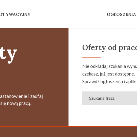
MOTYWACYJNY
OGŁOSZENIA
ty
Oferty od pra
Nie odkładaj szukania wyma
czekasz, już jest dostępne.
Sprawdź ogłoszenia i apliku
zastanowienie i zaufaj
się nową pracą.