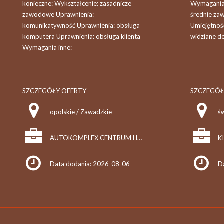
konieczne: Wykształcenie: zasadnicze
Wymagania 
zawodowe Uprawnienia:
średnie za
komunikatywność Uprawnienia: obsługa
Umiejętność
komputera Uprawnienia: obsługa klienta
widziane d
Wymagania inne:
SZCZEGÓŁY OFERTY
SZCZEGÓŁ
opolskie / Zawadzkie
AUTOKOMPLEX CENTRUM HANDLOWO-USŁUGOWE IRENA KUBZDA
Data dodania: 2026-08-06
D