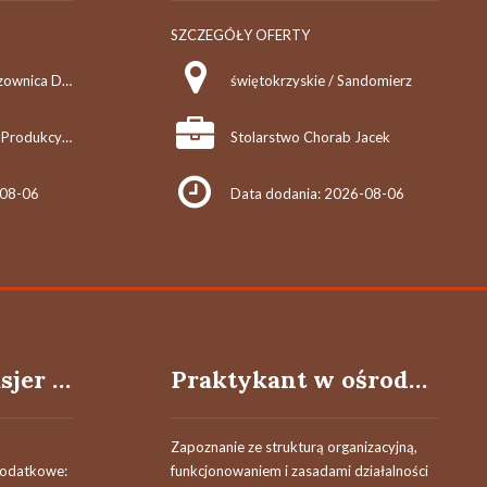
SZCZEGÓŁY OFERTY
świętokrzyskie / Wiązownica Duża
świętokrzyskie / Sandomierz
Adam Pańczyk Firma Produkcyjno Handlowo Usługowa "KONRAD" Wiązownica Duża
Stolarstwo Chorab Jacek
-08-06
Data dodania: 2026-08-06
Sprzedawca - kasjer k/m/inni
Praktykant w ośrodku statystyki warunków pracy
Zapoznanie ze strukturą organizacyjną,
dodatkowe:
funkcjonowaniem i zasadami działalności