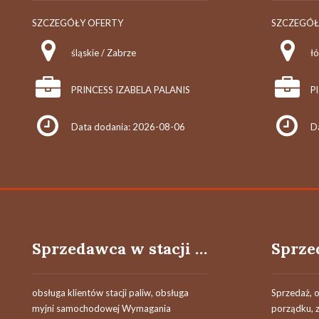
SZCZEGÓŁY OFERTY
SZCZEGÓŁ
śląskie / Zabrze
łó
PRINCESS IZABELA PALANIS
Data dodania: 2026-08-06
D
Sprzedawca w stacji paliw w zawadzkiem (k/m)
obsługa klientów stacji paliw, obsługa
Sprzedaż, 
myjni samochodowej Wymagania
porządku, 