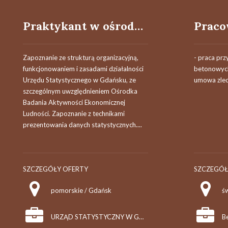
Praktykant w ośrodku badania aktywności ekonomicznej ludności
Zapoznanie ze strukturą organizacyjną,
- praca pr
funkcjonowaniem i zasadami działalności
betonowych
Urzędu Statystycznego w Gdańsku, ze
umowa zlec
szczególnym uwzględnieniem Ośrodka
Badania Aktywności Ekonomicznej
Ludności. Zapoznanie z technikami
prezentowania danych statystycznych....
SZCZEGÓŁY OFERTY
SZCZEGÓŁ
pomorskie / Gdańsk
ś
URZĄD STATYSTYCZNY W GDAŃSKU