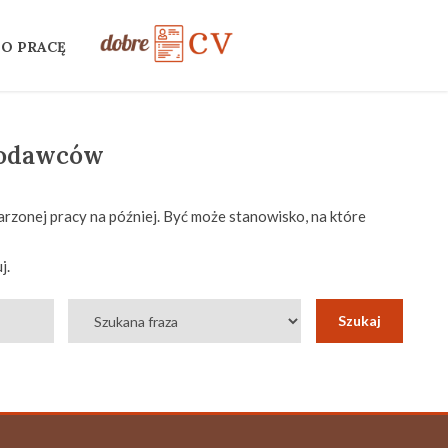
 O PRACĘ
codawców
rzonej pracy na później. Być może stanowisko, na które
j.