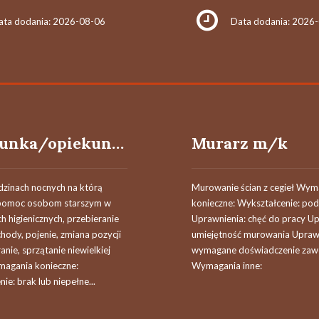
ata dodania: 2026-08-06
Data dodania: 2026
Opiekunka/opiekun osób starszych
Murarz m/k
dzinach nocnych na którą
Murowanie ścian z cegieł Wym
 pomoc osobom starszym w
konieczne: Wykształcenie: p
h higienicznych, przebieranie
Uprawnienia: chęć do pracy Up
hody, pojenie, zmiana pozycji
umiejętność murowania Uprawn
anie, sprzątanie niewielkiej
wymagane doświadczenie za
ymagania konieczne:
Wymagania inne:
ie: brak lub niepełne...