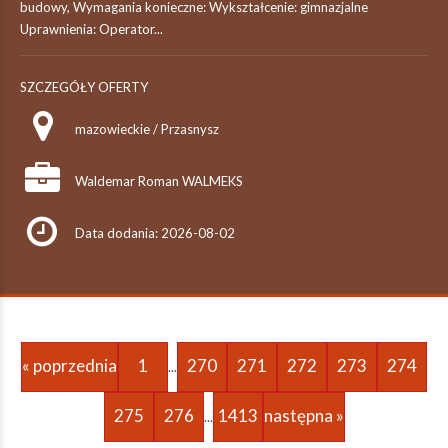
budowy, Wymagania konieczne: Wykształcenie: gimnazjalne
Uprawnienia: Operator...
SZCZEGÓŁY OFERTY
mazowieckie / Przasnysz
Waldemar Roman WALMEKS
Data dodania: 2026-08-02
« poprzednia
1
270
271
272
273
274
...
275
276
1413
następna »
...