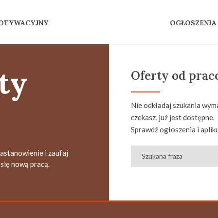
MOTYWACYJNY
OGŁOSZENIA
ty
Oferty od pra
Nie odkładaj szukania wyma
czekasz, już jest dostępne.
Sprawdź ogłoszenia i apliku
zastanowienie i zaufaj
się nową pracą.