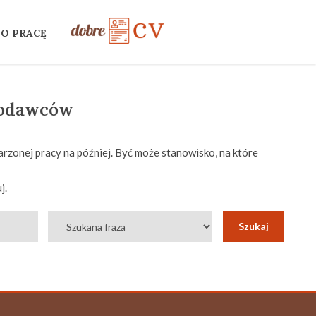
 O PRACĘ
codawców
rzonej pracy na później. Być może stanowisko, na które
j.