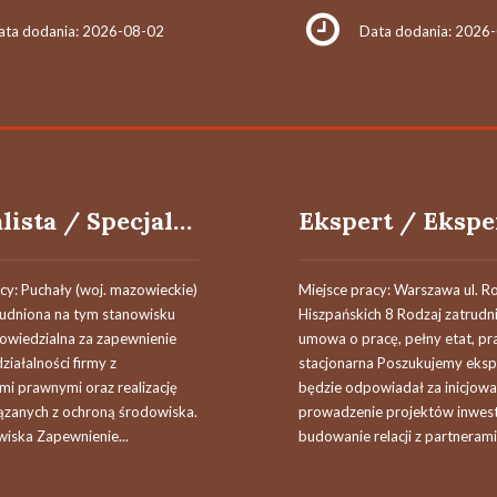
ata dodania: 2026-08-02
Data dodania: 2026
Specjalista / Specjalistka ds. Ochrony Środowiska i Compliance
cy: Puchały (woj. mazowieckie)
Miejsce pracy: Warszawa ul. R
udniona na tym stanowisku
Hiszpańskich 8 Rodzaj zatrudni
owiedzialna za zapewnienie
umowa o pracę, pełny etat, pr
ziałalności firmy z
stacjonarna​ Poszukujemy eksp
i prawnymi oraz realizację
będzie odpowiadał za inicjowan
iązanych z ochroną środowiska.
prowadzenie projektów inwest
wiska Zapewnienie...
budowanie relacji z partnerami.