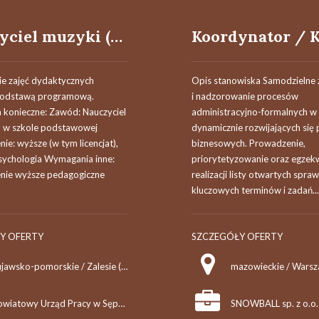
Nauczyciel muzyki (k,m)
e zajęć dydaktycznych
Opis stanowiska Samodzielne 
podstawą programową.
i nadzorowanie procesów
konieczne: Zawód: Nauczyciel
administracyjno-formalnych w
 w szkole podstawowej
dynamicznie rozwijających się
ie: wyższe (w tym licencjat),
biznesowych. Prowadzenie,
psychologia Wymagania inne:
priorytetyzowanie oraz egze
nie wyższe pedagogiczne
realizacji listy otwartych spraw
kluczowych terminów i zadań...
Y OFERTY
SZCZEGÓŁY OFERTY
kujawsko-pomorskie / Zalesie (pow. nakielski, gm. Szubin), Zalesie
Powiatowy Urząd Pracy w Sępólnie Krajeńskim
SNOWBALL sp. z o.o.