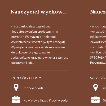
Nauczyciel wychowawca (k/m) w internacie
Praca z młodzieżą zagrożoną
- wspomaga
niedostosowaniem społecznym ,w
tym zespół
internacie Wymagania konieczne:
edukacyjny
Wykształcenie: wyższe (w tym licencjat)
Zawód: Ped
Wymagania inne: wykształcenie wyższe
staż - lata
kierunkowe i przygotowanie
tym licenc
pedagogiczne, oraz uprawnienia z zakresu
SPECJALNA
socjoterapii lub...
Przygotowan
SZCZEGÓŁY OFERTY
SZCZEGÓŁ
łódzkie / Łódź
w
Powiatowy Urząd Pracy w Łodzi