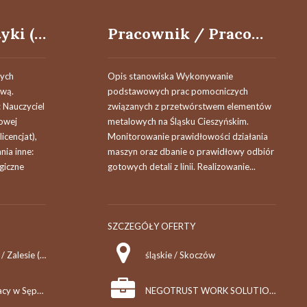
Nauczyciel plastyki (k,m)
Pracownik / Pracownica produkcji
nych
Opis stanowiska Wykonywanie
ową.
podstawowych prac pomocniczych
 Nauczyciel
związanych z przetwórstwem elementów
owej
metalowych na Śląsku Cieszyńskim.
icencjat),
Monitorowanie prawidłowości działania
ia inne:
maszyn oraz dbanie o prawidłowy odbiór
giczne
gotowych detali z linii. Realizowanie...
SZCZEGÓŁY OFERTY
kujawsko-pomorskie / Zalesie (pow. nakielski, gm. Szubin), Zalesie
śląskie / Skoczów
Powiatowy Urząd Pracy w Sępólnie Krajeńskim
NEGOTRUST WORK SOLUTIONS SP. Z O.O.