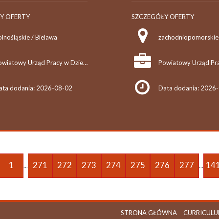
Y OFERTY
SZCZEGÓŁY OFERTY
lnośląskie / Bielawa
Powiatowy Urząd Pracy w Dzierżoniowie
ata dodania: 2026-08-02
Data dodania: 2026
1
271
272
273
274
275
276
277
14
...
...
STRONA GŁÓWNA
CURRICULU