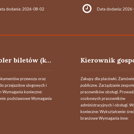
ata dodania: 2026-08-02
Data dodania: 2026
Kontroler biletów (kobieta/mężczyzna)
okumentów przewozu oraz
Zakupy dla placówki. Zamówie
do przejazdow ulogowych i
publiczne. Zarządzanie zespo
h Wymagania konieczne:
pracowników obsługi. Prowadz
enie: podstawowe Wymagania
osobowych pracowników
administracyjnych i obsługi. 
konieczne: Wykształcenie: śre
branżowe Wymagania inne: