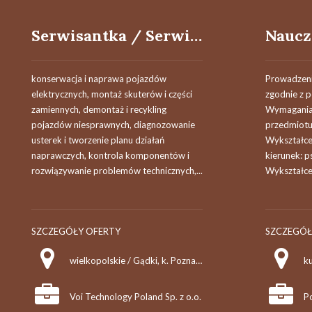
Serwisantka / Serwisant Pojazdów Elektrycznych (hulajnogi i rowery)
konserwacja i naprawa pojazdów
Prowadzeni
elektrycznych, montaż skuterów i części
zgodnie z 
zamiennych, demontaż i recykling
Wymagania 
pojazdów niesprawnych, diagnozowanie
przedmiotu
usterek i tworzenie planu działań
Wykształcen
naprawczych, kontrola komponentów i
kierunek: 
rozwiązywanie problemów technicznych,...
Wykształce
SZCZEGÓŁY OFERTY
SZCZEGÓŁ
wielkopolskie / Gądki, k. Poznania, ul. Magazynowa 5
Voi Technology Poland Sp. z o.o.