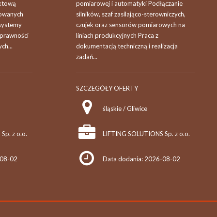
ektową
pomiarowej i automatyki Podłączanie
towanych
silników, szaf zasilająco-sterowniczych,
 systemy
czujek oraz sensorów pomiarowych na
oprawności
liniach produkcyjnych Praca z
ch...
dokumentacją techniczną i realizacja
zadań...
SZCZEGÓŁY OFERTY
śląskie / Gliwice
p. z o.o.
LIFTING SOLUTIONS Sp. z o.o.
-08-02
Data dodania: 2026-08-02