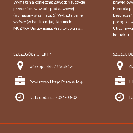
Wymagania konieczne: Zawód: Nauczyciel
prawidłow
przedmiotu w szkole podstawowej
Kontrola p
(wymagany staż - lata: 5) Wykształcenie:
bezpieczeń
wyższe (w tym licencjat), kierunek:
porządku w
MUZYKA Uprawnienia: Przygotowanie...
Utrzymywan
kontaktu...
SZCZEGÓŁY OFERTY
SZCZEGÓŁ
wielkopolskie / Sieraków
śl
Powiatowy Urząd Pracy w Międzychodzie
L
Data dodania: 2026-08-02
D