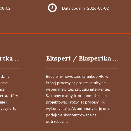
-08-02
Data dodania: 2026-08-02
Ekspert / Ekspertka ds. Kluczowych Nieruchomości
Ekspert / Ekspertka ds. Usprawnień Procesów HR i Rozwiązań AI
odziny
Budujemy nowoczesną funkcję HR, w
enia:
której procesy są proste, intuicyjne i
aca
wspierane przez sztuczną inteligencję.
erta, który
Szukamy osoby, która pomoże nam
ie i
projektować i rozwijać procesy HR,
ycyjnych,
wykorzystując AI, automatyzację oraz
..
podejście skoncentrowane na
potrzebach...