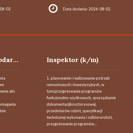
-08-02
Data dodania: 2026-08-02
Kierownik gospodarczy k/m
Inspektor (k/m)
nia
1. planowanie i realizowanie potrzeb
łem
remontowych i inwestycyjnych, w
enie akt
tym:przygotowanie programów
funkcjonalno-użytkowych, sporządzanie
Wymagania
dokumentacjikosztorysowej,
dnie
przedmiarów robót, specyfikacji
technicznej wykonania i odbiorurobót,
przygotowanie programów...