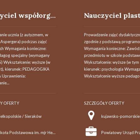
Nauczyciel współorganizujący kształcenie uczniów z niepełnosprawnościami (k/m)
nie ucznia (z autyzmem, w
Prowadzenie zajęć dydaktycz
 Aspergera) podczas zajęć
zgodnie z podstawą program
ch Wymagania konieczne:
Wymagania konieczne: Zawód:
agog specjalny (wymagany
przedmiotu w szkole podstaw
: 5) Wykształcenie: wyższe (w
Wykształcenie: wyższe (w tym l
jat), kierunek: PEDAGOGIKA
kierunek: psychologia Wymagan
 Uprawnienia:
Wykształcenie wyższe pedago
ie...
Y OFERTY
SZCZEGÓŁY OFERTY
ielkopolskie / Sieraków
Szkoła Podstawowa im. mjr Henryka Sucharskiego w Sierakowie