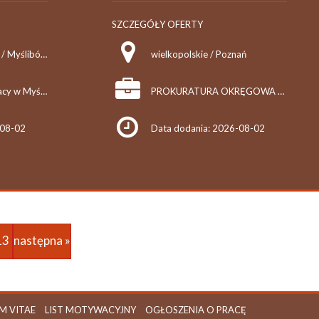
SZCZEGÓŁY OFERTY
zachodniopomorskie / Myślibórz
wielkopolskie / Poznań
Powiatowy Urząd Pracy w Myśliborzu
PROKURATURA OKRĘGOWA POZNAŃ
-08-02
Data dodania: 2026-08-02
13
następna »
M VITAE
LIST MOTYWACYJNY
OGŁOSZENIA O PRACĘ