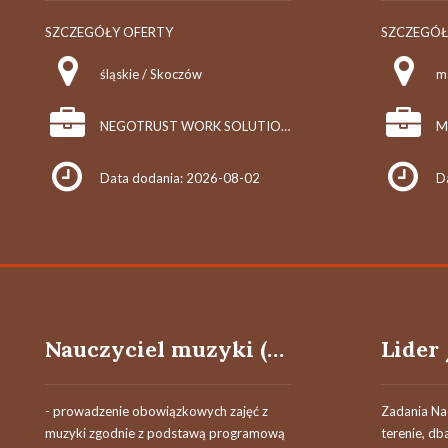
SZCZEGÓŁY OFERTY
SZCZEGÓŁ
śląskie / Skoczów
m
NEGOTRUST WORK SOLUTIONS SP. Z O.O.
M
Data dodania: 2026-08-02
D
Nauczyciel muzyki (k/m)
- prowadzenie obowiązkowych zajęć z
Zadania Na
muzyki zgodnie z podstawą programową
terenie, db