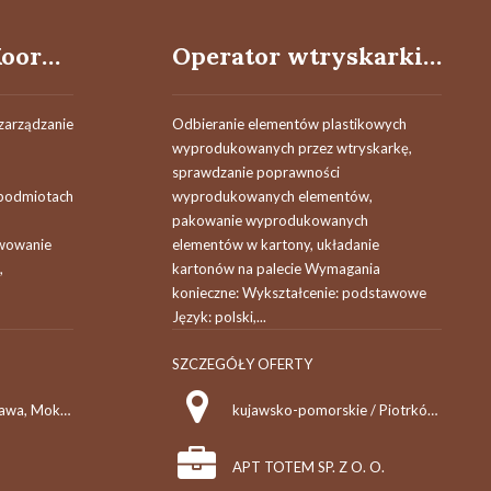
Koordynator / Koordynatorka ds. Operacyjnych i Administracji Biznesowej
Operator wtryskarki (k/m)
zarządzanie
Odbieranie elementów plastikowych
wyprodukowanych przez wtryskarkę,
sprawdzanie poprawności
 podmiotach
wyprodukowanych elementów,
pakowanie wyprodukowanych
kwowanie
elementów w kartony, układanie
,
kartonów na palecie Wymagania
konieczne: Wykształcenie: podstawowe
Język: polski,...
SZCZEGÓŁY OFERTY
mazowieckie / Warszawa, Mokotów
kujawsko-pomorskie / Piotrków Kujawski
APT TOTEM SP. Z O. O.