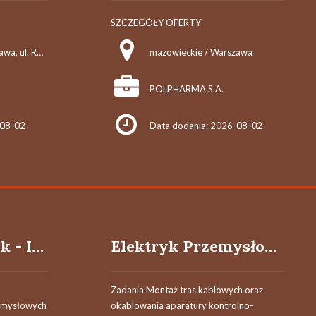
SZCZEGÓŁY OFERTY
mazowieckie / Warszawa, ul. Rodziny Hiszpańskich 8
mazowieckie / Warszawa
POLPHARMA S.A.
-08-02
Data dodania: 2026-08-02
Monter Mechanik - Instalator / Monterka Mechaniczka
Elektryk Przemysłowy / Elektryczka Przemysłowa
Zadania Montaż tras kablowych oraz
emysłowych
okablowania aparatury kontrolno-