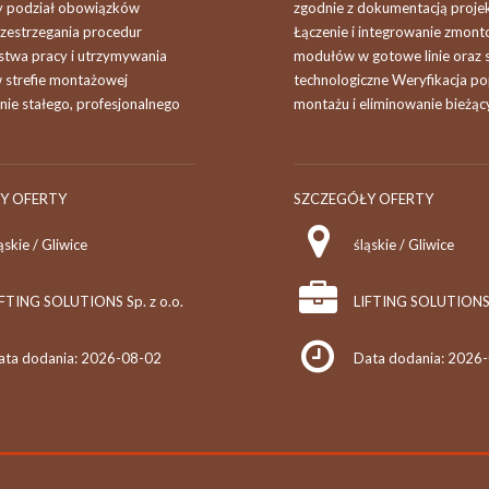
y podział obowiązków
zgodnie z dokumentacją proj
rzestrzegania procedur
Łączenie i integrowanie zmon
stwa pracy i utrzymywania
modułów w gotowe linie oraz
 strefie montażowej
technologiczne Weryfikacja p
ie stałego, profesjonalnego
montażu i eliminowanie bieżący
Y OFERTY
SZCZEGÓŁY OFERTY
ąskie / Gliwice
śląskie / Gliwice
IFTING SOLUTIONS Sp. z o.o.
LIFTING SOLUTIONS S
ata dodania: 2026-08-02
Data dodania: 2026