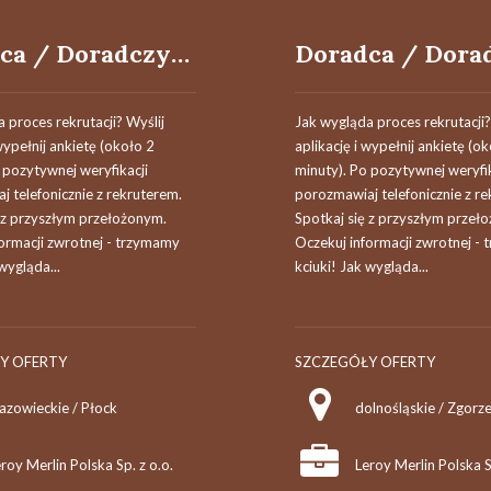
Doradca / Doradczyni klienta
 proces rekrutacji? Wyślij
Jak wygląda proces rekrutacji?
 wypełnij ankietę (około 2
aplikację i wypełnij ankietę (o
 pozytywnej weryfikacji
minuty). Po pozytywnej weryfik
 telefonicznie z rekruterem.
porozmawiaj telefonicznie z r
 z przyszłym przełożonym.
Spotkaj się z przyszłym przeł
ormacji zwrotnej - trzymamy
Oczekuj informacji zwrotnej -
wygląda...
kciuki! Jak wygląda...
Y OFERTY
SZCZEGÓŁY OFERTY
azowieckie / Płock
dolnośląskie / Zgorze
roy Merlin Polska Sp. z o.o.
Leroy Merlin Polska S