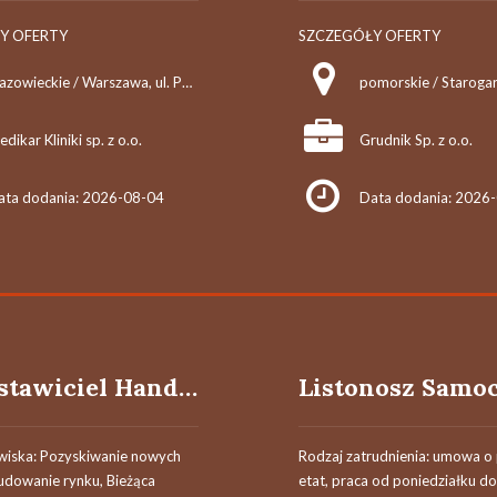
Y OFERTY
SZCZEGÓŁY OFERTY
mazowieckie / Warszawa, ul. Puławska 120/124
pomorskie / Staroga
dikar Kliniki sp. z o.o.
Grudnik Sp. z o.o.
ata dodania: 2026-08-04
Data dodania: 2026
Przedstawiciel Handlowy
wiska: Pozyskiwanie nowych
Rodzaj zatrudnienia: umowa o 
udowanie rynku, Bieżąca
etat, praca od poniedziałku do