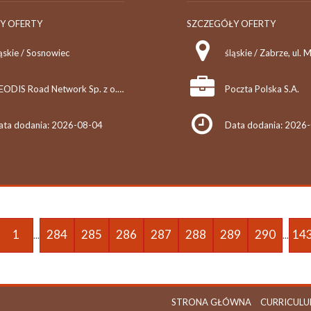
Y OFERTY
SZCZEGÓŁY OFERTY
ąskie / Sosnowiec
GEODIS Road Network Sp. z o.o.
Poczta Polska S.A.
ata dodania: 2026-08-04
Data dodania: 2026
1
284
285
286
287
288
289
290
14
...
...
STRONA GŁÓWNA
CURRICULU