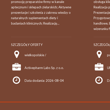
promocję preparatów firmy w kanale
obsługa kli
aptecznym i sklepach zielarskich; Aktywne
Realizacja
prezentacje i szkolenia z zakresu wiedzy o
Prezentacj
naturalnych suplementach diety i
Przygotowyw
badaniach klinicznych; Realizację...
handlowe,
wizerunku f
SZCZEGÓŁY OFERTY
SZCZEGÓŁ
wielkopolskie /
po
Activepharm Labs Sp. z o.o.
U
Data dodania: 2026-08-04
D