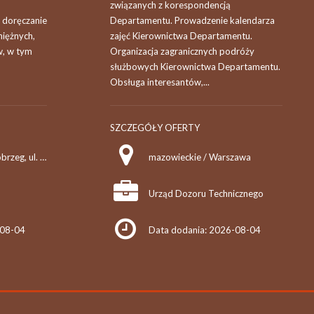
związanych z korespondencją
 doręczanie
Departamentu. Prowadzenie kalendarza
niężnych,
zajęć Kierownictwa Departamentu.
w, w tym
Organizacja zagranicznych podróży
służbowych Kierownictwa Departamentu.
Obsługa interesantów,...
SZCZEGÓŁY OFERTY
podkarpackie / Tarnobrzeg, ul. Sokoła 3A
mazowieckie / Warszawa
Urząd Dozoru Technicznego
-08-04
Data dodania: 2026-08-04