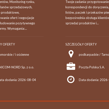
entów, Monitoring rynku,
Twoje zadania: przygotowanie
 planów sprzedażowych,
korespondencji do doręczenia,
e produktowe,
listów, paczek i przekazów pie
anie ofert i negocjacje
bezpośrednia obsługa klientó
 Budowanie pozytywnego
sprzedaż produktów i...
irmy. Wymagania:...
Y OFERTY
SZCZEGÓŁY OFERTY
morskie / i ościenne
NICOM-NORD Sp. z o.o.
Poczta Polska S.A.
ata dodania: 2026-08-04
Data dodania: 2026