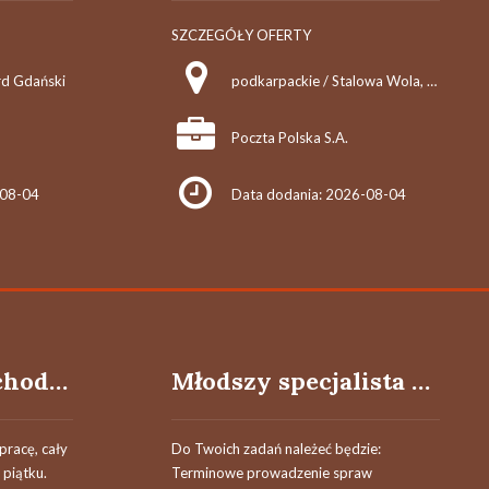
SZCZEGÓŁY OFERTY
rd Gdański
podkarpackie / Stalowa Wola, ul. Księdza Jerzego Popiełuszki 18
Poczta Polska S.A.
-08-04
Data dodania: 2026-08-04
Listonosz Samochodowy / Listonoszka Samochoodowa
Młodszy specjalista / Młodsza specjalistka ds. planowania i organizacji pracy
pracę, cały
Do Twoich zadań należeć będzie:
 piątku.
Terminowe prowadzenie spraw