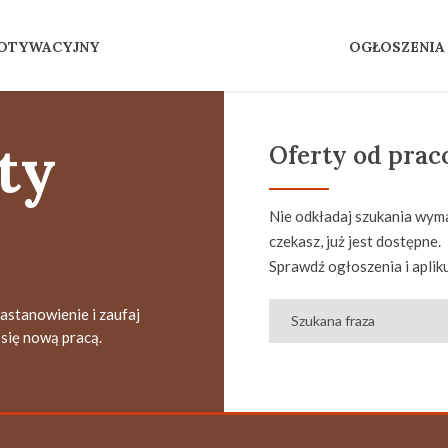
MOTYWACYJNY
OGŁOSZENIA
ty
Oferty od pra
Nie odkładaj szukania wyma
czekasz, już jest dostępne.
Sprawdź ogłoszenia i apliku
zastanowienie i zaufaj
się nową pracą.