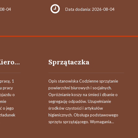
-08-04
Data dodania: 2026-08-04
Kierowczyni / Kierowca Samochodu pow. 3,5 Tony
Sprzątaczka
pracę, 1
Opis stanowiska Codzienne sprzątanie
u pracy
powierzchni biurowych i socjalnych.
ojazdu o
Opróżnianie koszy na śmieci i dbanie o
enie
segregację odpadów. Uzupełnianie
ć o jego
środków czystości i artykułów
ozładunek
higienicznych. Obsługa podstawowego
.
sprzętu sprzątającego. Wymagania...