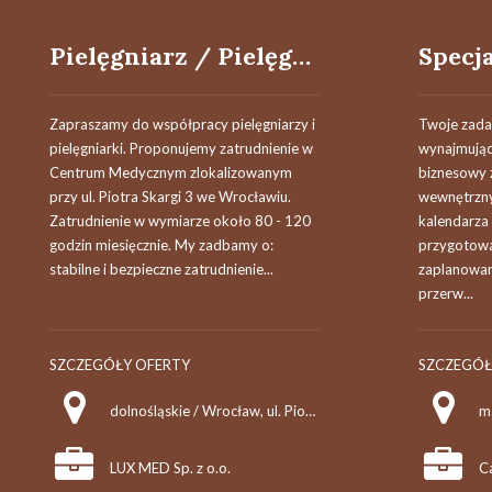
Pielęgniarz / Pielęgniarka
Zapraszamy do współpracy pielęgniarzy i
Twoje zadan
pielęgniarki. Proponujemy zatrudnienie w
wynajmujący
Centrum Medycznym zlokalizowanym
biznesowy z
przy ul. Piotra Skargi 3 we Wrocławiu.
wewnętrzny
Zatrudnienie w wymiarze około 80 - 120
kalendarza 
godzin miesięcznie. My zadbamy o:
przygotowa
stabilne i bezpieczne zatrudnienie...
zaplanowan
przerw...
SZCZEGÓŁY OFERTY
SZCZEGÓŁ
dolnośląskie / Wrocław, ul. Piotra Skargi 3
m
LUX MED Sp. z o.o.
Ca