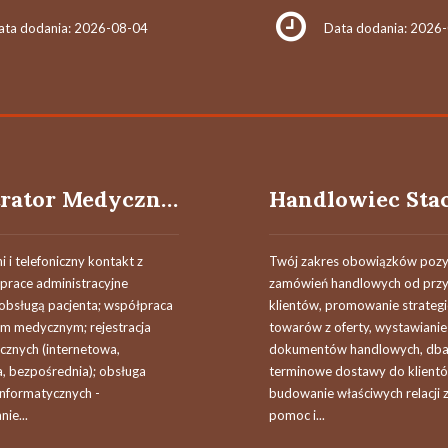
ata dodania: 2026-08-04
Data dodania: 2026
Rejestrator Medyczny / Rejestratorka Medyczna (K/M)
 i telefoniczny kontakt z
Twój zakres obowiązków pozy
 prace administracyjne
zamówień handlowych od przy
 obsługą pacjenta; współpraca
klientów, promowanie strateg
em medycznym; rejestracja
towarów z oferty, wystawianie
cznych (internetowa,
dokumentów handlowych, dba
a, bezpośrednia); obsługa
terminowe dostawy do klient
nformatycznych -
budowanie właściwych relacji z
ie...
pomoc i...