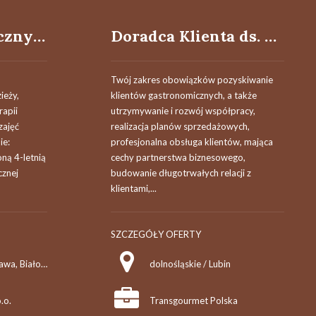
Psycholog kliniczny (ukończona specjalizacja z psychologii klinicznej) (K/M)
Doradca Klienta ds. HoReCa
Twój zakres obowiązków pozyskiwanie
ieży,
klientów gastronomicznych, a także
rapii
utrzymywanie i rozwój współpracy,
zajęć
realizacja planów sprzedażowych,
ie:
profesjonalna obsługa klientów, mająca
ną 4-letnią
cechy partnerstwa biznesowego,
cznej
budowanie długotrwałych relacji z
klientami,...
SZCZEGÓŁY OFERTY
mazowieckie / Warszawa, Białołęka, / Tarchomin
dolnośląskie / Lubin
.o.
Transgourmet Polska