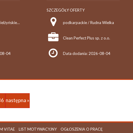
SZCZEGÓŁY OFERTY
śląskie / Zabrze, ul. Mielżyńskiego 5
podkarpackie / Rudna Wielka
Clean Perfect Plus sp. z o.o.
-08-04
Data dodania: 2026-08-04
36
następna »
M VITAE
LIST MOTYWACYJNY
OGŁOSZENIA O PRACĘ