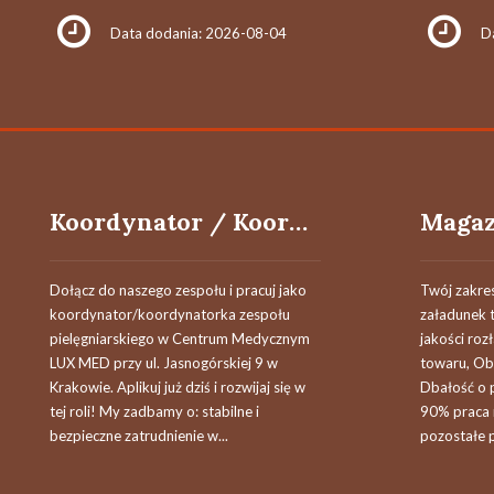
Data dodania: 2026-08-04
D
Koordynator / Koordynatorka Zespołu Pielęgniarskiego
Dołącz do naszego zespołu i pracuj jako
Twój zakre
koordynator/koordynatorka zespołu
załadunek 
pielęgniarskiego w Centrum Medycznym
jakości ro
LUX MED przy ul. Jasnogórskiej 9 w
towaru, Ob
Krakowie. Aplikuj już dziś i rozwijaj się w
Dbałość o 
tej roli! My zadbamy o: stabilne i
90% praca
bezpieczne zatrudnienie w...
pozostałe 