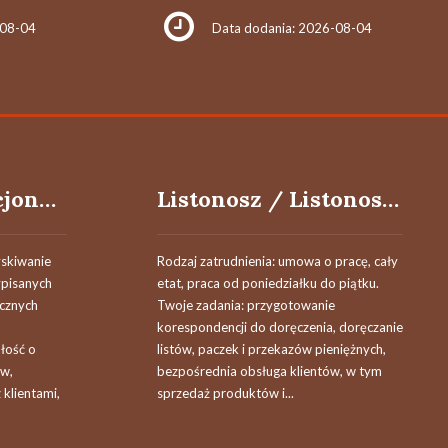
-08-04
Data dodania: 2026-08-04
Handlowiec Stacjonarny
Listonosz / Listonoszka
skiwanie
Rodzaj zatrudnienia: umowa o pracę, cały
pisanych
etat, praca od poniedziałku do piątku.
icznych
Twoje zadania: przygotowanie
korespondencji do doręczenia, doręczanie
łość o
listów, paczek i przekazów pieniężnych,
ów,
bezpośrednia obsługa klientów, w tym
 klientami,
sprzedaż produktów i...