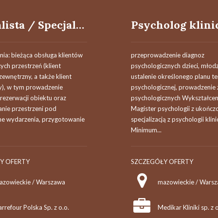
Specjalista / Specjalistka ds. Eventów i Zarządzania Centrum Smak Kariery (przestrzeń konferencyjno-eventowa)​
ia: bieżąca obsługa klientów
przeprowadzenie diagnoz
ch przestrzeń (klient
psychologicznych dzieci, młodz
ewnętrzny, a także klient
ustalenie określonego planu te
), w tym prowadzenie
psychologicznej, prowadzenie 
rezerwacji obiektu oraz
psychologicznych Wykształcen
nie przestrzeni pod
Magister psychologii z ukończo
e wydarzenia, przygotowanie
specjalizacją z psychologii klini
Minimum...
Y OFERTY
SZCZEGÓŁY OFERTY
azowieckie / Warszawa
rrefour Polska Sp. z o.o.
Medikar Kliniki sp. z o