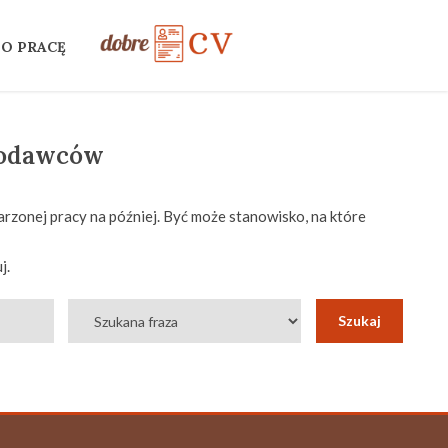
 O PRACĘ
codawców
rzonej pracy na później. Być może stanowisko, na które
j.