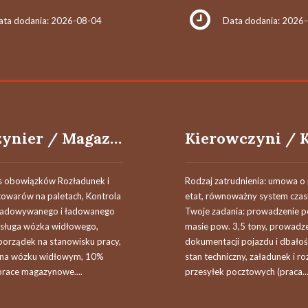
ata dodania: 2026-08-04
Data dodania: 2026
Magazynier / Magazynierka
s obowiązków Rozładunek i
Rodzaj zatrudnienia: umowa o 
towarów na paletach, Kontrola
etat, równoważny system czas
zładowywanego i ładowanego
Twoje zadania: prowadzenie p
sługa wózka widłowego,
masie pow. 3,5 tony, prowadz
porządek na stanowisku pracy,
dokumentacji pojazdu i dbałoś
 na wózku widłowym, 10%
stan techniczny, załadunek i r
prace magazynowe....
przesyłek pocztowych (praca..