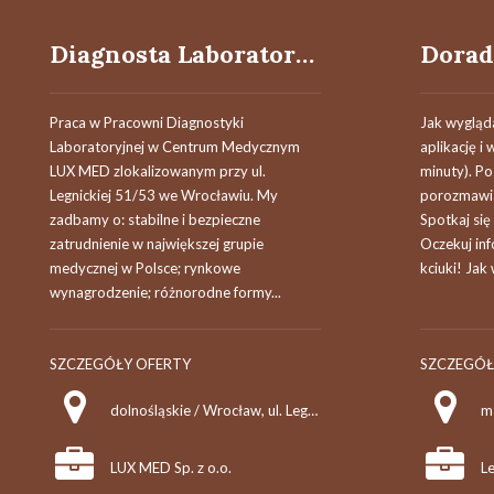
Diagnosta Laboratoryjny / Diagnostka Laboratoryjna
Praca w Pracowni Diagnostyki
Jak wygląda
Laboratoryjnej w Centrum Medycznym
aplikację i
LUX MED zlokalizowanym przy ul.
minuty). Po
Legnickiej 51/53 we Wrocławiu. My
porozmawiaj
zadbamy o: stabilne i bezpieczne
Spotkaj się
zatrudnienie w największej grupie
Oczekuj inf
medycznej w Polsce; rynkowe
kciuki! Jak 
wynagrodzenie; różnorodne formy...
SZCZEGÓŁY OFERTY
SZCZEGÓŁ
dolnośląskie / Wrocław, ul. Legnicka 51/53
m
LUX MED Sp. z o.o.
Le