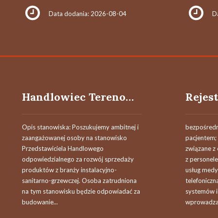
Data dodania: 2026-08-04
D
Handlowiec Terenowy
Opis stanowiska: Poszukujemy ambitnej i
bezpośredni
zaangażowanej osoby na stanowisko
pacjentem;
Przedstawiciela Handlowego
związane z
odpowiedzialnego za rozwój sprzedaży
z personel
produktów z branży instalacyjno-
usług medy
sanitarno-grzewczej. Osoba zatrudniona
telefoniczn
na tym stanowisku będzie odpowiadać za
systemów i
budowanie...
wprowadzan