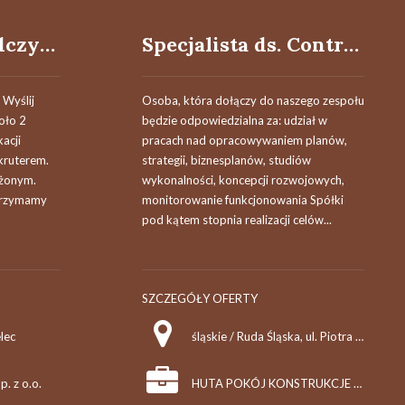
Doradca / Doradczyni klienta
Specjalista ds. Controllingu Kobieta / Mężczyzna
 Wyślij
Osoba, która dołączy do naszego zespołu
koło 2
będzie odpowiedzialna za: udział w
acji
pracach nad opracowywaniem planów,
ekruterem.
strategii, biznesplanów, studiów
ożonym.
wykonalności, koncepcji rozwojowych,
 trzymamy
monitorowanie funkcjonowania Spółki
pod kątem stopnia realizacji celów...
SZCZEGÓŁY OFERTY
lec
śląskie / Ruda Śląska, ul. Piotra Niedurnego 56
p. z o.o.
HUTA POKÓJ KONSTRUKCJE Sp. z o.o.