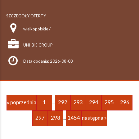
SZCZEGÓŁY OFERTY
wielkopolskie /
UNI-BIS GROUP
Data dodania: 2026-08-03
« poprzednia
1
292
293
294
295
296
...
297
298
1454
następna »
...