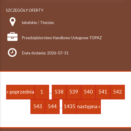
SZCZEGÓŁY OFERTY
lubelskie / Tłuściec
Przedsiębiorstwo Handlowo Usługowe TOPAZ
Data dodania: 2026-07-31
« poprzednia
1
538
539
540
541
542
...
543
544
1435
następna »
...