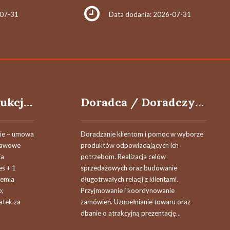
-07-31
Data dodania: 2026-07-31
Pracownik Produkcji / Operator procesów (suszenie, wypalanie)
Doradca / Doradczyni klienta
nie – umowa
Doradzanie klientom i pomoc w wyborze
stawowe
produktów odpowiadających ich
ia
potrzebom. Realizacja celów
eś + 1
sprzedażowych oraz budowanie
remia
długotrwałych relacji z klientami.
o;
Przyjmowanie i koordynowanie
atek za
zamówień. Uzupełnianie towaru oraz
dbanie o atrakcyjną prezentację...