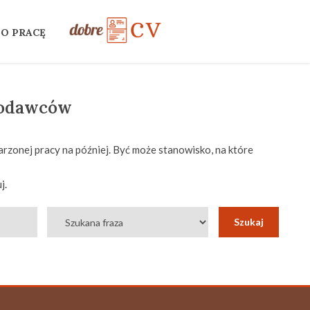
 O PRACĘ
codawców
rzonej pracy na później. Być może stanowisko, na które
j.