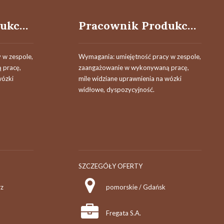
Pracownik Produkcyjny
Pracownik Produkcyjny
 w zespole,
Wymagania: umiejętność pracy w zespole,
 pracę,
zaangażowanie w wykonywaną pracę,
wózki
mile widziane uprawnienia na wózki
widłowe, dyspozycyjność.
SZCZEGÓŁY OFERTY
rz
pomorskie / Gdańsk
Fregata S.A.