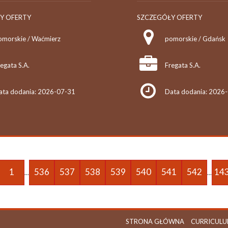
Y OFERTY
SZCZEGÓŁY OFERTY
omorskie / Waćmierz
pomorskie / Gdańsk
egata S.A.
Fregata S.A.
ata dodania: 2026-07-31
Data dodania: 2026
1
536
537
538
539
540
541
542
14
...
...
STRONA GŁÓWNA
CURRICULU