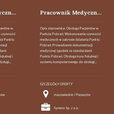
Pracownik Medyczny (k/m)
Pracownik Medyczny (k/m)
jentów w
Opis stanowiska: Obsługa Pacjentów w
 czynności
Punkcie Pobrań; Wykonywanie czynności
nia Punktu
medycznych w zakresie działania Punktu
tacji
Pobrań; Prowadzenie dokumentacji
dami
medycznej zgodnie ze standardami
skalnej i
Punktu Pobrań; Obsługa kasy fiskalnej i
sługi...
systemu komputerowego do obsługi...
SZCZEGÓŁY OFERTY
ków
mazowieckie / Piaseczno
Synevo Sp. z o.o.