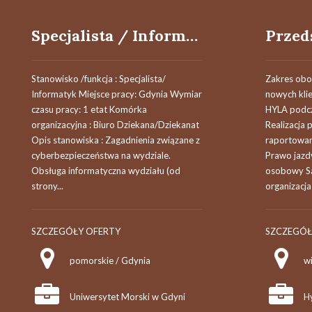
Specjalista / Informatyk - Biuro Dziekana / Dziekanat
Stanowisko /funkcja : Specjalista/
Zakres obo
Informatyk Miejsce pracy: Gdynia Wymiar
nowych kli
czasu pracy: 1 etat Komórka
HYLA podcz
organizacyjna : Biuro Dziekana/Dziekanat
Realizacja
Opis stanowiska : Zagadnienia związane z
raportowa
cyberbezpieczeństwa na wydziale.
Prawo jazd
Obsługa informatyczna wydziału (od
osobowy Sa
strony...
organizacja 
SZCZEGÓŁY OFERTY
SZCZEGÓŁ
pomorskie / Gdynia
w
Uniwersytet Morski w Gdyni
Hy