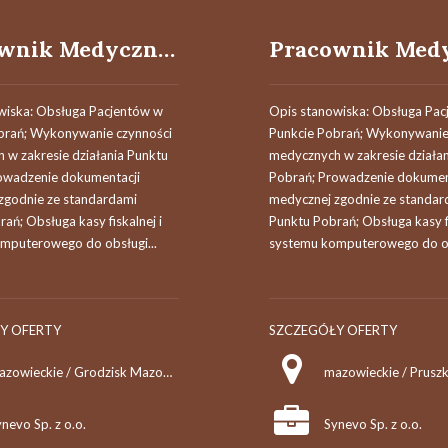
Pracownik Medyczny (k/m)
wiska: Obsługa Pacjentów w
Opis stanowiska: Obsługa Pac
brań; Wykonywanie czynności
Punkcie Pobrań; Wykonywanie
 w zakresie działania Punktu
medycznych w zakresie działa
owadzenie dokumentacji
Pobrań; Prowadzenie dokumen
zgodnie ze standardami
medycznej zgodnie ze standar
ań; Obsługa kasy fiskalnej i
Punktu Pobrań; Obsługa kasy fi
mputerowego do obsługi...
systemu komputerowego do ob
Y OFERTY
SZCZEGÓŁY OFERTY
mazowieckie / Grodzisk Mazowiecki
mazowieckie / Prusz
nevo Sp. z o.o.
Synevo Sp. z o.o.