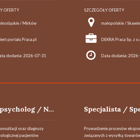
Y OFERTY
SZCZEGÓŁY OFERTY
olnośląskie / Mirków
małopolskie / Skawi
ient portalu Praca.pl
DEKRA Praca Sp. z o.
ata dodania: 2026-07-31
Data dodania: 2026
Neuropsycholog / Neuropsycholożka
konsultacji oraz diagnozy
Prowadzenie procesów ekspo
ologicznej pacjentów
związanych z wysyłką towarów