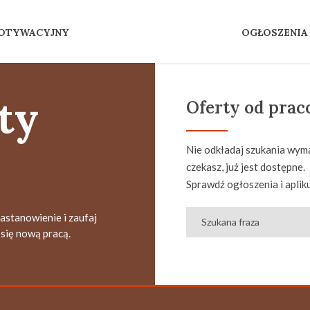
MOTYWACYJNY
OGŁOSZENIA
ty
Oferty od pra
Nie odkładaj szukania wyma
czekasz, już jest dostępne.
Sprawdź ogłoszenia i apliku
zastanowienie i zaufaj
się nową pracą.