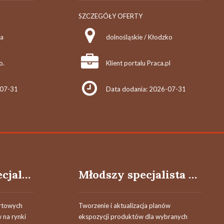
SZCZEGÓŁY OFERTY
na
dolnośląskie / Kłodzko
o.
Klient portalu Praca.pl
-07-31
Data dodania: 2026-07-31
Specjalista / Specjalistka ds. Handlu Międzynarodowego
Młodszy specjalista / Młodsza specjalistka ds. zarządzania kategorią
rtowych
Tworzenie i aktualizacja planów
 na rynki
ekspozycji produktów dla wybranych