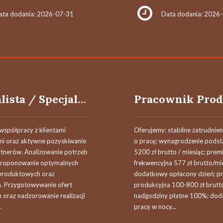
ata dodania: 2026-07-31
Data dodania: 2026
Specjalista / Specjalistka ds. Obsługi Klienta Biznesowego
współpracy z klientami
Oferujemy: stabilne zatrudnie
i oraz aktywne pozyskiwanie
o pracę; wynagrodzenie pod
tnerów. Analizowanie potrzeb
5200 zł brutto / miesiąc; prem
 proponowanie optymalnych
frekwencyjna 577 zł brutto/mi
produktowych oraz
dodatkowy opłacony dzień; p
. Przygotowywanie ofert
produkcyjna 100-800 zł brutt
 oraz nadzorowanie realizacji
nadgodziny płatne 100%; dod
.
pracę w nocy...