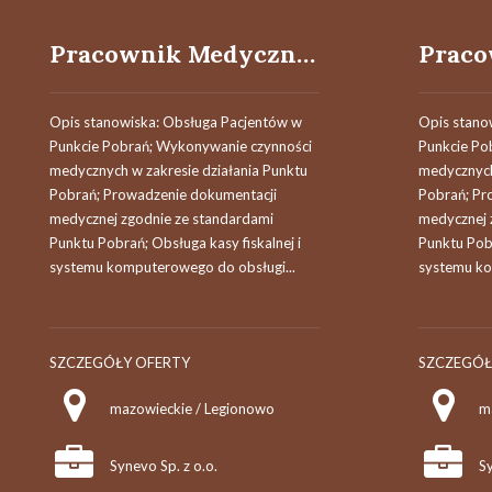
Pracownik Medyczny (k/m)
Opis stanowiska: Obsługa Pacjentów w
Opis stano
Punkcie Pobrań; Wykonywanie czynności
Punkcie Po
medycznych w zakresie działania Punktu
medycznych
Pobrań; Prowadzenie dokumentacji
Pobrań; Pr
medycznej zgodnie ze standardami
medycznej 
Punktu Pobrań; Obsługa kasy fiskalnej i
Punktu Pobr
systemu komputerowego do obsługi...
systemu ko
SZCZEGÓŁY OFERTY
SZCZEGÓŁ
mazowieckie / Legionowo
Synevo Sp. z o.o.
Sy