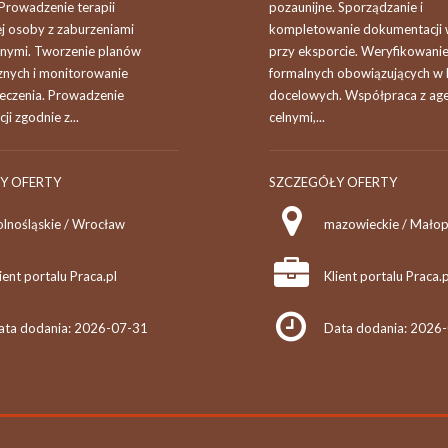
Prowadzenie terapii
pozaunijne. Sporządzanie i
j osoby z zaburzeniami
kompletowanie dokumentacji
znymi. Tworzenie planów
przy eksporcie. Weryfikowan
znych i monitorowanie
formalnych obowiązujących w 
eczenia. Prowadzenie
docelowych. Współpraca z ag
i zgodnie z...
celnymi,...
Y OFERTY
SZCZEGÓŁY OFERTY
olnośląskie / Wrocław
mazowieckie / Małop
ient portalu Praca.pl
Klient portalu Praca.p
ata dodania: 2026-07-31
Data dodania: 2026