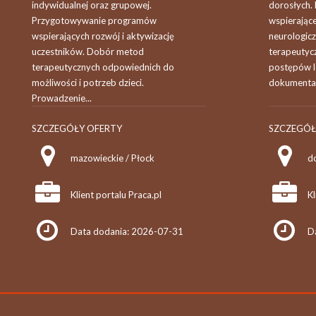
indywidualnej oraz grupowej.
dorosłych. 
Przygotowywanie programów
wspierające
wspierających rozwój i aktywizację
neurologic
uczestników. Dobór metod
terapeutyc
terapeutycznych odpowiednich do
postępów l
możliwości i potrzeb dzieci.
dokumentacj
Prowadzenie...
SZCZEGÓŁY OFERTY
SZCZEGÓŁ
mazowieckie / Płock
d
Klient portalu Praca.pl
Kl
Data dodania: 2026-07-31
D