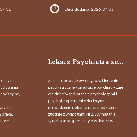
-07-31
Data dodania: 2026-07-31
Lekarz Psychiatra ze specjalizacją dziecięcą (K/M)
pracy na
Zakres obowiązków diagnoza i leczenie
 budowania
psychiatryczne konsultacje psychiatryczne
egocjacyjne,
dla dzieci współpraca z psychologami i
-
psychoterapeutami dziecięcymi
wnych,
prowadzenie dokumentacji medycznej
 pracę.
zgodnie z wymogami NFZ Wymagania
jność.
tytuł lekarza specjalisty psychiatrii w...