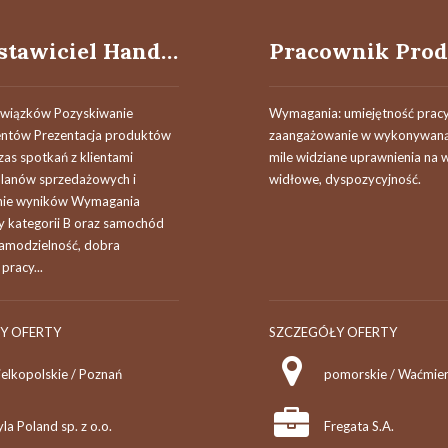
Przedstawiciel Handlowy
wiązków Pozyskiwanie
Wymagania: umiejętność pracy
entów Prezentacja produktów
zaangażowanie w wykonywaną
as spotkań z klientami
mile widziane uprawnienia na 
 planów sprzedażowych i
widłowe, dyspozycyjność.
nie wyników Wymagania
y kategorii B oraz samochód
modzielność, dobra
pracy...
Y OFERTY
SZCZEGÓŁY OFERTY
ielkopolskie / Poznań
pomorskie / Waćmie
la Poland sp. z o.o.
Fregata S.A.