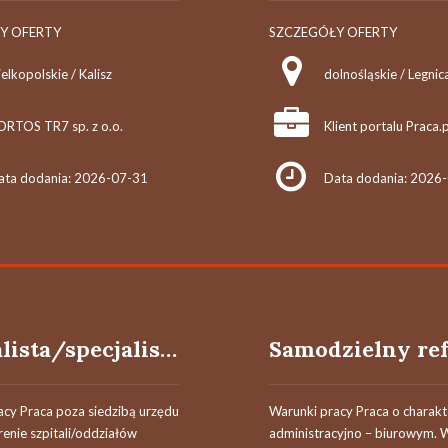
Y OFERTY
SZCZEGÓŁY OFERTY
elkopolskie / Kalisz
dolnośląskie / Legnic
ORTOS TR7 sp. z o.o.
Klient portalu Praca.p
ata dodania: 2026-07-31
Data dodania: 2026
Specjalista/specjalistka
acy Praca poza siedzibą urzędu
Warunki pracy Praca o charakt
renie szpitali/oddziałów
administracyjno – biurowym. 