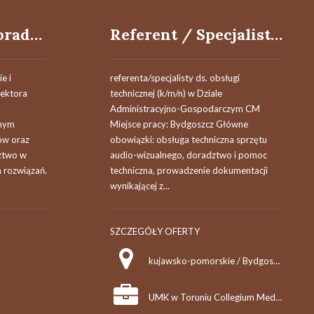
Doradczyni / Doradca Techniczno-Handlowy
Referent / Specjalista ds. obsługi technicznej (k/m/n) w Dziale Administracyjno-Gospodarczym CM
e i
referenta/specjalisty ds. obsługi
 sektora
technicznej (k/m/n) w Dziale
Administracyjno-Gospodarczym CM
onym
Miejsce pracy: Bydgoszcz Główne
tów oraz
obowiązki: obsługa techniczna sprzętu
ztwo w
audio-wizualnego, doradztwo i pomoc
 rozwiązań.
techniczna, prowadzenie dokumentacji
wynikającej z...
SZCZEGÓŁY OFERTY
kujawsko-pomorskie / Bydgoszcz
UMK w Toruniu Collegium Medicum im. Ludwika Rydygiera