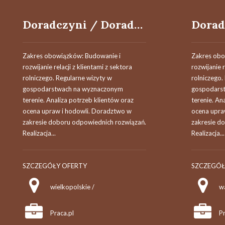
Doradczyni / Doradca Techniczno-Handlowy
Zakres obowiązków: Budowanie i
Zakres obo
rozwijanie relacji z klientami z sektora
rozwijanie r
rolniczego. Regularne wizyty w
rolniczego.
gospodarstwach na wyznaczonym
gospodars
terenie. Analiza potrzeb klientów oraz
terenie. An
ocena upraw i hodowli. Doradztwo w
ocena upra
zakresie doboru odpowiednich rozwiązań.
zakresie d
Realizacja...
Realizacja...
SZCZEGÓŁY OFERTY
SZCZEGÓŁ
wielkopolskie /
w
Praca.pl
Pr