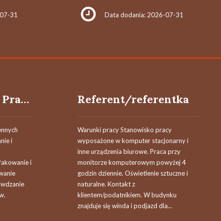
-07-31
Data dodania: 2026-07-31
Pracowniczka / Pracownik magazynu z uprawnieniami UDT (M/K)
Referent/referentka
ennych
Warunki pracy Stanowisko pracy
ie i
wyposażone w komputer stacjonarny i
inne urządzenia biurowe. Praca przy
akowanie i
monitorze komputerowym powyżej 4
wanie
godzin dziennie. Oświetlenie sztuczne i
rawdzanie
naturalne. Kontakt z
w.
klientem/podatnikiem. W budynku
znajduje się winda i podjazd dla...