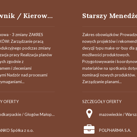
Kierownik / Kierowniczka zmiany produkcji
nowa - 3 zmiany ZAKRES
Zakres obowiązków: Prowadze
W: Zarządzanie pracą
nowych projektów i rekomen
odukcyjnego podczas zmiany
decyzji typu make-or-buy dla 
zacja pracy Realizacja planów
możliwości produktowych.
ych zgodnie z
Przygotowywanie i koordyno
mem i zleceniami
materiałów na spotkania doty
ymi Nadzór nad procesami
nominacji nowych produktów.
wymaganiami...
Zarządzanie planami...
Y OFERTY
SZCZEGÓŁY OFERTY
podkarpackie / Głogów Małopolski
ANKO Spółka z o.o.
POLPHARMA S.A.