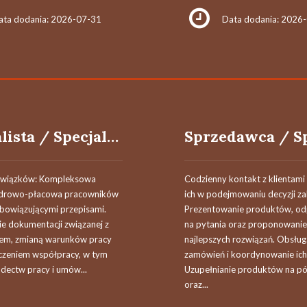
ata dodania: 2026-07-31
Data dodania: 2026
Specjalista / Specjalistka ds. Personalnych i Płac (M/K/N)
owiązków: Kompleksowa
Codzienny kontakt z klientami 
adrowo-płacowa pracowników
ich w podejmowaniu decyzji z
obowiązującymi przepisami.
Prezentowanie produktów, o
e dokumentacji związanej z
na pytania oraz proponowanie
iem, zmianą warunków pracy
najlepszych rozwiązań. Obsług
czeniem współpracy, w tym
zamówień i koordynowanie ich r
dectw pracy i umów...
Uzupełnianie produktów na p
oraz...