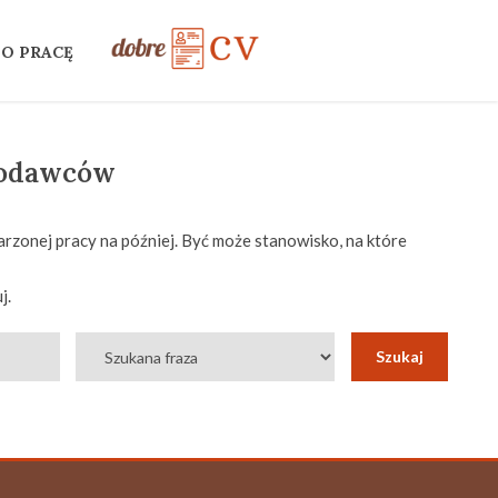
 O PRACĘ
codawców
rzonej pracy na później. Być może stanowisko, na które
j.