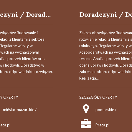
Doradczyni / Doradca Techniczno-Handlowy
wiązków: Budowanie i
Zakres obowiązków: Budowani
elacji z klientami z sektora
rozwijanie relacji z klientami z
 Regularne wizyty w
rolniczego. Regularne wizyty w
twach na wyznaczonym
gospodarstwach na wyznacz
aliza potrzeb klientów oraz
terenie. Analiza potrzeb klien
w i hodowli. Doradztwo w
ocena upraw i hodowli. Dorad
oboru odpowiednich rozwiązań.
zakresie doboru odpowiednich
Realizacja...
Y OFERTY
SZCZEGÓŁY OFERTY
armińsko-mazurskie /
pomorskie /
aca.pl
Praca.pl