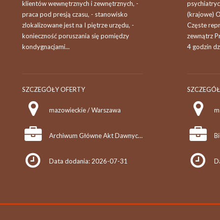
klientów wewnętrznych i zewnętrznych, -
psychiatry
praca pod presją czasu, - stanowisko
(krajowe) 
zlokalizowane jest na I piętrze urzędu, -
Częste rep
konieczność poruszania się pomiędzy
zewnątrz P
kondygnacjami...
4 godzin dz
SZCZEGÓŁY OFERTY
SZCZEGÓŁ
mazowieckie / Warszawa
m
Archiwum Główne Akt Dawnych w Warszawie
Data dodania: 2026-07-31
D