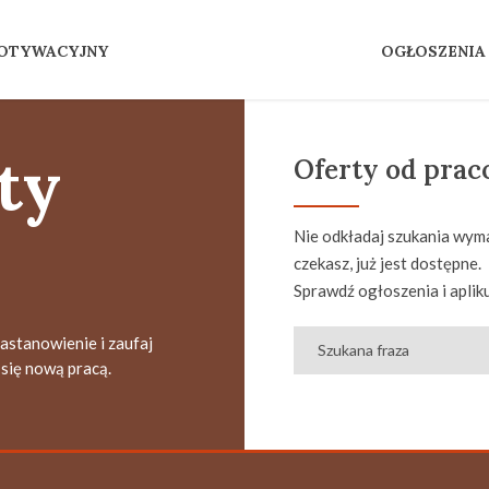
MOTYWACYJNY
OGŁOSZENIA
ty
Oferty od pra
Nie odkładaj szukania wyma
czekasz, już jest dostępne.
Sprawdź ogłoszenia i apliku
zastanowienie i zaufaj
się nową pracą.