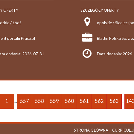
Y OFERTY
SZCZEGÓŁY OFERTY
dzkie / Łódź
ient portalu Praca.pl
Blattin Polska Sp. z o
ata dodania: 2026-07-31
Data dodania: 2026
1
557
558
559
560
561
562
563
14
...
...
STRONA GŁÓWNA
CURRICULU