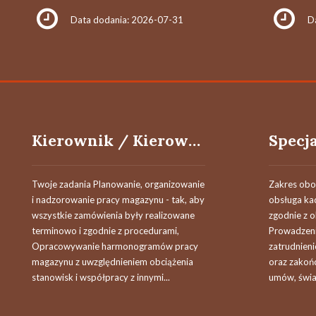
Data dodania: 2026-07-31
D
Kierownik / Kierowniczka Działu Przygotowania Produkcji
Twoje zadania Planowanie, organizowanie
Zakres ob
i nadzorowanie pracy magazynu - tak, aby
obsługa k
wszystkie zamówienia były realizowane
zgodnie z 
terminowo i zgodnie z procedurami,
Prowadzeni
Opracowywanie harmonogramów pracy
zatrudnien
magazynu z uwzględnieniem obciążenia
oraz zakoń
stanowisk i współpracy z innymi...
umów, świa