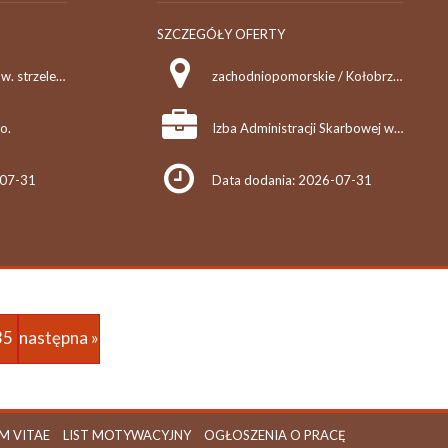
SZCZEGÓŁY OFERTY
opolskie / Siedlec (pow. strzelecki, gm. Izbicko), k/Izbicka
zachodniopomorskie / Kołobrzeg
.o.
Izba Administracji Skarbowej w Szczecinie
-07-31
Data dodania: 2026-07-31
35
następna »
M VITAE
LIST MOTYWACYJNY
OGŁOSZENIA O PRACĘ