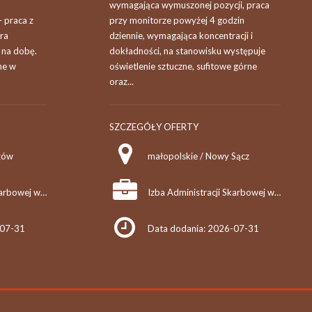
wymagająca wymuszonej pozycji, praca
– praca z
przy monitorze powyżej 4 godzin
ra
dziennie, wymagająca koncentracji i
 na dobę.
dokładności, na stanowisku występuje
ne w
oświetlenie sztuczne, sufitowe górne
oraz...
SZCZEGÓŁY OFERTY
zów
małopolskie / Nowy Sącz
Izba Administracji Skarbowej w Rzeszowie
Izba Administracji Skarbowej w Krakowie
-07-31
Data dodania: 2026-07-31