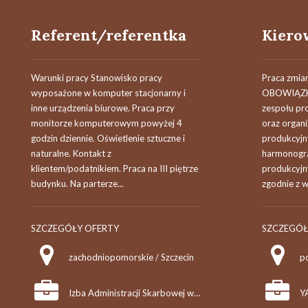
Referent/referentka
Warunki pracy Stanowisko pracy
Praca zmia
wyposażone w komputer stacjonarny i
OBOWIĄZKÓ
inne urządzenia biurowe. Praca przy
zespołu pr
monitorze komputerowym powyżej 4
oraz organi
godzin dziennie. Oświetlenie sztuczne i
produkcyjn
naturalne. Kontakt z
harmonogra
klientem/podatnikiem. Praca na III piętrze
produkcyjn
budynku. Na parterze...
zgodnie z 
SZCZEGÓŁY OFERTY
SZCZEGÓŁ
zachodniopomorskie / Szczecin
Izba Administracji Skarbowej w Szczecinie
Y