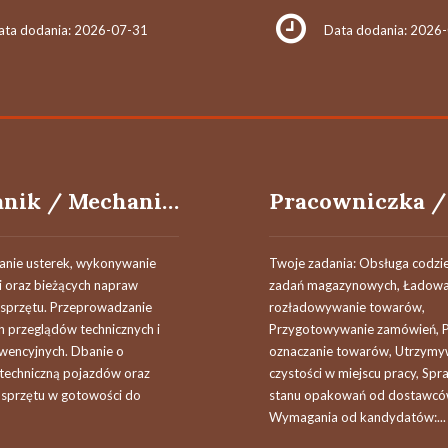
ata dodania: 2026-07-31
Data dodania: 2026
Mechanik / Mechaniczka
nie usterek, wykonywanie
Twoje zadania: Obsługa codzi
i oraz bieżących napraw
zadań magazynowych, Ładowan
 sprzętu. Przeprowadzanie
rozładowywanie towarów,
h przeglądów technicznych i
Przygotowywanie zamówień, P
ewencyjnych. Dbanie o
oznaczanie towarów, Utrzymy
techniczną pojazdów oraz
czystości w miejscu pracy, Sp
 sprzętu w gotowości do
stanu opakowań od dostawcó
Wymagania od kandydatów:...