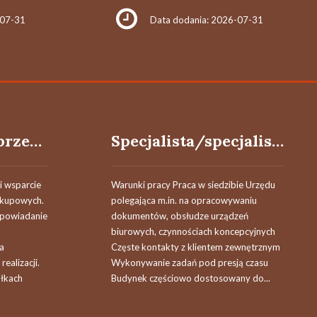
-07-31
Data dodania: 2026-07-31
Sprzedawca / Sprzedawczyni w markecie budowlanym
Specjalista/specjalistka
i wsparcie
Warunki pracy Praca w siedzibie Urzędu
akupowych.
polegająca m.in. na opracowywaniu
dpowiadanie
dokumentów, obsłudze urządzeń
biurowych, czynnościach koncepcyjnych
a
Częste kontakty z klientem zewnętrznym
ealizacji.
Wykonywanie zadań pod presją czasu
ółkach
Budynek częściowo dostosowany do...