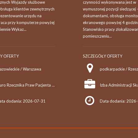
cznych Wyjazdy służbowe
czynności wykonywana jest w
Obsługa klientów zewnętrznych
wymuszonej pozycji siedzącej 
rezentowanie urzędu na
dokumentami, obsługa monito
raca przy komputerze powyżej
ekranowego powyżej 4 godzin
iennie Wykaz...
Stanowisko pracy zlokalizowa
pomieszczeniu...
Y OFERTY
SZCZEGÓŁY OFERTY
azowieckie / Warszawa
podkarpackie / Rzes
Biuro Rzecznika Praw Pacjenta w Warszawie
ata dodania: 2026-07-31
Data dodania: 2026