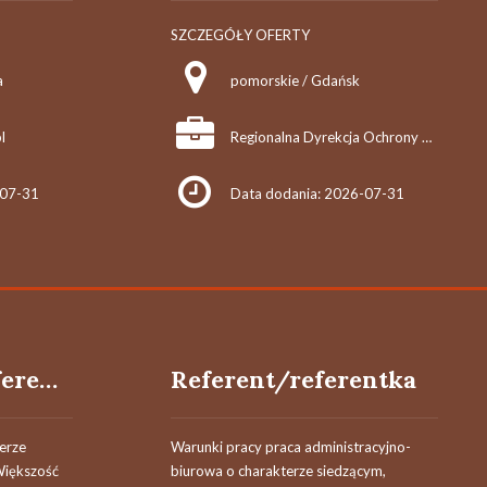
SZCZEGÓŁY OFERTY
a
pomorskie / Gdańsk
l
Regionalna Dyrekcja Ochrony Środowiska w Gdańsku
-07-31
Data dodania: 2026-07-31
Samodzielny referent/samodzielna referentka
Referent/referentka
erze
Warunki pracy praca administracyjno-
Większość
biurowa o charakterze siedzącym,