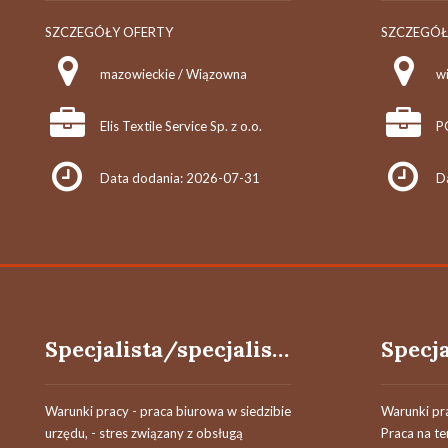
SZCZEGÓŁY OFERTY
SZCZEGÓŁ
mazowieckie / Wiązowna
wi
Elis Textile Service Sp. z o.o.
P
Data dodania: 2026-07-31
D
Specjalista/specjalistka
Warunki pracy - praca biurowa w siedzibie
Warunki pr
urzędu, - stres związany z obsługą
Praca na te