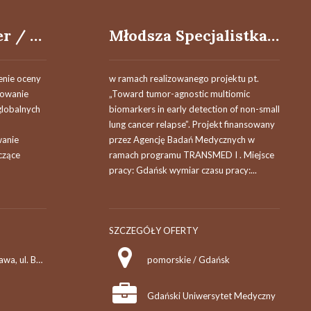
Starszy Menedżer / Starsza Menedżerka ds. Portfela Produktowego
Młodsza Specjalistka / Młodszy Specjalista ds. Analiz Bioinformatycznych
nie oceny
w ramach realizowanego projektu pt.
dowanie
„Toward tumor-agnostic multiomic
globalnych
biomarkers in early detection of non-small
lung cancer relapse”. Projekt finansowany
wanie
przez Agencję Badań Medycznych w
czące
ramach programu TRANSMED I . Miejsce
pracy: Gdańsk wymiar czasu pracy:...
SZCZEGÓŁY OFERTY
mazowieckie / Warszawa, ul. Bobrowiecka
pomorskie / Gdańsk
Gdański Uniwersytet Medyczny