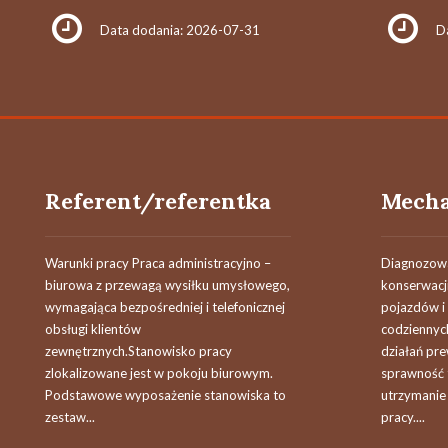
Data dodania: 2026-07-31
D
Referent/referentka
Warunki pracy Praca administracyjno –
Diagnozowa
biurowa z przewagą wysiłku umysłowego,
konserwacj
wymagająca bezpośredniej i telefonicznej
pojazdów i
obsługi klientów
codziennyc
zewnętrznych.Stanowisko pracy
działań pr
zlokalizowane jest w pokoju biurowym.
sprawność 
Podstawowe wyposażenie stanowiska to
utrzymanie
zestaw...
pracy....