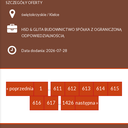
SZCZEGÓŁY OFERTY
świętokrzyskie / Kielce
HSD & GLITA BUDOWNICTWO SPÓŁKA Z OGRANICZONĄ
ODPOWIEDZIALNOŚCIĄ
Data dodania: 2026-07-28
« poprzednia
1
611
612
613
614
615
...
616
617
1426
następna »
...