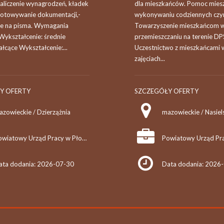
aliczenie wynagrodzeń, kładek
dla mieszkańców. Pomoc mie
gotowywanie dokumentacji,-
wykonywaniu codziennych czyn
e na pisma. Wymagania
Towarzyszenie mieszkańcom 
Wykształcenie: średnie
przemieszczaniu na terenie DP
łcące Wykształcenie:...
Uczestnictwo z mieszkańcami 
zajęciach...
Y OFERTY
SZCZEGÓŁY OFERTY
azowieckie / Dzierzążnia
mazowieckie / Nasiel
Powiatowy Urząd Pracy w Płońsku
ata dodania: 2026-07-30
Data dodania: 2026