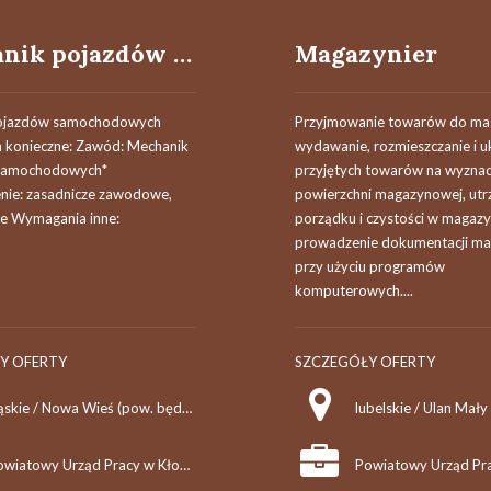
Mechanik pojazdów samochodowych
Magazynier
ojazdów samochodowych
Przyjmowanie towarów do mag
konieczne: Zawód: Mechanik
wydawanie, rozmieszczanie i u
samochodowych*
przyjętych towarów na wyzna
nie: zasadnicze zawodowe,
powierzchni magazynowej, ut
e Wymagania inne:
porządku i czystości w magazy
prowadzenie dokumentacji m
przy użyciu programów
komputerowych....
Y OFERTY
SZCZEGÓŁY OFERTY
śląskie / Nowa Wieś (pow. będziński, gm. Mierzęcice), Nowa Wieś
lubelskie / Ulan Mały
Powiatowy Urząd Pracy w Kłobucku