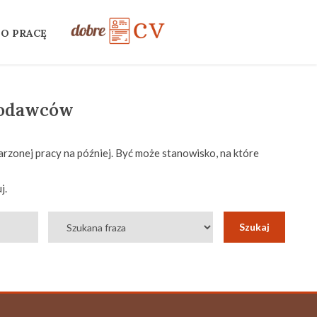
 O PRACĘ
codawców
rzonej pracy na później. Być może stanowisko, na które
j.