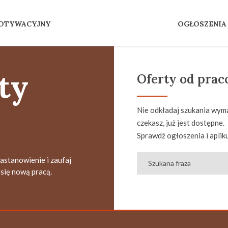
MOTYWACYJNY
OGŁOSZENIA
ty
Oferty od pra
Nie odkładaj szukania wyma
czekasz, już jest dostępne.
Sprawdź ogłoszenia i apliku
zastanowienie i zaufaj
się nową pracą.