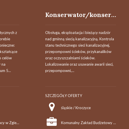
Konserwator/konserwatorka sieci kanalizacyjnej
ycznych z
Obsługa, eksploatacja i bieżący nadzór
brebie
nad gminną siecią kanalizacyjną. Kontrola
nieczne:
stanu technicznego sieci kanalizacyjnej,
kształcące
przepompowni ścieków, przykanalików
o celów
oraz oczyszczalniami ścieków.
y na
Lokalizowanie oraz usuwanie awarii sieci,
m 5...
przepompowni,...
SZCZEGÓŁY OFERTY
śląskie / Kroczyce
Powiatowy Urząd Pracy w Zgierzu
Komunalny Zakład Budżetowy w Kroczycach