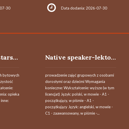
-07-30
Data dodania: 2026-07-30
Opiekun osoby starszej (k/m)
Native speaker-lektor języka angielskiego k/m
ch bytowych
prowadzenie zajęć grupowych z osobami
czystość
dorosłymi oraz dziećmi Wymagania
ałcenie:
konieczne: Wykształcenie: wyższe (w tym
nia: opieka
licencjat) Język: polski, w mowie - A1 -
inne:
początkujący, w piśmie - A1 -
początkujący Język: angielski, w mowie -
C1 - zaawansowany, w piśmie -...