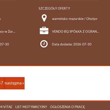
SZCZEGÓŁY OFERTY
s
warmińsko-mazurskie / Olsztyn
Powiatowy Urząd Pracy w Żurominie
VENDO BQ SPÓŁKA Z OGRANICZONĄ ODPOWIEDZIALNOŚCIĄ
-07-30
Data dodania: 2026-07-30
57
następna »
M VITAE
LIST MOTYWACYJNY
OGŁOSZENIA O PRACĘ