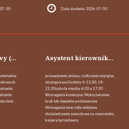
-07-30
Data dodania: 2026-07-30
Cieśla szalunkowy (k/m/x)
Asystent kierownika sklepu (k/m)
eteriałów
prowadzenie zmiany, rozliczanie utargów,
lunkowych
obsługa kasyGodziny 6-13:30, 14-
ałcenie:
21:30sobota między 6:30 a 17:30
łcenie:
Wymagania konieczne: Wykształcenie:
ia inne:
brak lub niepełne podstawowe
Wymagania inne: mile widziane
doświadczenie zawodowe na stanowisku
kasjera/sprzedawcy