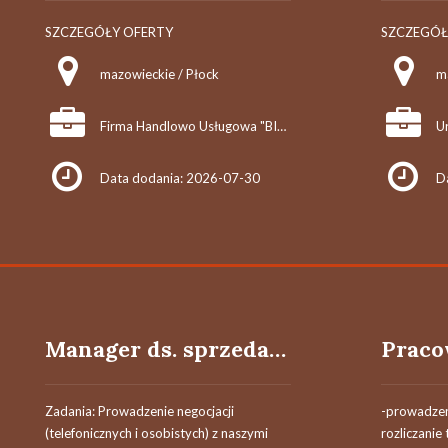
SZCZEGÓŁY OFERTY
SZCZEGÓŁ
mazowieckie / Płock
m
Firma Handlowo Usługowa "BIPOL" Jarosław Biernat
Data dodania: 2026-07-30
D
Manager ds. sprzedaży i rozwoju biznesu
Zadania: Prowadzenie negocjacji
-prowadzen
(telefonicznych i osobistych) z naszymi
rozliczanie