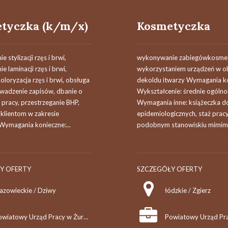
tyczka (k/m/x)
Kosmetyczka
 stylizacji rzęs i brwi,
wykonywanie zabiegówkosmet
 laminacji rzęs i brwi,
wykorzystaniem urządzeń w o
koloryzacja rzęs i brwi, obsługa
dekoldu itwarzy Wymagania ko
owadzenie zapisów, dbanie o
Wykształcenie: średnie ogólno
pracy, przestrzeganie BHP,
Wymagania inne: książeczka d
klientom w zakresie
epidemiologicznych, staż prac
 Wymagania konieczne:...
podobnym stanowiskiu mimimu
Y OFERTY
SZCZEGÓŁY OFERTY
azowieckie / Dziwy
łódzkie / Zgierz
Powiatowy Urząd Pracy w Żurominie