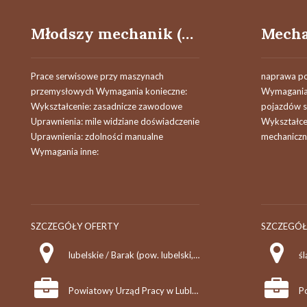
Młodszy mechanik (k/m/o)
Prace serwisowe przy maszynach
naprawa p
przemysłowych Wymagania konieczne:
Wymagania 
Wykształcenie: zasadnicze zawodowe
pojazdów 
Uprawnienia: mile widziane doświadczenie
Wykształce
Uprawnienia: zdolności manualne
mechaniczn
Wymagania inne:
SZCZEGÓŁY OFERTY
SZCZEGÓŁ
lubelskie / Barak (pow. lubelski, gm. Jastków), Barak
Powiatowy Urząd Pracy w Lublinie