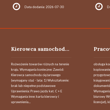
Data dodania: 2026-07-30
D
Kierowca samochodu ciężarowego (m/k)
Rożwożenie towarów różnych na terenie
obsługa ko
kraju. Wymagania konieczne: Zawód:
kopiowani
Kierowca samochodu ciężarowego
przygotow
(wymagany staż - lata: 1) Wykształcenie:
księgowani
brak lub niepełne podstawowe
dokumentó
Uprawnienia: Prawo jazdy kat. C + E
Wymagania 
Wymagania inne: karta kierowcy i
biurowy Wy
uprawnienia...
licencjat), k