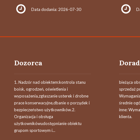
Data dodania: 2026-07-30
D
Dozorca
Dorad
1. Nadzór nad obiektem:kontrola stanu
bieżąca obs
boisk, ogrodzeń, oświetlenia i
sprzedaż 
wyposażenia,zgłaszanie usterek i drobne
Wymagania 
prace konserwacyjne,dbanie o porządek i
średnie og
bezpieczeństwo użytkowników.2.
inne: Wyma
Organizacja i obsługa
klienta.
użytkownikówudostępnianie obiektu
grupom sportowym i...