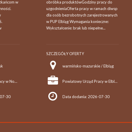
szkańcom w
obróbka produktówGodziny pracy do
ności.
uzgodnieniaOferta pracy w ramach diwsp
w
dla osób bezrobotnych zarejestrowanych
S.
w PUP Elbląg Wymagania konieczne:
w
Wykształcenie: brak lub niepełne...
SZCZEGÓŁY OFERTY
sk
warmińsko-mazurskie / Elbląg
Powiatowy Urząd Pracy w Nowym Dworze Mazowieckim
Powiatowy Urząd Pracy w Elblągu
-07-30
Data dodania: 2026-07-30