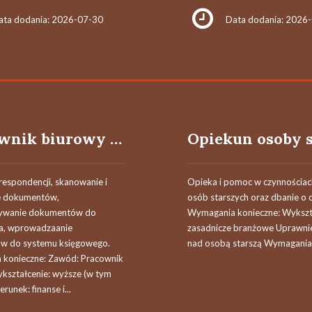
ata dodania: 2026-07-30
Data dodania: 2026
Pracownik biurowy k/m
respondencji, skanowanie i
Opieka i pomoc w czynnościa
e dokumentów,
osób starszych oraz dbanie o 
ywanie dokumentów do
Wymagania konieczne: Wykszt
a, wprowadzaanie
zasadnicze branżowe Uprawnie
w do systemu księgowego.
nad osobą starszą Wymagania 
konieczne: Zawód: Pracownik
kształcenie: wyższe (w tym
ierunek: finanse i...