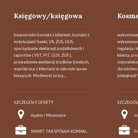
Księgowy/księgowa
Kosme
bezpośredni kontakt z klientem, kontakt z
wykonywanie
instytucjami: banki, US, ZUS, GUS,
wykonywanie
sporządzanie deklaracji podatkowych i
regulacja i 
raportów ( VST, PIT, GUS, ZUS ),
klienta, pr
prowadzenie ewidencji środków trwałych,
stanowisko 
współpraca z klientami w zakresie spraw
doradztwo 
biezących. Możliwość pracy...
pielęgnacji
SZCZEGÓŁY OFERTY
SZCZEGÓŁ
śląskie / Mysłowice
m
SMART TAX SPÓŁKA KOMANDYTOWA