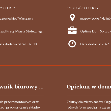
Y OFERTY
SZCZEGÓŁY OFERTY
azowieckie / Warszawa
mazowieckie / Halin
Urząd Pracy Miasta Stołecznego Warszawy
Optima Dom Sp. z o.
ata dodania: 2026-07-30
Data dodania: 2026
Pracownik biurowy (k/m/x)
ie prac remontowych oraz
Zakupy dla mieszkańców. Orga
 tych prac,-naliczanie składek
różnych form spędzania czasu