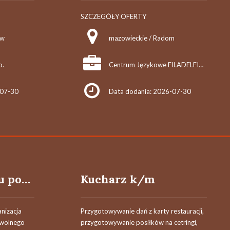
SZCZEGÓŁY OFERTY
ów
mazowieckie / Radom
o.
Centrum Językowe FILADELFIA Lidia Madej
-07-30
Data dodania: 2026-07-30
Opiekun w domu pomocy społecznej (k,m)
Kucharz k/m
nizacja
Przygotowywanie dań z karty restauracji,
 wolnego
przygotowywanie posiłków na cetringi,