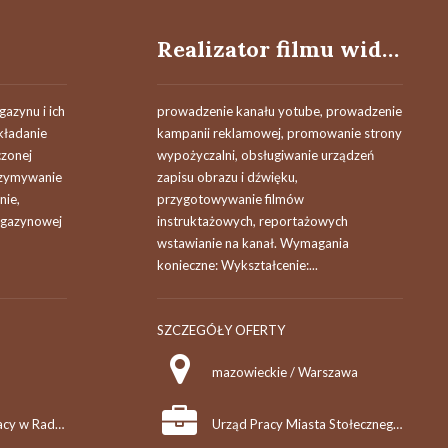
Realizator filmu wideo (wideofilmowiec) k/m
azynu i ich
prowadzenie kanału yotube, prowadzenie
kładanie
kampanii reklamowej, promowanie strony
czonej
wypożyczalni, obsługiwanie urządzeń
rzymywanie
zapisu obrazu i dźwięku,
nie,
przygotowywanie filmów
agazynowej
instruktażowych, reportażowych
wstawianie na kanał. Wymagania
konieczne: Wykształcenie:...
SZCZEGÓŁY OFERTY
mazowieckie / Warszawa
Powiatowy Urząd Pracy w Radzyniu Podlaskim
Urząd Pracy Miasta Stołecznego Warszawy