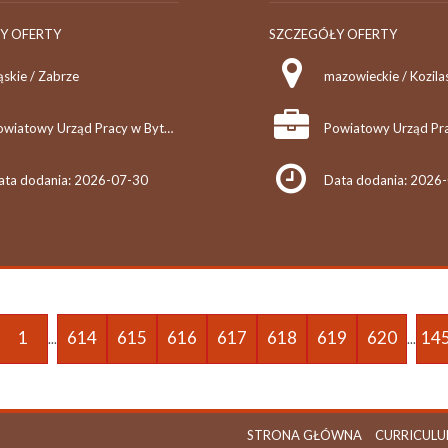
Y OFERTY
SZCZEGÓŁY OFERTY
ąskie / Zabrze
mazowieckie / Kozila
Powiatowy Urząd Pracy w Bytomiu
ata dodania: 2026-07-30
Data dodania: 2026
1
614
615
616
617
618
619
620
14
...
...
STRONA GŁÓWNA
CURRICULU