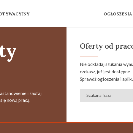
MOTYWACYJNY
OGŁOSZENIA
ty
Oferty od pra
Nie odkładaj szukania wyma
czekasz, już jest dostępne.
Sprawdź ogłoszenia i apliku
zastanowienie i zaufaj
się nową pracą.