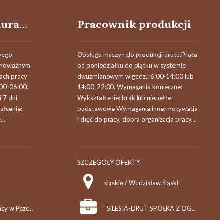
Pracownik restauracji - obsługa grilla (k, m)
Pracownik produkcji
wego,
Obsługa maszyn do produkcji drutu.Praca
ównoważnym
od poniedziałku do piątku w systemie
ach pracy
dwuzmianowym w godz.: 6:00-14:00 lub
:00-06:00.
14:00-22:00. Wymagania konieczne:
i 7 dni
Wykształcenie: brak lub niepełne
ałcenie:
podstawowe Wymagania inne: motywacja
..
i chęć do pracy, dobra organizacja pracy,...
SZCZEGÓŁY OFERTY
śląskie / Wodzisław Śląski
Powiatowy Urząd Pracy w Pszczynie
"SILESIA-DRUT SPÓŁKA Z OGRANICZONĄ ODPOWIEDZIALNOŚCIĄ"