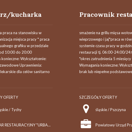
rz/kucharka
a praca na stanowisku w
smażenie na grillu mięsa woło
anizacja miejsca pracy * praca
wieprzowego i jaj*praca w r
alnego grafiku w przedziale
systemie czasu pracy w godzin
od 10:00 do 20:00
restauracji tj. 06:00-24:00/24
konieczne: Wykształcenie:
*okres zatrudnienia 5 miesięcy 
 zawodowe Uprawnienia:
Wymagania konieczne: Wykszt
lekarskie dla celów sanitarno
brak lub niepełne podstawowe.
Y OFERTY
SZCZEGÓŁY OFERTY
ąskie / Tychy
śląskie / Pszczyna
BAR RESTAURACYJNY "URBANOWICZANKA" JANUSZ SENCZEK