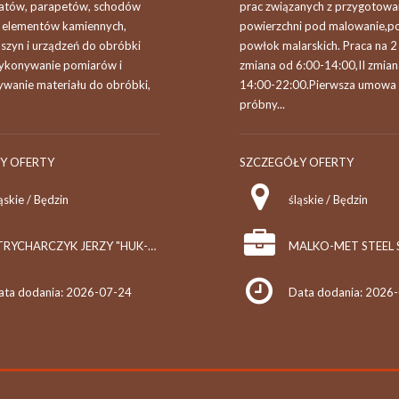
atów, parapetów, schodów
prac związanych z przygotow
h elementów kamiennych,
powierzchni pod malowanie,p
szyn i urządzeń do obróbki
powłok malarskich. Praca na 2
ykonywanie pomiarów i
zmiana od 6:00-14:00,II zmia
wanie materiału do obróbki,
14:00-22:00.Pierwsza umowa 
próbny...
Y OFERTY
SZCZEGÓŁY OFERTY
ąskie / Będzin
śląskie / Będzin
STRYCHARCZYK JERZY "HUK-POŁUDNIE"
ata dodania: 2026-07-24
Data dodania: 2026