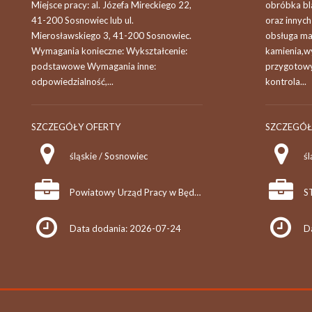
Miejsce pracy: al. Józefa Mireckiego 22,
obróbka bl
41-200 Sosnowiec lub ul.
oraz innyc
Mierosławskiego 3, 41-200 Sosnowiec.
obsługa ma
Wymagania konieczne: Wykształcenie:
kamienia,w
podstawowe Wymagania inne:
przygotowy
odpowiedzialność,...
kontrola...
SZCZEGÓŁY OFERTY
SZCZEGÓŁ
śląskie / Sosnowiec
śl
Powiatowy Urząd Pracy w Będzinie
Data dodania: 2026-07-24
D