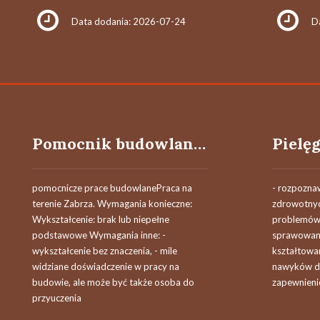
Data dodania: 2026-07-24
D
Pomocnik budowlany (m/k)
pomocnicze prace budowlanePraca na
- rozpozna
terenie Zabrza. Wymagania konieczne:
zdrowotnyc
Wykształcenie: brak lub niepełne
problemów 
podstawowe Wymagania inne: -
sprawowanie
wykształcenie bez znaczenia, - mile
kształtowa
widziane doświadczenie w pracy na
nawyków dot
budowie, ale może być także osoba do
zapewnienie
przyuczenia