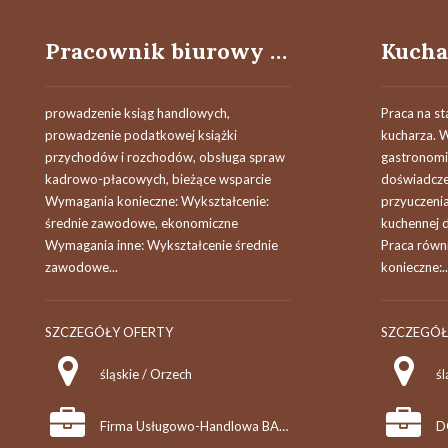
Pracownik biurowy - księgowy/pracowniczka biurowa-księgowa
Kucha
prowadzenie ksiąg handlowych,
Praca na s
prowadzenie podatkowej książki
kucharza. 
przychodów i rozchodów, obsługa spraw
gastronomi
kadrowo-płacowych, bieżące wsparcie
doświadcze
Wymagania konieczne: Wykształcenie:
przyuczeni
średnie zawodowe, ekonomiczne
kuchennej 
Wymagania inne: Wykształcenie średnie
Praca równ
zawodowe...
konieczne:..
SZCZEGÓŁY OFERTY
SZCZEGÓŁ
śląskie / Orzech
śl
Firma Usługowo-Handlowa BAMAR Barbara Chmielowska