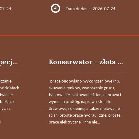
-07-24
Data dodania: 2026-07-24
Referent(ka) / specjalista(ka) działu ewidencji - oferta konkursowa
Konserwator - złota rączka
ęczanie
-prace budowlano-wykończeniowe (np.
oddziałach
skuwanie tynków, wynoszenie gruzu,
twianie
tynkowanie, szlifowanie ścian, naprawa i
 bieżące
wymiana podłóg, naprawa stolarki
nych z
drzwiowej i okiennej a także malowanie
ścian, proste prace hydrauliczne, proste
i
prace elektryczne i inne nie...