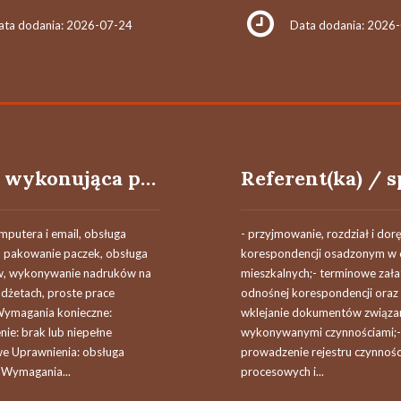
ata dodania: 2026-07-24
Data dodania: 2026
Osoba wykonująca prace reklamowe
mputera i email, obsługa
- przyjmowanie, rozdział i dor
 pakowanie paczek, obsługa
korespondencji osadzonym w 
w, wykonywanie nadruków na
mieszkalnych;- terminowe zała
adżetach, proste prace
odnośnej korespondencji oraz
ymagania konieczne:
wklejanie dokumentów związa
ie: brak lub niepełne
wykonywanymi czynnościami;-
 Uprawnienia: obsługa
prowadzenie rejestru czynnośc
Wymagania...
procesowych i...