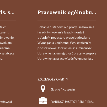
Specjalista/-ka ds. sprzedaży zagranicznej
Pracownik ogólnobudowlany (k/m)
takt
- dbanie o stanowisko pracy,- malowanie
icznym.
fasad- tynkowanie fasad- montaż
yjmowanie
ociepleń- pozostałe prace budowlane
ownikami
Wymagania konieczne: Wykształcenie:
ieczne:
podstawowe Uprawnienia: sumienność
kształcące
Uprawnienia: umiejętność pracy w zespole
...
Uprawnienia: pracowitość Wymagania...
SZCZEGÓŁY OFERTY
śląskie / Koszęcin
awłowski
DARIUSZ JASTRZĘBSKI FIRMA REMONTOWO-BUDOWLANA