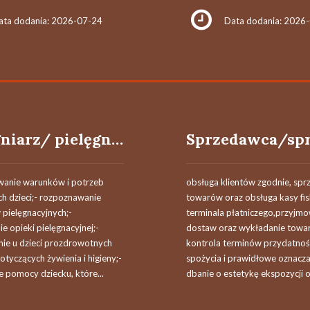
ata dodania: 2026-07-24
Data dodania: 2026
Pielęgniarz/ pielęgniarka w żłobku
wanie warunków i potrzeb
obsługa klientów zgodnie, spr
h dzieci;- rozpoznawanie
towarów oraz obsługa kasy fisk
pielęgnacyjnych;-
terminala płatniczego,przyjm
 opieki pielęgnacyjnej;-
dostaw oraz wykładanie towar
nie u dzieci prozdrowotnych
kontrola terminów przydatnoś
yczących żywienia i higieny;-
spożycia i prawidłowe oznacza
 pomocy dziecku, które...
dbanie o estetykę ekspozycji or