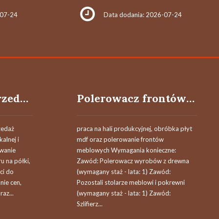
-07-24
Data dodania: 2026-07-24
Sprzedawca/sprzedawczyni
Polerowacz frontów meblowych (k/m)
zedaż
praca na hali produkcyjnej, obróbka płyt
alnej i
mdf oraz polerowanie frontów
owanie
meblowych Wymagania konieczne:
u na półki,
Zawód: Polerowacz wyrobów z drewna
ci do
(wymagany staż - lata: 1) Zawód:
nie cen,
Pozostali stolarze meblowi i pokrewni
az...
(wymagany staż - lata: 1) Zawód:
Szlifierz...