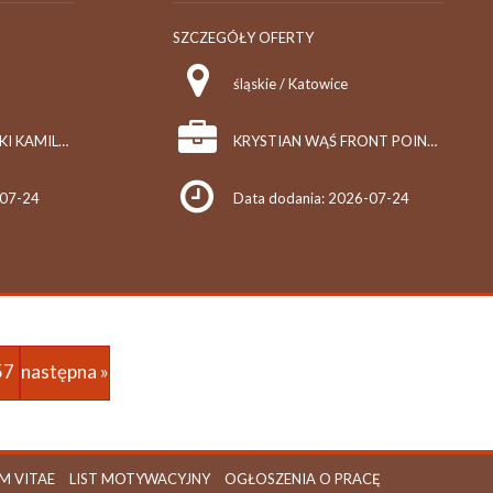
SZCZEGÓŁY OFERTY
śląskie / Katowice
ŁUKASZ WYDRZYŃSKI KAMILA WYDRZYŃSKA S.C.
KRYSTIAN WĄŚ FRONT POINT FRONTY MEBLOWE
-07-24
Data dodania: 2026-07-24
57
następna »
M VITAE
LIST MOTYWACYJNY
OGŁOSZENIA O PRACĘ