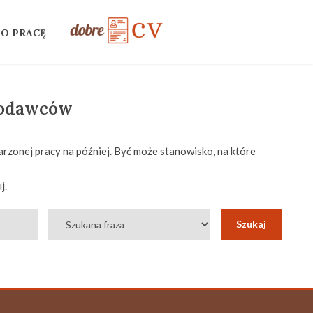
 O PRACĘ
codawców
rzonej pracy na później. Być może stanowisko, na które
j.