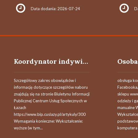
Data dodania: 2026-07-24
D
Koordynator indywidualnych planów usług społecznych ( k / m )
Szczegółowy zakres obowiązków i
obsługa ko
informację dotyczące szczegółów naboru
Facebooka,
znajdują się na stronie Biuletynu Informacji
sklepu ww
Publicznej Centrum Usług Społecznych w
odzieży i g
Łazach
manualne W
https://www.bip.cuslazy.pl/artykuly/300
Wykształcen
Wymagania konieczne: Wykształcenie:
podstawowe
wyższe (w tym...
komputera 