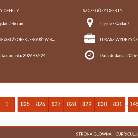
Y OFERTY
SZCZEGÓŁY OFERTY
ąskie / Bieruń
śląskie / Czeladź
MIEJSKI ŻŁOBEK „ERGUŚ" W BIERUNIU
ata dodania: 2026-07-24
Data dodania: 2026
1
825
826
827
828
829
830
831
14
...
...
STRONA GŁÓWNA
CURRICULU