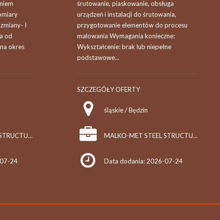
aniem
śrutowanie, piaskowanie, obsługa
omiary
urządzeń i instalacji do śrutowania,
 zmiany- I
przygotowanie elementów do procesu
na od
malowania Wymagania konieczne:
na okres
Wykształcenie: brak lub niepełne
podstawowe...
SZCZEGÓŁY OFERTY
śląskie / Będzin
MALKO-MET STEEL STRUCTURE ZONE SPÓŁKA Z OGRANICZONĄ ODPOWIEDZIALNOŚCIĄ
MALKO-MET STEEL STRUCTURE ZONE SPÓŁKA Z OGRANICZONĄ ODPOWIEDZIALNOŚCIĄ
-07-24
Data dodania: 2026-07-24