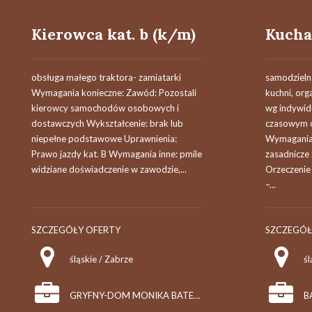
Kierowca kat. b (k/m)
Kucha
obsługa małego traktora- zamiatarki
samodzieln
Wymagania konieczne: Zawód: Pozostali
kuchni, org
kierowcy samochodów osobowych i
wg indywidu
dostawczych Wykształcenie: brak lub
czasowym 
niepełne podstawowe Uprawnienia:
Wymagania 
Prawo jazdy kat. B Wymagania inne: pmile
zasadnicze
widziane doświadczenie w zawodzie,...
Orzeczenie 
–...
SZCZEGÓŁY OFERTY
SZCZEGÓŁ
śląskie / Zabrze
śl
GRYFNY-DOM MONIKA BATELT