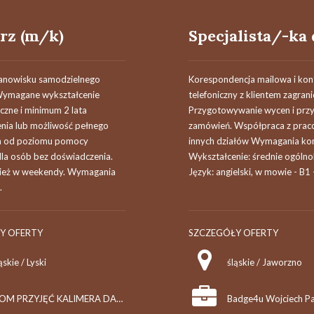
rz (m/k)
tanowisku samodzielnego
Korespondencja mailowa i kon
Wymagane wykształcenie
telefoniczny z klientem zagran
czne i minimum 2 lata
Przygotowywanie wycen i prz
nia lub możliwość pełnego
zamówień. Współpraca z prac
a od poziomu pomocy
innych działów Wymagania kon
dla osób bez doświadczenia.
Wykształcenie: średnie ogólno
ież w weekendy. Wymagania
Język: angielski, w mowie - B1 -
.
Y OFERTY
SZCZEGÓŁY OFERTY
ąskie / Lyski
śląskie / Jaworzno
DOM PRZYJĘĆ KALIMERA DARIA BAJER - LUKOSZEK
Badge4u Wojciech P