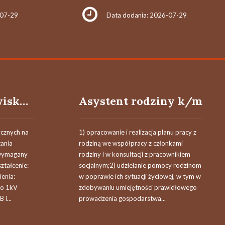
-07-29
Data dodania: 2026-07-29
Osoba na stanowisku elektryk (k/m/o)
Asystent rodziny k/m
ycznych na
1) opracowanie i realizacja planu pracy z
gania
rodziną we współpracy z członkami
(wymagany
rodziny i w konsultacji z pracownikiem
ształcenie:
socjalnym;2) udzielanie pomocy rodzinom
enia:
w poprawie ich sytuacji życiowej, w tym w
do 1kV
zdobywaniu umiejętności prawidłowego
 i...
prowadzenia gospodarstwa...