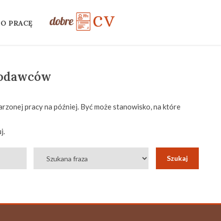
 O PRACĘ
codawców
rzonej pracy na później. Być może stanowisko, na które
j.