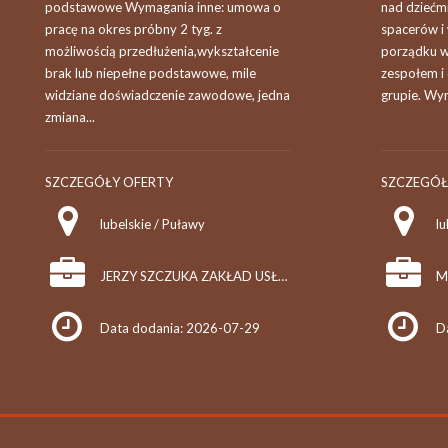
podstawowe Wymagania inne: umowa o
nad dziećm
pracę na okres próbny 2 tyg. z
spacerów i
możliwością przedłużenia,wykształcenie
porządku w
brak lub niepełne podstawowe, mile
zespołem i
widziane doświadczenie zawodowe, jedna
grupie. Wym
zmiana...
SZCZEGÓŁY OFERTY
SZCZEGÓŁ
lubelskie / Puławy
lu
JERZY SZCZUKA ZAKŁAD USŁUG REMONTOWO - BUDOWLANYCH "TECH-DOM", PPHU "BUDOLAND"
Data dodania: 2026-07-29
D