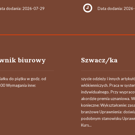
ata dodania: 2026-07-29
Data dodania: 2026
wnik biurowy
Szwacz/ka
iałku do piątku w godz. od
szycie odzieży i innych artyku
:00 Wymagania inne:
włókienniczych. Praca w syste
indywidualnego. Przy wypra
akordzie premia uznaniowa. 
konieczne: Wykształcenie: zas
branżowe Uprawnienia: doświ
podobnym stanowisku Uprawn
Kurs...