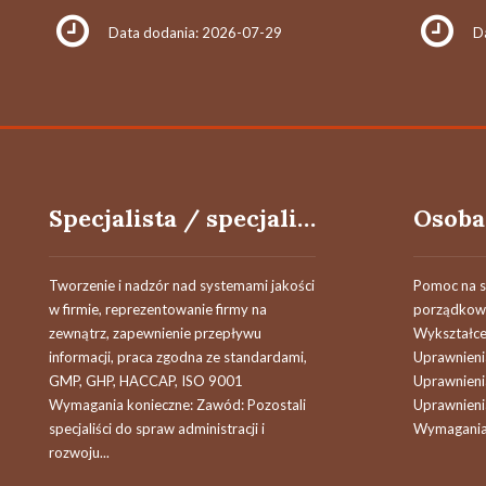
Data dodania: 2026-07-29
D
Specjalista / specjalistka do spraw jakości i administracji
Tworzenie i nadzór nad systemami jakości
Pomoc na s
w firmie, reprezentowanie firmy na
porządkowe
zewnątrz, zapewnienie przepływu
Wykształc
informacji, praca zgodna ze standardami,
Uprawnieni
GMP, GHP, HACCAP, ISO 9001
Uprawnienia
Wymagania konieczne: Zawód: Pozostali
Uprawnienia
specjaliści do spraw administracji i
Wymagania 
rozwoju...