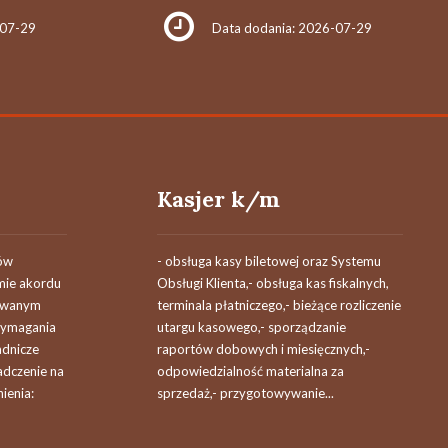
-07-29
Data dodania: 2026-07-29
Kasjer k/m
łów
- obsługa kasy biletowej oraz Systemu
mie akordu
Obsługi Klienta,- obsługa kas fiskalnych,
cowanym
terminala płatniczego,- bieżące rozliczenie
Wymagania
utargu kasowego,- sporządzanie
adnicze
raportów dobowych i miesięcznych,-
adczenie na
odpowiedzialność materialna za
ienia:
sprzedaż,- przygotowywanie...