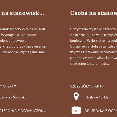
Osoba na stanowisku pracownik utrzymania czystości (k/m/o)
 klatek schodowych na osiedlu
Utrzymanie czystości terenów 
. Wymagania konieczne:
odśnieżanie, koszenie trawy 
enie: podstawowe
konieczne: Wykształcenie: p
: chęci do pracy Uprawnienia:
Uprawnienia: dobry stan zdrowi
, staranność Wymagania inne:
fizyczna Uprawnienia: doświad
podobnym stanowisku Uprawn
dokładność, staranność...
Y OFERTY
SZCZEGÓŁY OFERTY
belskie / Świdnik
lubelskie / Lublin
DPJ SPÓŁKA Z OGRANICZONĄ ODPOWIEDZIALNOŚCIĄ