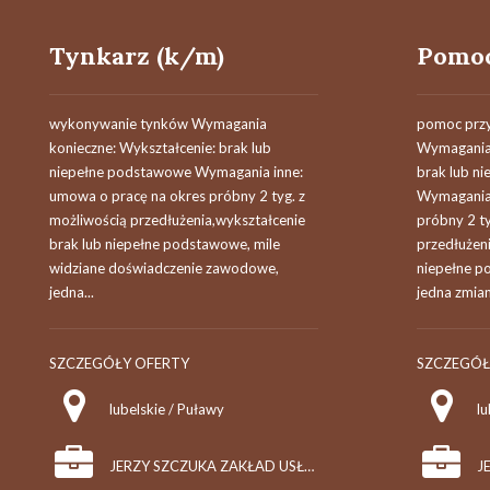
Tynkarz (k/m)
wykonywanie tynków Wymagania
pomoc przy
konieczne: Wykształcenie: brak lub
Wymagania 
niepełne podstawowe Wymagania inne:
brak lub n
umowa o pracę na okres próbny 2 tyg. z
Wymagania 
możliwością przedłużenia,wykształcenie
próbny 2 ty
brak lub niepełne podstawowe, mile
przedłużeni
widziane doświadczenie zawodowe,
niepełne p
jedna...
jedna zmian
SZCZEGÓŁY OFERTY
SZCZEGÓŁ
lubelskie / Puławy
lu
JERZY SZCZUKA ZAKŁAD USŁUG REMONTOWO - BUDOWLANYCH "TECH-DOM", PPHU "BUDOLAND"