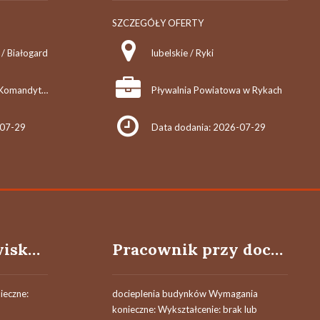
SZCZEGÓŁY OFERTY
/ Białogard
lubelskie / Ryki
KAMUS Sp. z o.o. Sp.Komandytowa
Pływalnia Powiatowa w Rykach
-07-29
Data dodania: 2026-07-29
Osoba na stanowisku taksówkarz (k/m/o)
Pracownik przy dociepleniach budynków (k/m)
ieczne:
docieplenia budynków Wymagania
konieczne: Wykształcenie: brak lub