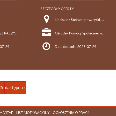
SZCZEGÓŁY OFERTY
lubelskie / Stężyca (pow. rycki, gm. Stężyca), Stężyca
F.H.U. ELTOM TOMASZ RACZYŃSKI, ANETA RACZYŃSKA S.C.
Ośrodek Pomocy Społecznej w Stężycy
-07-29
Data dodania: 2026-07-29
35
następna »
M VITAE
LIST MOTYWACYJNY
OGŁOSZENIA O PRACĘ