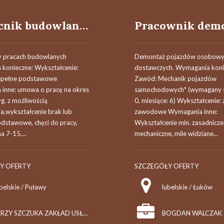
Pomocnik budowlany (k/m)
 pracach budowlanych
Demontaż pojazdów osobowyc
konieczne: Wykształcenie:
dostawczych. Wymagania koni
iepełne podstawowe
Zawód: Mechanik pojazdów
inne: umowa o pracę na okres
samochodowych* (wymagany st
g. z możliwością
0, miesiące: 6) Wykształcenie:
a,wykształcenie brak lub
zawodowe Wymagania inne:
odstawowe, chęci do pracy,
Wykształcenie min. zasadnic
a 7-15,...
mechaniczne, mile widziane...
Y OFERTY
SZCZEGÓŁY OFERTY
belskie / Puławy
lubelskie / Łuków
JERZY SZCZUKA ZAKŁAD USŁUG REMONTOWO - BUDOWLANYCH "TECH-DOM", PPHU "BUDOLAND"