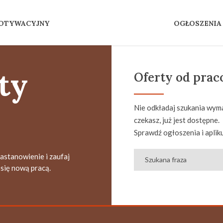
MOTYWACYJNY
OGŁOSZENIA
ty
Oferty od pra
Nie odkładaj szukania wyma
czekasz, już jest dostępne.
Sprawdź ogłoszenia i apliku
zastanowienie i zaufaj
się nową pracą.