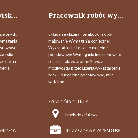
Osoba na stanowisku robotnik gospodarczy (k/m/o)
Pracownik robót wykończeniowych (k/m)
zielonych,
układanie glazury i terakoty, regipsy,
Wymagania
malowanie Wymagania konieczne:
odstawowe
Wykształcenie: brak lub niepełne
a i siła
podstawowe Wymagania inne: umowa o
czenie na
pracę na okres próbny 2 tyg. z
ienia:
możliwością przedłużenia,wykształcenie
brak lub niepełne podstawowe, mile
widziane...
SZCZEGÓŁY OFERTY
lubelskie / Puławy
DPJ SPÓŁKA Z OGRANICZONĄ ODPOWIEDZIALNOŚCIĄ
JERZY SZCZUKA ZAKŁAD USŁUG REMONTOWO - BUDOWLANYCH "TECH-DOM", PPHU "BUDOLAND"