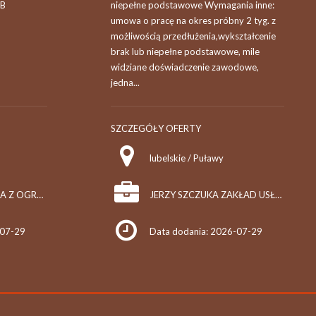
 B
niepełne podstawowe Wymagania inne:
umowa o pracę na okres próbny 2 tyg. z
możliwością przedłużenia,wykształcenie
brak lub niepełne podstawowe, mile
widziane doświadczenie zawodowe,
jedna...
SZCZEGÓŁY OFERTY
lubelskie / Puławy
MK.PARTNER SPÓŁKA Z OGRANICZONĄ ODPOWIEDZIALNOŚCIĄ
JERZY SZCZUKA ZAKŁAD USŁUG REMONTOWO - BUDOWLANYCH "TECH-DOM", PPHU "BUDOLAND"
-07-29
Data dodania: 2026-07-29