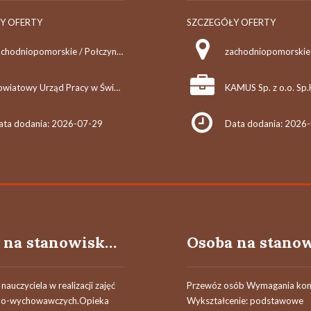
Y OFERTY
SZCZEGÓŁY OFERTY
zachodniopomorskie / Połczyn-Zdrój
zachodniopomorskie 
Powiatowy Urząd Pracy w Świdwinie
ata dodania: 2026-07-29
Data dodania: 2026
Osoba na stanowisku asystent nauczyciela przedszkola (k/m/o)
nauczyciela w realizacji zajęć
Przewóz osób Wymagania kon
no-wychowawczych.Opieka
Wykształcenie: podstawowe