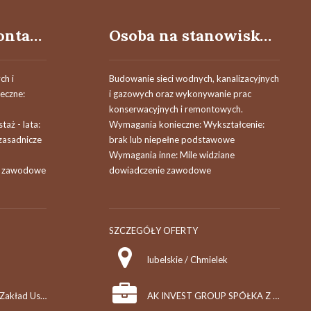
Pracownik demontażu pojazdów samochodowych (k/m)
Osoba na stanowisko pomocnika montera sieci wodnych i kanalizacyjnych
h i
Budowanie sieci wodnych, kanalizacyjnych
eczne:
i gazowych oraz wykonywanie prac
konserwacyjnych i remontowych.
aż - lata:
Wymagania konieczne: Wykształcenie:
 zasadnicze
brak lub niepełne podstawowe
Wymagania inne: Mile widziane
ze zawodowe
dowiadczenie zawodowe
SZCZEGÓŁY OFERTY
lubelskie / Chmielek
BOGDAN WALCZAK Zakład Usługowo Handlowy
AK INVEST GROUP SPÓŁKA Z OGRANICZONĄ ODPOWIEDZIALNOŚCIĄ