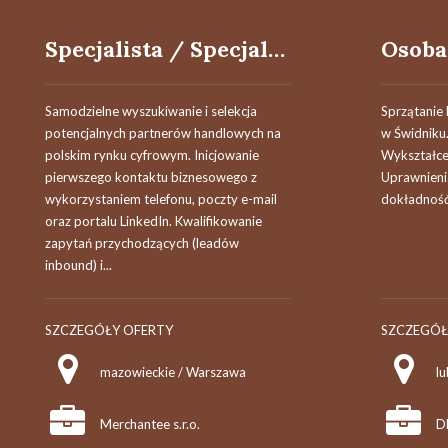
Specjalista / Specjalistka ds. Rozwoju Sprzedaży
Samodzielne wyszukiwanie i selekcja
Sprzątanie
potencjalnych partnerów handlowych na
w Świdniku
polskim rynku cyfrowym. Inicjowanie
Wykształc
pierwszego kontaktu biznesowego z
Uprawnienia
wykorzystaniem telefonu, poczty e-mail
dokładność
oraz portalu LinkedIn. Kwalifikowanie
zapytań przychodzących (leadów
inbound) i...
SZCZEGÓŁY OFERTY
SZCZEGÓŁ
mazowieckie / Warszawa
lu
Merchantee s.r.o.