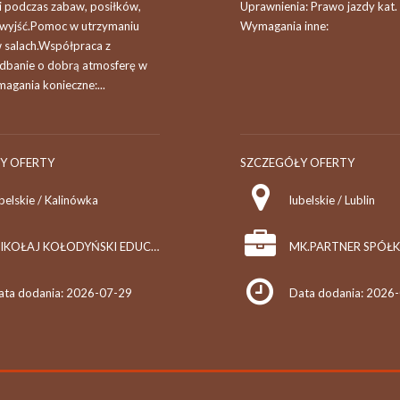
i podczas zabaw, posiłków,
Uprawnienia: Prawo jazdy kat.
 wyjść.Pomoc w utrzymaniu
Wymagania inne:
 salach.Współpraca z
 dbanie o dobrą atmosferę w
agania konieczne:...
Y OFERTY
SZCZEGÓŁY OFERTY
belskie / Kalinówka
lubelskie / Lublin
MIKOŁAJ KOŁODYŃSKI EDUCORE
ata dodania: 2026-07-29
Data dodania: 2026