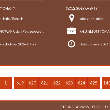
Y OFERTY
SZCZEGÓŁY OFERTY
belskie / Bogucin
lubelskie / Lublin
KARAWAN Usługi Pogrzebowe Wyrób i Sprzedaż Trumien Sprzedaż Hurtowa Drewna Krystyna Sołdaj
ata dodania: 2026-07-29
Data dodania: 2026
1
619
620
621
622
623
624
625
14
...
...
STRONA GŁÓWNA
CURRICULU