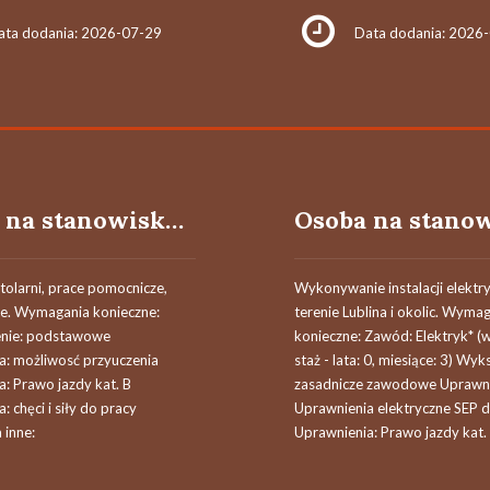
ata dodania: 2026-07-29
Data dodania: 2026
Osoba na stanowisku pracownik pomocniczy stolarza
tolarni, prace pomocnicze,
Wykonywanie instalacji elektr
. Wymagania konieczne:
terenie Lublina i okolic. Wyma
enie: podstawowe
konieczne: Zawód: Elektryk* 
a: możliwosć przyuczenia
staż - lata: 0, miesiące: 3) Wyk
: Prawo jazdy kat. B
zasadnicze zawodowe Uprawni
: chęci i siły do pracy
Uprawnienia elektryczne SEP 
inne:
Uprawnienia: Prawo jazdy kat. B