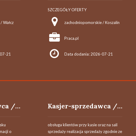
SZCZEGÓŁY OFERTY
/ Wałcz
zachodniopomorskie / Koszalin
Praca.pl
-07-21
Data dodania: 2026-07-21
Kasjer-sprzedawca / Kasjerka-sprzedawczyni
Kasjer-sprzedawca / Kasjerka-sprzedawczyni
isku
obsługa klientów przy kasie oraz na sali
macji o
sprzedaży realizacja sprzedaży zgodnie ze