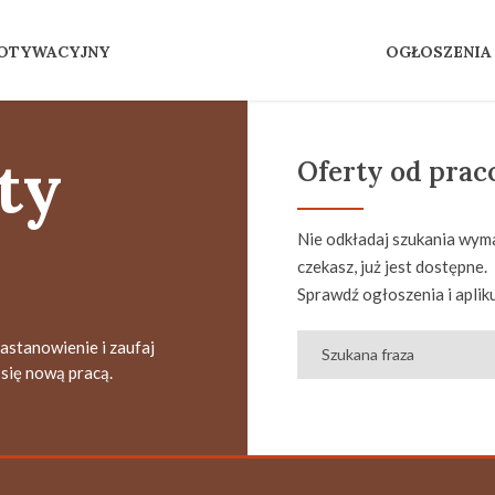
MOTYWACYJNY
OGŁOSZENIA
ty
Oferty od pra
Nie odkładaj szukania wyma
czekasz, już jest dostępne.
Sprawdź ogłoszenia i apliku
zastanowienie i zaufaj
się nową pracą.