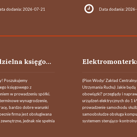
ata dodania: 2026-07-21
Data dodania: 2026
Samodzielna księgowa
y! Poszukujemy
(Pion Wody/ Zakład Centralny
ego księgowego z
Utrzymania Ruchu) Jakie będą
niem w prowadzeniu spółki.
obowiązki? przeglądy i naprawy 
terminowe wynagrodzenie,
urządzeń elektrycznych do 1 k
acę, bardzo dobre warunki
prowadzenie samochodu służ
becnie firma jest obsługiwana
samoobsłudze obsługa kompu
 zewnętrzne, jednak nie spełnia
systemem sterująco-kontroln