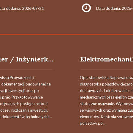
ata dodania: 2026-07-21
Data dodania: 2026
Inżynier / Inżynierka Projektu Budowlanego
wiska Prowadzenie i
Opis stanowiska Naprawa ora
ja dokumentacji budowlanej na
diagnostyka pojazdów ciężaro
zacji inwestycji oraz po
dostawczych. Lokalizowanie u
u prac. Przygotowywanie
mechanicznych oraz elektryczny
otyczących postępu robót i
skuteczne usuwanie. Wykonyw
ocesu rozliczania inwestycji.
serwisowych oraz wymiana zu
 dokumentów technicznych i...
elementów. Kontrola sprawnoś
pojazdów po...