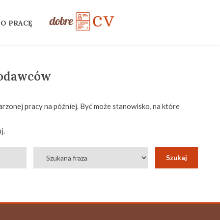
 O PRACĘ
codawców
rzonej pracy na później. Być może stanowisko, na które
j.