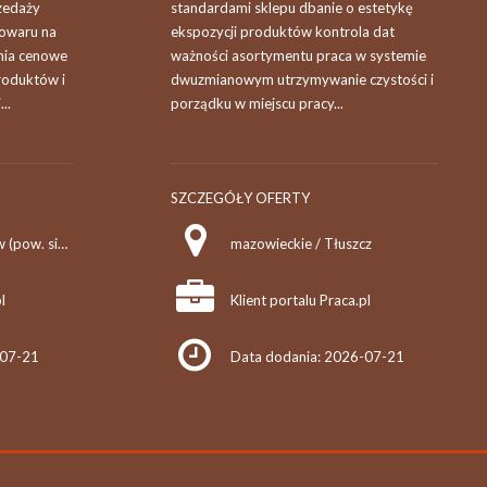
zedaży
standardami sklepu dbanie o estetykę
towaru na
ekspozycji produktów kontrola dat
nia cenowe
ważności asortymentu praca w systemie
roduktów i
dwuzmianowym utrzymywanie czystości i
..
porządku w miejscu pracy...
SZCZEGÓŁY OFERTY
mazowieckie / Żelków (pow. siedlecki, gm. Skórzec)
mazowieckie / Tłuszcz
l
Klient portalu Praca.pl
-07-21
Data dodania: 2026-07-21