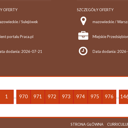
Y OFERTY
SZCZEGÓŁY OFERTY
azowieckie / Sulejówek
ient portalu Praca.pl
ata dodania: 2026-07-21
Data dodania: 2026
1
970
971
972
973
974
975
976
14
...
...
STRONA GŁÓWNA
CURRICULU