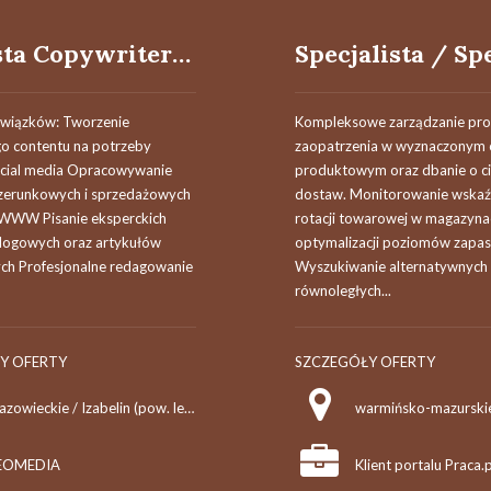
Stażysta Copywriter / Stażystka Copywriterka
wiązków: Tworzenie
Kompleksowe zarządzanie pr
go contentu na potrzeby
zaopatrzenia w wyznaczonym 
cial media Opracowywanie
produktowym oraz dbanie o ci
zerunkowych i sprzedażowych
dostaw. Monitorowanie wska
 WWW Pisanie eksperckich
rotacji towarowej w magazyna
 blogowych oraz artykułów
optymalizacji poziomów zapa
ch Profesjonalne redagowanie
Wyszukiwanie alternatywnych 
równoległych...
Y OFERTY
SZCZEGÓŁY OFERTY
mazowieckie / Izabelin (pow. legionowski, gm. Nieporęt)
warmińsko-mazurskie
EOMEDIA
Klient portalu Praca.p