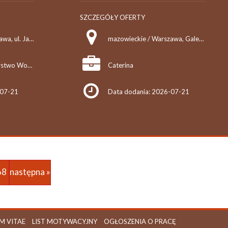
SZCZEGÓŁY OFERTY
mazowieckie / Warszawa, ul. Jagiellońska 65/67
mazowieckie / Warszawa, Galeria Mokotów
Miejskie Przedsiębiorstwo Wodociągów i Kanalizacji w m.st. Warszawie S.A.
Caterina
-07-21
Data dodania: 2026-07-21
68
następna »
M VITAE
LIST MOTYWACYJNY
OGŁOSZENIA O PRACĘ