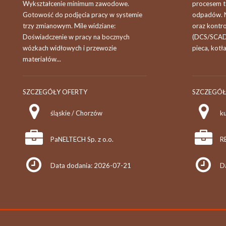
Wykształcenie minimum zawodowe.
procesem t
Gotowość do podjęcia pracy w systemie
odpadów. N
trzy zmianowym. Mile widziane:
oraz kontro
Doświadczenie w pracy na bocznych
(DCS/SCAD
wózkach widłowych i przewozie
pieca, kotła
materiałów...
SZCZEGÓŁY OFERTY
SZCZEGÓŁ
śląskie / Chorzów
PaNELTECH Sp. z o.o.
R
Data dodania: 2026-07-21
D