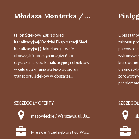
Młodsza Monterka / Młodszy Monter / Monterka / Monter Sieci Kanalizacyjnej w Oddziale Eksploatacji Sieci (k/m/n)
( Pion Ścieków/ Zakład Sieci
Opis stano
Kanalizacyjnej/Oddział Eksploatacji Sieci
zakresu pro
Kanalizacyjnej ) Jakie będą Twoje
placówce o
obowiązki? obsługa urządzeń do
wykonywan
czyszczenia sieci kanalizacyjnej i obiektów
kierowanie
w celu utrzymania stałego odbioru i
diagnostyk
transportu ścieków w obszarze...
zdrowotnyc
problemami
SZCZEGÓŁY OFERTY
SZCZEGÓŁ
mazowieckie / Warszawa, ul. Jagiellońska 65/67
śl
Miejskie Przedsiębiorstwo Wodociągów i Kanalizacji w m.st. Warszawie S.A.
Pr