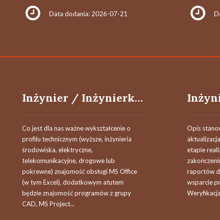
Data dodania: 2026-07-21
D
Inżynier / Inżynierka robót branżowych
Co jest dla nas ważne wykształcenie o
Opis stano
profilu technicznym (wyższe, inżynieria
aktualizac
środowiska, elektryczne,
etapie reali
telekomunikacyjne, drogowe lub
zakończeni
pokrewne) znajomość obsługi MS Office
raportów d
(w tym Excel), dodatkowym atutem
wsparcie pr
będzie znajomość programów z grupy
Weryfikacja
CAD, MS Project...