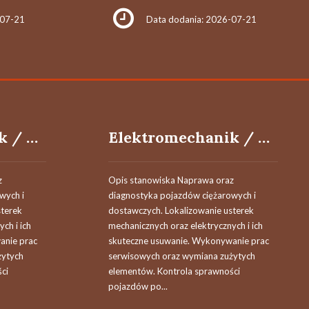
-07-21
Data dodania: 2026-07-21
Elektromechanik / Elektromechaniczka Pojazdów Ciężarowych
Elektromechanik / Elektromechaniczka Pojazdów Ciężarowych
z
Opis stanowiska Naprawa oraz
wych i
diagnostyka pojazdów ciężarowych i
sterek
dostawczych. Lokalizowanie usterek
ch i ich
mechanicznych oraz elektrycznych i ich
anie prac
skuteczne usuwanie. Wykonywanie prac
żytych
serwisowych oraz wymiana zużytych
ci
elementów. Kontrola sprawności
pojazdów po...