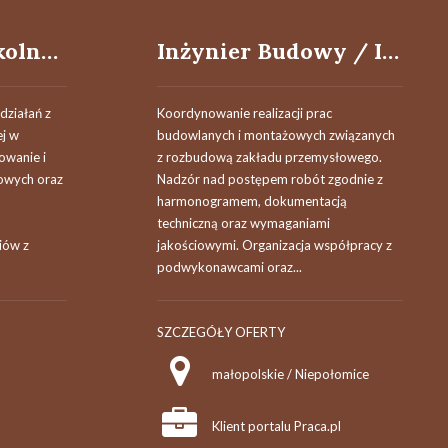
Pielęgniarka Szkolna / Pielęgniarz Szkolny
Inżynier Budowy / Inżynierka Budowy – Inwestycje Przemysłowe
działań z
Koordynowanie realizacji prac
ej w
budowlanych i montażowych związanych
owanie i
z rozbudową zakładu przemysłowego.
owych oraz
Nadzór nad postępem robót zgodnie z
harmonogramem, dokumentacją
techniczną oraz wymaganiami
iów z
jakościowymi. Organizacja współpracy z
podwykonawcami oraz...
SZCZEGÓŁY OFERTY
małopolskie / Niepołomice
Klient portalu Praca.pl