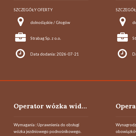
SZCZEGÓŁY OFERTY
SZCZEGÓŁ
dolnośląskie / Głogów
d
Strabag Sp. z o.o.
St
Data dodania: 2026-07-21
D
Operator wózka widłowego (K/M)
Wymagania : Uprawnienia do obsługi
Wynagrodze
wózka jezdniowego podnośnikowego.
obowiązków