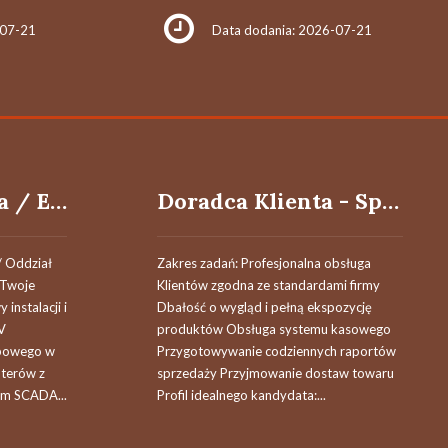
-07-21
Data dodania: 2026-07-21
Elektromonterka / Elektromonter w Oddziale Utrzymania Ruchu (k/m/n)
Doradca Klienta - Sprzedawca w Salonie Odzieżowym
/ Oddział
Zakres zadań: Profesjonalna obsługa
 Twoje
Klientów zgodna ze standardami firmy
instalacji i
Dbałość o wygląd i pełną ekspozycję
V
produktów Obsługa systemu kasowego
bowego w
Przygotowywanie codziennych raportów
terów z
sprzedaży Przyjmowanie dostaw towaru
ym SCADA...
Profil idealnego kandydata:...