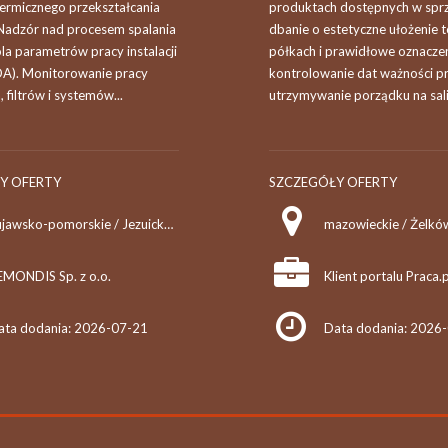
ermicznego przekształcania
produktach dostępnych w spr
adzór nad procesem spalania
dbanie o estetyczne ułożenie 
la parametrów pracy instalacji
półkach i prawidłowe oznacze
A). Monitorowanie pracy
kontrolowanie dat ważności p
, filtrów i systemów...
utrzymywanie porządku na sali.
Y OFERTY
SZCZEGÓŁY OFERTY
kujawsko-pomorskie / Jezuicka Struga
EMONDIS Sp. z o.o.
Klient portalu Praca.p
ata dodania: 2026-07-21
Data dodania: 2026