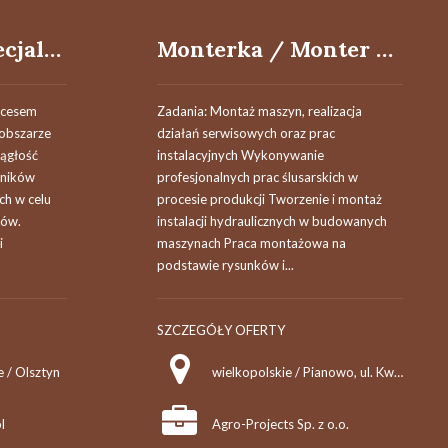
Specjalista / Specjalistka ds. Zakupów
Monterka / Monter Maszyn
ocesem
Zadania: Montaż maszyn, realizacja
obszarze
działań serwisowych oraz prac
ągłość
instalacyjnych Wykonywanie
źników
profesjonalnych prac ślusarskich w
ch w celu
procesie produkcji Tworzenie i montaż
sów.
instalacji hydraulicznych w budowanych
i
maszynach Praca montażowa na
podstawie rysunków i...
SZCZEGÓŁY OFERTY
 / Olsztyn
wielkopolskie / Pianowo, ul. Kwiatowa 10
l
Agro-Projects Sp. z o.o.