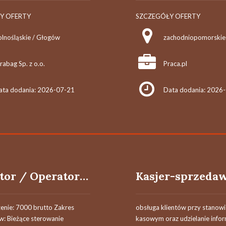
Y OFERTY
SZCZEGÓŁY OFERTY
olnośląskie / Głogów
zachodniopomorskie 
rabag Sp. z o.o.
Praca.pl
ata dodania: 2026-07-21
Data dodania: 2026
Operator / Operatorka
nie: 7000 brutto Zakres
obsługa klientów przy stanow
: Bieżące sterowanie
kasowym oraz udzielanie infor