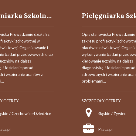
Pielęgniarka Szkolna / Pielęgniarz Szkolny
wiska Prowadzenie działań z
Opis stanowiska Prowadzenie 
filaktyki zdrowotnej w
zakresu profilaktyki zdrowotn
światowej. Organizowanie i
placówce oświatowej. Organiz
ie badań przesiewowych oraz
wykonywanie badań przesiew
 uczniów na dalszą
kierowanie uczniów na dalszą
ę. Udzielanie porad
diagnostykę. Udzielanie porad
h i wspieranie uczniów z
zdrowotnych i wspieranie uczn
...
problemami...
Y OFERTY
SZCZEGÓŁY OFERTY
ąskie / Czechowice-Dziedzice
śląskie / Żywiec
aca.pl
Praca.pl