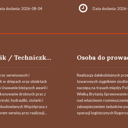
ata dodania: 2026-08-04
Data dodania: 2026
Technik / Techniczka Serwisu Mobilnego
prac serwisowych i
Realizacja dalekobieżnych pr
h w sklepach oraz obiektach
towarowych ciągnikiem siodł
 Usuwanie bieżących awarii i
naczepą na trasach między Pol
konywanie drobnych prac z
Wielką Brytanią Sprawowanie
tryki, hydrauliki, stolarki i
nad właściwym rozmieszczeni
obudowlanych Współpraca z
zabezpieczeniem ładunków po
em serwisu przy realizacji...
operacji logistycznych Rygorys