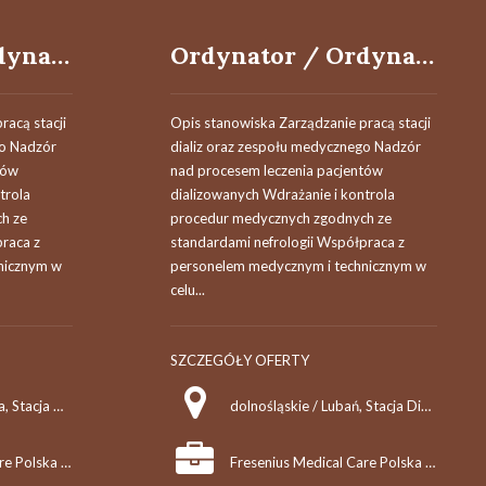
Ordynator / Ordynatorka Stacji Dializ (K/M/N)
Ordynator / Ordynatorka Stacji Dializ (K/M/N)
racą stacji
Opis stanowiska Zarządzanie pracą stacji
go Nadzór
dializ oraz zespołu medycznego Nadzór
tów
nad procesem leczenia pacjentów
trola
dializowanych Wdrażanie i kontrola
h ze
procedur medycznych zgodnych ze
raca z
standardami nefrologii Współpraca z
nicznym w
personelem medycznym i technicznym w
celu...
SZCZEGÓŁY OFERTY
śląskie / Częstochowa, Stacja Dializ
dolnośląskie / Lubań, Stacja Dializ
Fresenius Medical Care Polska S.A.
Fresenius Medical Care Polska S.A.