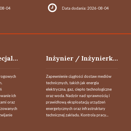
-08-04
Data dodania: 2026-08-04
Specjalista / Specjalistka ds. Spedycji Międzynarodowej
Inżynier / Inżynierka ds. Utrzymania Infrastruktury Energetycznej
drogowych
Zapewnienie ciągłości dostaw mediów
h.
technicznych, takich jak energia
eń
elektryczna, gaz, ciepło technologiczne
wanie ich
oraz woda. Nadzór nad sprawnością i
tami oraz
prawidłową eksploatacją urządzeń
lizowanych
energetycznych oraz infrastruktury
wijanie
technicznej zakładu. Kontrola pracy...