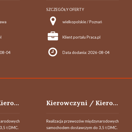
SZCZEGÓŁY OFERTY
zawa
wielkopolskie / Poznań
l
Klient portalu Praca.pl
-08-04
Data dodania: 2026-08-04
Kierowczyni / Kierowca międzynarodowy kat. B
Kierowczyni / Kierowca międzynarodowy kat. B
ynarodowych
Realizacja przewozów międzynarodowych
3,5 t DMC.
samochodem dostawczym do 3,5 t DMC.