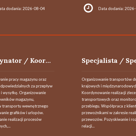
ata dodania: 2026-08-04
Data dodania: 2026
Koordynator / Koordynatorka Logistyki
nie pracy magazynu oraz
Organizowanie transportów 
dpowiedzialnych za przepływ
krajowych i międzynarodowyc
 i wysyłkę. Organizowanie
Koordynowanie realizacji zlec
owników magazynu,
transportowych oraz monitoro
 transportu wewnętrznego
przebiegu. Współpraca z klien
anie grafików i urlopów.
przewoźnikami w zakresie rea
nie realizacji procesów
przewozów. Pozyskiwanie i roz
ch,...
relacji...