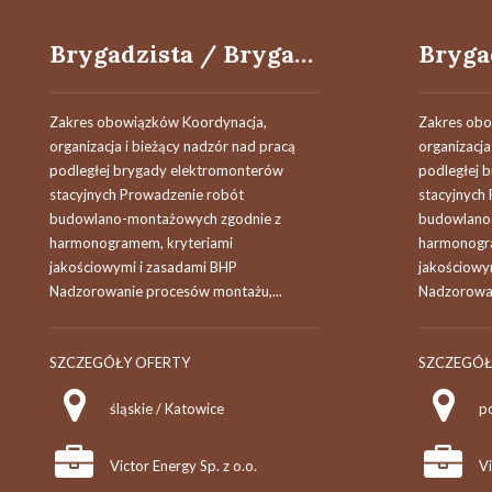
Brygadzista / Brygadzistka brygady elektromonterów stacyjnych
Zakres obowiązków Koordynacja,
Zakres obo
organizacja i bieżący nadzór nad pracą
organizacja
podległej brygady elektromonterów
podległej 
stacyjnych Prowadzenie robót
stacyjnych
budowlano-montażowych zgodnie z
budowlano
harmonogramem, kryteriami
harmonogra
jakościowymi i zasadami BHP
jakościowy
Nadzorowanie procesów montażu,...
Nadzorowan
SZCZEGÓŁY OFERTY
SZCZEGÓŁ
śląskie / Katowice
p
Victor Energy Sp. z o.o.
Vi