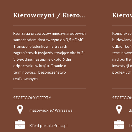
Kierowczyni / Kierowca międzynarodowy kat. B
Realizacja przewozów międzynarodowych
Kompleksow
samochodem dostawczym do 3,5 t DMC.
budowlanym
Transport ładunków na trasach
odbiór koń
zagranicznych (wyjazdy trwające około 2–
terminowoś
3 tygodnie, następnie około 6 dni
nad portfe
odpoczynku w kraju). Dbanie o
inwestycji 
terminowość i bezpieczeństwo
podległych
realizowanych...
SZCZEGÓŁY OFERTY
SZCZEGÓŁ
mazowieckie / Warszawa
d
Klient portalu Praca.pl
T