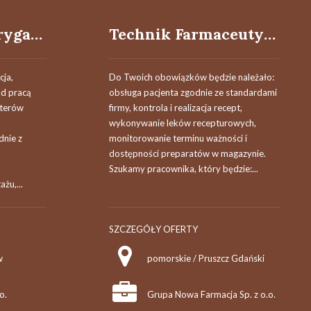
Brygadzista / Brygadzistka brygady elektromonterów stacyjnych
Technik Farmaceutyczny / Techniczka farmaceutyczna
ja,
Do Twoich obowiązków będzie należało:
ad pracą
obsługa pacjenta zgodnie ze standardami
nterów
firmy, kontrola i realizacja recept,
wykonywanie leków recepturowych,
nie z
monitorowanie terminu ważności i
dostępności preparatów w magazynie.
Szukamy pracownika, który będzie:...
żu,...
SZCZEGÓŁY OFERTY
w
pomorskie / Pruszcz Gdański
o.
Grupa Nowa Farmacja Sp. z o.o.