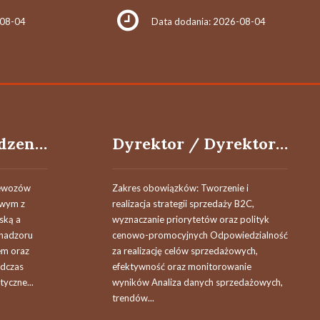
-08-04
Data dodania: 2026-08-04
Osoba do prowadzenia ciągnika siodłowego C+E w transporcie międzynarodowym (k/m)
Dyrektor / Dyrektorka Sprzedaży
zewozów
Zakres obowiązków: Tworzenie i
owym z
realizacja strategii sprzedaży B2C,
ską a
wyznaczanie priorytetów oraz polityk
 nadzoru
cenowo-promocyjnych Odpowiedzialność
em oraz
za realizację celów sprzedażowych,
dczas
efektywność oraz monitorowanie
tyczne...
wyników Analiza danych sprzedażowych,
trendów...