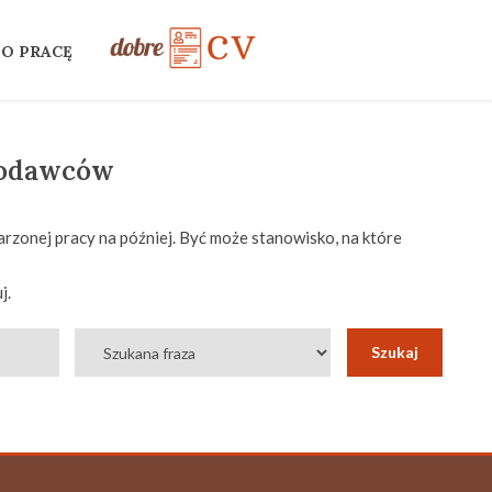
 O PRACĘ
codawców
rzonej pracy na później. Być może stanowisko, na które
j.