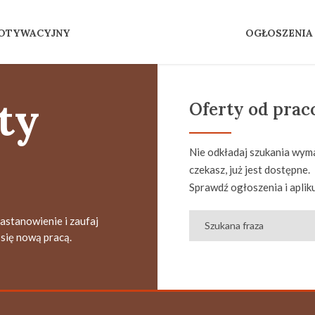
MOTYWACYJNY
OGŁOSZENIA
ty
Oferty od pra
Nie odkładaj szukania wyma
czekasz, już jest dostępne.
Sprawdź ogłoszenia i apliku
zastanowienie i zaufaj
się nową pracą.