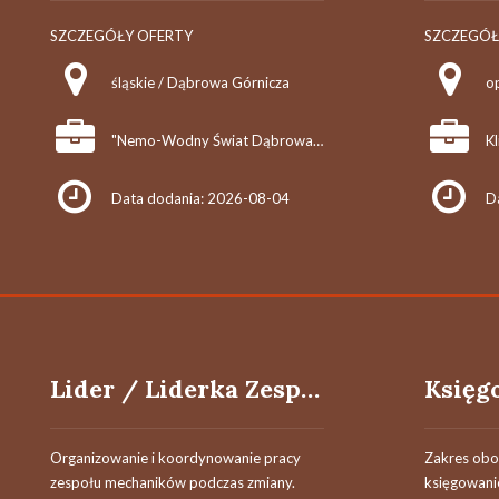
SZCZEGÓŁY OFERTY
SZCZEGÓŁ
śląskie / Dąbrowa Górnicza
o
"Nemo-Wodny Świat Dąbrowa Górnicza" Sp. z o.o.
Kl
Data dodania: 2026-08-04
D
Lider / Liderka Zespołu Mechaników Utrzymania Ruchu
Księg
Organizowanie i koordynowanie pracy
Zakres obo
zespołu mechaników podczas zmiany.
księgowani