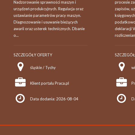
Nadzorowanie sprawności maszyn i
procesie za
urządzeń produkcyjnych. Regulacja oraz
zapisów, uz
ustawianie parametrów pracy maszyn.
księgowych
Diagnozowanie i usuwanie bieżących
podatkowo
awarii oraz usterek technicznych. Dbanie
deklaracji 
o...
rozliczeniam
SZCZEGÓŁY OFERTY
SZCZEGÓŁ
śląskie / Tychy
w
Klient portalu Praca.pl
Pr
Data dodania: 2026-08-04
D