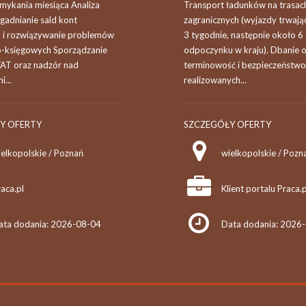
mykania miesiąca Analiza
Transport ładunków na trasac
gadnianie sald kont
zagranicznych (wyjazdy trwają
 i rozwiązywanie problemów
3 tygodnie, następnie około 6 
-księgowych Sporządzanie
odpoczynku w kraju). Dbanie 
VAT oraz nadzór nad
terminowość i bezpieczeństwo
i...
realizowanych...
Y OFERTY
SZCZEGÓŁY OFERTY
ielkopolskie / Poznań
wielkopolskie / Pozn
aca.pl
Klient portalu Praca.p
ata dodania: 2026-08-04
Data dodania: 2026