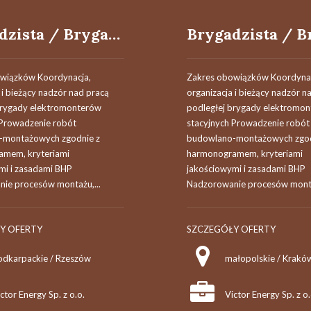
Brygadzista / Brygadzistka brygady elektromonterów stacyjnych
wiązków Koordynacja,
Zakres obowiązków Koordynac
 i bieżący nadzór nad pracą
organizacja i bieżący nadzór n
brygady elektromonterów
podległej brygady elektromo
 Prowadzenie robót
stacyjnych Prowadzenie robót
-montażowych zgodnie z
budowlano-montażowych zgod
mem, kryteriami
harmonogramem, kryteriami
mi i zasadami BHP
jakościowymi i zasadami BHP
ie procesów montażu,...
Nadzorowanie procesów monta
Y OFERTY
SZCZEGÓŁY OFERTY
odkarpackie / Rzeszów
małopolskie / Krakó
ctor Energy Sp. z o.o.
Victor Energy Sp. z o.