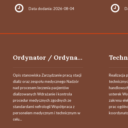
Data dodania: 2026-08-04
D
Ordynator / Ordynatorka Stacji Dializ (K/M/N)
Opis stanowiska Zarządzanie pracą stacji
Realizacja 
dializ oraz zespołu medycznego Nadzór
technicznyc
nad procesem leczenia pacjentów
handlowych
dializowanych Wdrażanie i kontrola
usterek Wy
procedur medycznych zgodnych ze
zakresu elek
standardami nefrologii Współpraca z
prac ogóln
personelem medycznym i technicznym w
koordynator
celu...