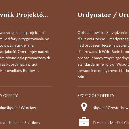
Kierownik Projektów (K/M)
e zarządzanie projektami
Opis stanowiska Zarządzanie p
i, od fazy przygotowania po
dializ oraz zespołu medyczne
cowy, z naciskiem na
nad procesem leczenia pacjen
ć i jakość. Operacyjny nadzór
dializowanych Wdrażanie i kon
lem równolegle prowadzonych
procedur medycznych zgodnyc
oraz koordynacja pracy
standardami nefrologii Współp
 Kierowników Budów i...
personelem medycznym i tech
celu...
Y OFERTY
SZCZEGÓŁY OFERTY
olnośląskie / Wrocław
rustark Human Solutions