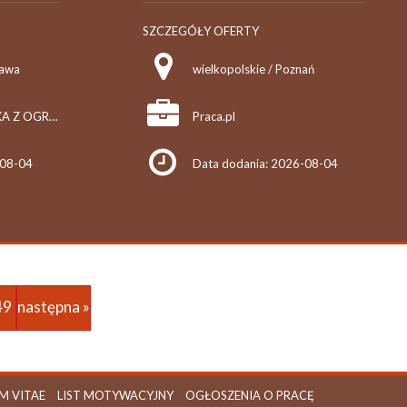
SZCZEGÓŁY OFERTY
zawa
wielkopolskie / Poznań
LOW TRUCKS SPÓŁKA Z OGRANICZONĄ ODPOWIEDZIALNOŚCIĄ
Praca.pl
-08-04
Data dodania: 2026-08-04
49
następna »
M VITAE
LIST MOTYWACYJNY
OGŁOSZENIA O PRACĘ