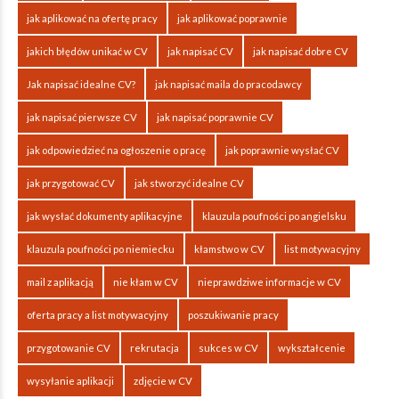
jak aplikować na ofertę pracy
jak aplikować poprawnie
jakich błędów unikać w CV
jak napisać CV
jak napisać dobre CV
Jak napisać idealne CV?
jak napisać maila do pracodawcy
jak napisać pierwsze CV
jak napisać poprawnie CV
jak odpowiedzieć na ogłoszenie o pracę
jak poprawnie wysłać CV
jak przygotować CV
jak stworzyć idealne CV
jak wysłać dokumenty aplikacyjne
klauzula poufności po angielsku
klauzula poufności po niemiecku
kłamstwo w CV
list motywacyjny
mail z aplikacją
nie kłam w CV
nieprawdziwe informacje w CV
oferta pracy a list motywacyjny
poszukiwanie pracy
przygotowanie CV
rekrutacja
sukces w CV
wykształcenie
wysyłanie aplikacji
zdjęcie w CV