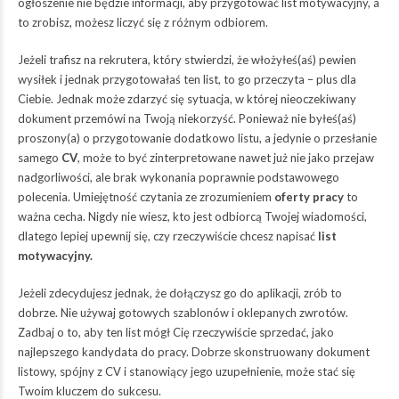
ogłoszenie nie będzie informacji, aby przygotować list motywacyjny, a
to zrobisz, możesz liczyć się z różnym odbiorem.
Jeżeli trafisz na rekrutera, który stwierdzi, że włożyłeś(aś) pewien
wysiłek i jednak przygotowałaś ten list, to go przeczyta – plus dla
Ciebie. Jednak może zdarzyć się sytuacja, w której nieoczekiwany
dokument przemówi na Twoją niekorzyść. Ponieważ nie byłeś(aś)
proszony(a) o przygotowanie dodatkowo listu, a jedynie o przesłanie
samego
CV
, może to być zinterpretowane nawet już nie jako przejaw
nadgorliwości, ale brak wykonania poprawnie podstawowego
polecenia. Umiejętność czytania ze zrozumieniem
oferty pracy
to
ważna cecha. Nigdy nie wiesz, kto jest odbiorcą Twojej wiadomości,
dlatego lepiej upewnij się, czy rzeczywiście chcesz napisać
list
motywacyjny.
Jeżeli zdecydujesz jednak, że dołączysz go do aplikacji, zrób to
dobrze. Nie używaj gotowych szablonów i oklepanych zwrotów.
Zadbaj o to, aby ten list mógł Cię rzeczywiście sprzedać, jako
najlepszego kandydata do pracy. Dobrze skonstruowany dokument
listowy, spójny z CV i stanowiący jego uzupełnienie, może stać się
Twoim kluczem do sukcesu.