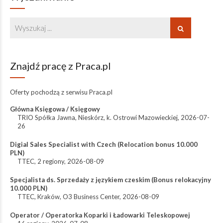
Znajdź pracę z Praca.pl
Oferty pochodzą z serwisu
Praca.pl
Główna Księgowa / Księgowy
TRIO Spółka Jawna
,
Nieskórz, k. Ostrowi Mazowieckiej
,
2026-07-
26
Digial Sales Specialist with Czech (Relocation bonus 10.000
PLN)
TTEC
,
2 regiony
,
2026-08-09
Specjalista ds. Sprzedaży z językiem czeskim (Bonus relokacyjny
10.000 PLN)
TTEC
,
Kraków, O3 Business Center
,
2026-08-09
Operator / Operatorka Koparki i Ładowarki Teleskopowej