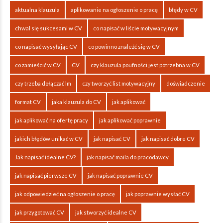
aktualna klauzula
aplikowanie na ogłoszenie o pracę
błędy w CV
chwal się sukcesami w CV
co napisać w liście motywacyjnym
co napisać wysyłając CV
co powinno znaleźć się w CV
co zamieścić w CV
CV
czy klauzula poufności jest potrzebna w CV
czy trzeba dołączać lm
czy tworzyć list motywacyjny
doświadczenie
format CV
jaka klauzula do CV
jak aplikować
jak aplikować na ofertę pracy
jak aplikować poprawnie
jakich błędów unikać w CV
jak napisać CV
jak napisać dobre CV
Jak napisać idealne CV?
jak napisać maila do pracodawcy
jak napisać pierwsze CV
jak napisać poprawnie CV
jak odpowiedzieć na ogłoszenie o pracę
jak poprawnie wysłać CV
jak przygotować CV
jak stworzyć idealne CV