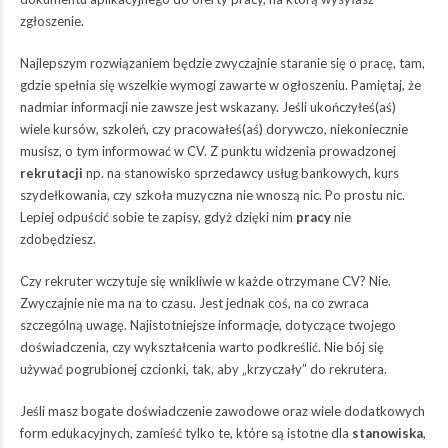
zgłoszenie.
Najlepszym rozwiązaniem będzie zwyczajnie staranie się o pracę, tam,
gdzie spełnia się wszelkie wymogi zawarte w ogłoszeniu. Pamiętaj, że
nadmiar informacji nie zawsze jest wskazany. Jeśli ukończyłeś(aś)
wiele kursów, szkoleń, czy pracowałeś(aś) dorywczo, niekoniecznie
musisz, o tym informować w CV. Z punktu widzenia prowadzonej
rekrutacji
np. na stanowisko sprzedawcy usług bankowych, kurs
szydełkowania, czy szkoła muzyczna nie wnoszą nic. Po prostu nic.
Lepiej odpuścić sobie te zapisy, gdyż dzięki nim
pracy
nie
zdobędziesz.
Czy rekruter wczytuje się wnikliwie w każde otrzymane CV? Nie.
Zwyczajnie nie ma na to czasu. Jest jednak coś, na co zwraca
szczególną uwagę. Najistotniejsze informacje, dotyczące twojego
doświadczenia, czy wykształcenia warto podkreślić. Nie bój się
używać pogrubionej czcionki, tak, aby „krzyczały” do rekrutera.
Jeśli masz bogate doświadczenie zawodowe oraz wiele dodatkowych
form edukacyjnych, zamieść tylko te, które są istotne dla
stanowiska
,