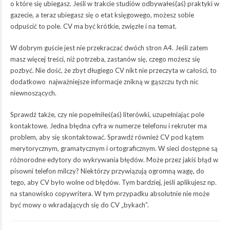
o które się ubiegasz. Jeśli w trakcie studiów odbywałeś(aś) praktyki w
gazecie, a teraz ubiegasz się o etat księgowego, możesz sobie
odpuścić to pole. CV ma być krótkie, zwięzłe i na temat.
W dobrym guście jest nie przekraczać dwóch stron A4. Jeśli zatem
masz więcej treści, niż potrzeba, zastanów się, czego możesz się
pozbyć. Nie dość, że zbyt długiego CV nikt nie przeczyta w całości, to
dodatkowo
najważniejsze informacje znikną w gąszczu tych nic
niewnoszących.
Sprawdź także, czy nie popełniłeś(aś) literówki, uzupełniając pole
kontaktowe. Jedna błędna cyfra w numerze telefonu i rekruter ma
problem, aby się skontaktować. Sprawdź również CV pod kątem
merytorycznym, gramatycznym i ortograficznym. W sieci dostępne są
różnorodne edytory do wykrywania błędów. Może przez jakiś błąd w
pisowni telefon milczy? Niektórzy przywiązują ogromną wagę, do
tego, aby CV było wolne od błędów. Tym bardziej, jeśli aplikujesz np.
na stanowisko copywritera. W tym przypadku absolutnie nie może
być mowy o wkradających się do CV „bykach”.