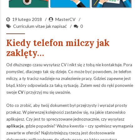
19 lutego 2018
MasterCV
Curriculum vitae jak napisać
0
Kiedy telefon milczy jak
zaklęty…
Od dłuższego czasu wysyłasz CV i nikt się z tobą nie kontaktuje. Pora
pomyśleć, dlaczego tak się dzieje. Co może być powodem, że telefon
milczy, a ty tracisz nadzieje na znalezienie pracy. Gdzieś zapewne jest
błąd, który odpowiada za taką sytuację. Zatem weź do ręki ponownie
swoje
CV
i przyjrzyj mu się uważnie.
Oto co zrobić, aby twój dokument był przejrzysty i wyrażał prosty
przekaz. W pierwszej kolejności zastanów się, na jakie stanowisko
aplikujesz. Czy jest to sprecyzowane jednoznacznie, czy wysyłasz
aplikacje
, gdzie popadnie? Ważna kwestia – czy spełniasz wymagania
zawarte w ofercie? Najistotniejszą rzeczą jest dostosowanie
dokumentu aplikacyjnego do oferty pracy, na którą wysyłasz