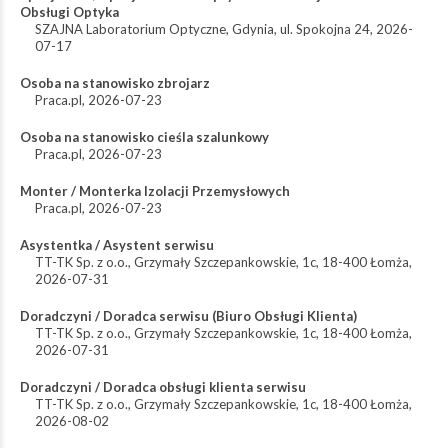
Obsługi Optyka
SZAJNA Laboratorium Optyczne
,
Gdynia, ul. Spokojna 24
,
2026-
07-17
Osoba na stanowisko zbrojarz
Praca.pl
,
2026-07-23
Osoba na stanowisko cieśla szalunkowy
Praca.pl
,
2026-07-23
Monter / Monterka Izolacji Przemysłowych
Praca.pl
,
2026-07-23
Asystentka / Asystent serwisu
TT-TK Sp. z o.o.
,
Grzymały Szczepankowskie, 1c, 18-400 Łomża
,
2026-07-31
Doradczyni / Doradca serwisu (Biuro Obsługi Klienta)
TT-TK Sp. z o.o.
,
Grzymały Szczepankowskie, 1c, 18-400 Łomża
,
2026-07-31
Doradczyni / Doradca obsługi klienta serwisu
TT-TK Sp. z o.o.
,
Grzymały Szczepankowskie, 1c, 18-400 Łomża
,
2026-08-02