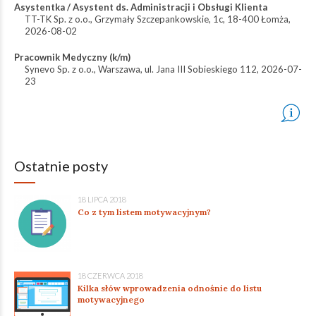
Asystentka / Asystent ds. Administracji i Obsługi Klienta
TT-TK Sp. z o.o.
,
Grzymały Szczepankowskie, 1c, 18-400 Łomża
,
2026-08-02
Pracownik Medyczny (k/m)
Synevo Sp. z o.o.
,
Warszawa, ul. Jana III Sobieskiego 112​
,
2026-07-
23
Ostatnie posty
18 LIPCA 2018
Co z tym listem motywacyjnym?
18 CZERWCA 2018
Kilka słów wprowadzenia odnośnie do listu
motywacyjnego