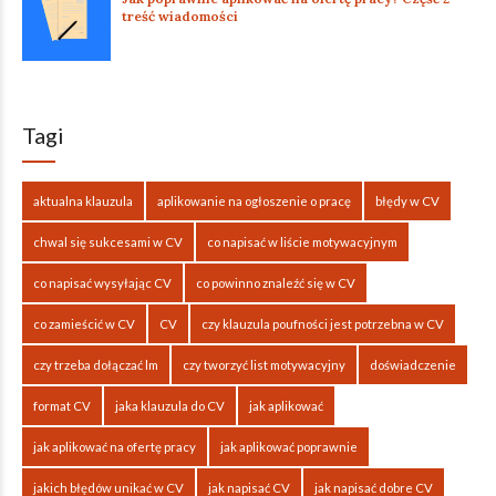
treść wiadomości
Tagi
aktualna klauzula
aplikowanie na ogłoszenie o pracę
błędy w CV
chwal się sukcesami w CV
co napisać w liście motywacyjnym
co napisać wysyłając CV
co powinno znaleźć się w CV
co zamieścić w CV
CV
czy klauzula poufności jest potrzebna w CV
czy trzeba dołączać lm
czy tworzyć list motywacyjny
doświadczenie
format CV
jaka klauzula do CV
jak aplikować
jak aplikować na ofertę pracy
jak aplikować poprawnie
jakich błędów unikać w CV
jak napisać CV
jak napisać dobre CV