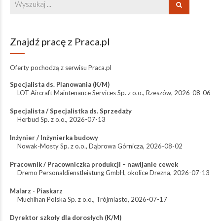
Znajdź pracę z Praca.pl
Oferty pochodzą z serwisu
Praca.pl
Specjalista ds. Planowania (K/M)
LOT Aircraft Maintenance Services Sp. z o.o.
,
Rzeszów
,
2026-08-06
Specjalista / Specjalistka ds. Sprzedaży
Herbud Sp. z o.o.
,
2026-07-13
Inżynier / Inżynierka budowy
Nowak-Mosty Sp. z o.o.
,
Dąbrowa Górnicza
,
2026-08-02
Pracownik / Pracowniczka produkcji – nawijanie cewek
Dremo Personaldienstleistung GmbH
,
okolice Drezna
,
2026-07-13
Malarz - Piaskarz
Muehlhan Polska Sp. z o.o.
,
Trójmiasto
,
2026-07-17
Dyrektor szkoły dla dorosłych (K/M)