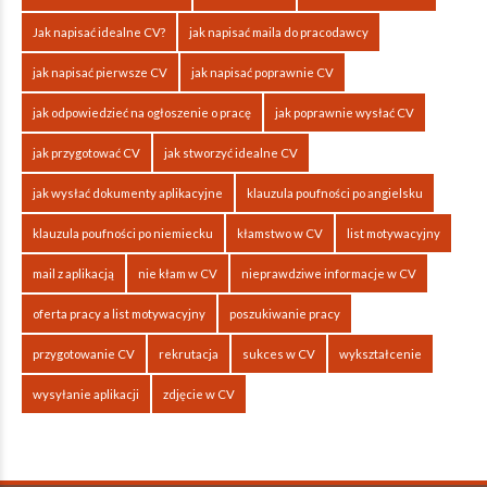
Jak napisać idealne CV?
jak napisać maila do pracodawcy
jak napisać pierwsze CV
jak napisać poprawnie CV
jak odpowiedzieć na ogłoszenie o pracę
jak poprawnie wysłać CV
jak przygotować CV
jak stworzyć idealne CV
jak wysłać dokumenty aplikacyjne
klauzula poufności po angielsku
klauzula poufności po niemiecku
kłamstwo w CV
list motywacyjny
mail z aplikacją
nie kłam w CV
nieprawdziwe informacje w CV
oferta pracy a list motywacyjny
poszukiwanie pracy
przygotowanie CV
rekrutacja
sukces w CV
wykształcenie
wysyłanie aplikacji
zdjęcie w CV