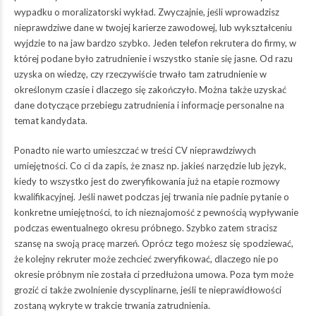
wypadku o moralizatorski wykład. Zwyczajnie, jeśli wprowadzisz
nieprawdziwe dane w twojej karierze zawodowej, lub wykształceniu
wyjdzie to na jaw bardzo szybko. Jeden telefon rekrutera do firmy, w
której podane było zatrudnienie i wszystko stanie się jasne. Od razu
uzyska on wiedzę, czy rzeczywiście trwało tam zatrudnienie w
określonym czasie i dlaczego się zakończyło. Można także uzyskać
dane dotyczące przebiegu zatrudnienia i informacje personalne na
temat kandydata.
Ponadto nie warto umieszczać w treści CV nieprawdziwych
umiejętności. Co ci da zapis, że znasz np. jakieś narzędzie lub język,
kiedy to wszystko jest do zweryfikowania już na etapie rozmowy
kwalifikacyjnej. Jeśli nawet podczas jej trwania nie padnie pytanie o
konkretne umiejętności, to ich nieznajomość z pewnością wypływanie
podczas ewentualnego okresu próbnego. Szybko zatem stracisz
szansę na swoją pracę marzeń. Oprócz tego możesz się spodziewać,
że kolejny rekruter może zechcieć zweryfikować, dlaczego nie po
okresie próbnym nie została ci przedłużona umowa. Poza tym może
grozić ci także zwolnienie dyscyplinarne, jeśli te nieprawidłowości
zostaną wykryte w trakcie trwania zatrudnienia.